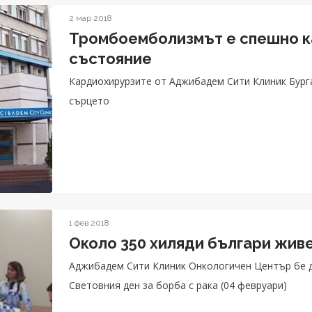
2 мар 2018
Тромбоемболизмът е спешно к
състояние
Кардиохирурзите от Аджибадем Сити Клиник Бург
сърцето
1 фев 2018
Около 350 хиляди българи живе
Аджибадем Сити Клиник Онкологичен Център бе д
Световния ден за борба с рака (04 февруари)