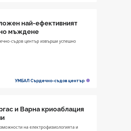
риложен най-ефективният
дно мъждене
дечно-съдов център извърши успешно
УМБАЛ Сърдечно-съдов център
ргас и Варна криоаблация
ии
възможности на електрофизиологията и