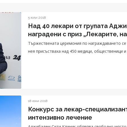
5 юли 2018
Над 40 лекари от групата Адж
наградени с приз „Лекарите, на
Тържествената церемония по награждаването се п
нея присъстваха над 450 медици, общественици и
18 юни 2018
Конкурс за лекар-специализант
интензивно лечение
Аджибадем Сити Клиник обявява свободно място 