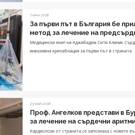
7 юни 2018
За първи път в България бе п
метод за лечение на предсър
Медицински екип на Аджибадем Сити Клиник Сър
инвазивна криоаблация за първи път в страната
23 май 2018
Проф. Ангелков представи в Бу
за лечение на сърдечни аритм
Кардиолози от страната се запознаха с новите 