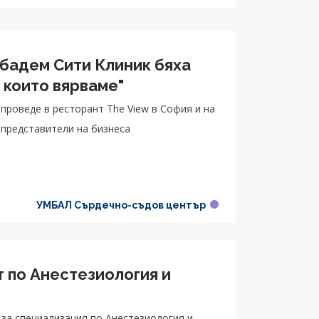
ибадем Сити Клиник бяха
 които вярваме"
роведе в ресторант The View в София и на
 представители на бизнеса
УМБАЛ Сърдечно-съдов център
 по Анестезиология и
за специализация по Анестезиология и