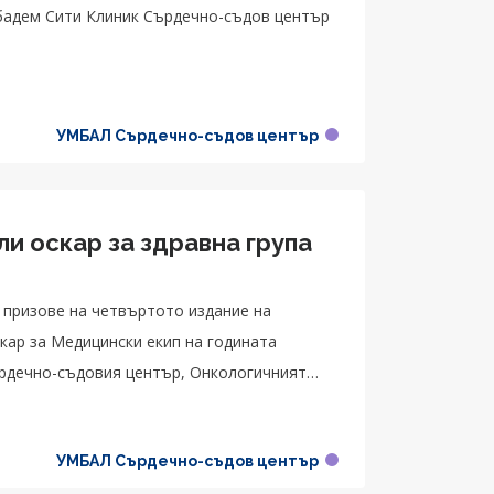
ибадем Сити Клиник Сърдечно-съдов център
УМБАЛ Сърдечно-съдов център
и оскар за здравна група
 призове на четвъртото издание на
кар за Медицински екип на годината
довия център, Онкологичният
нвестиции в психосоциалната подкрепа.
УМБАЛ Сърдечно-съдов център