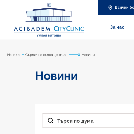
Всички б
За нас
Начало
Сърдечно съдов център
Новини
Новини
Търси по дума