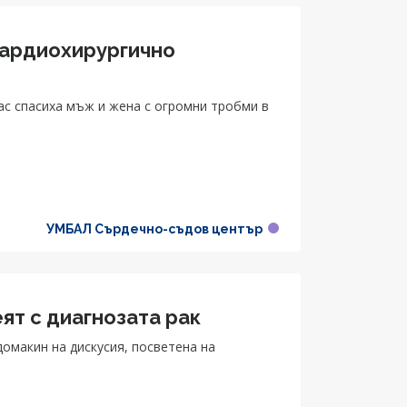
ардиохирургично
ас спасиха мъж и жена с огромни тробми в
УМБАЛ Сърдечно-съдов център
ят с диагнозата рак
омакин на дискусия, посветена на