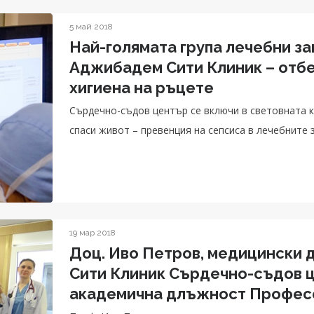
5 май 2018
Най-голямата група лечебни за
Аджибадем Сити Клиник – отбе
хигиена на ръцете
Сърдечно-съдов център се включи в световната 
спаси живот – превенция на сепсиса в лечебните 
19 мар 2018
Доц. Иво Петров, медицински
Сити Клиник Сърдечно-съдов 
академична длъжност Профес