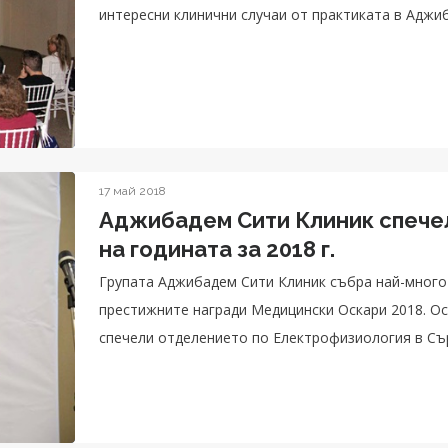
интересни клинични случаи от практиката в Адж
17 май 2018
Аджибадем Сити Клиник спечел
на годината за 2018 г.
Групата Аджибадем Сити Клиник събра най-много
престижните награди Медицински Оскари 2018. Ос
спечели отделението по Електрофизиология в Сърдечно-съ
център беше отличен със специална награда за И