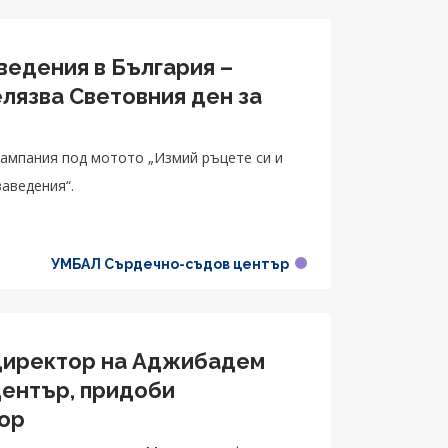
ведения в България –
лязва Световния ден за
кампания под мотото „Измий ръцете си и
заведения“.
УМБАЛ Сърдечно-съдов център
 директор на Аджибадем
център, придоби
ор