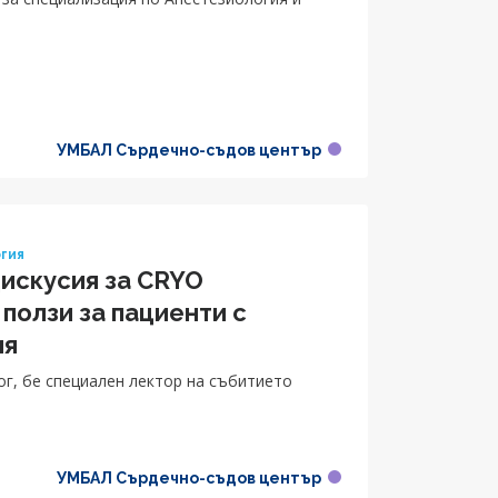
УМБАЛ Сърдечно-съдов център
гия
дискусия за CRYO
ползи за пациенти с
ия
г, бе специален лектор на събитието
УМБАЛ Сърдечно-съдов център