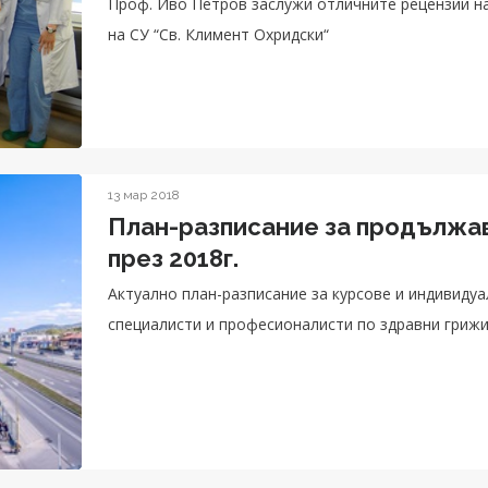
Проф. Иво Петров заслужи отличните рецензии на научното жури къ
на СУ “Св. Климент Охридски“
13 мар 2018
План-разписание за продължа
през 2018г.
Актуално план-разписание за курсове и индивиду
специалисти и професионалисти по здравни гриж