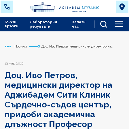
Бързи
Лабораторни
Запази
връзки
резултати
час
Men
Новини
Доц. Иво Петров, медицински директор на
Начало
Сърдечно съдов център
Аджибадем Сити Клиник Сърдечно-съдов
център, придоби академична длъжност Професор
19 мар 2018
Доц. Иво Петров,
медицински директор на
Аджибадем Сити Клиник
Сърдечно-съдов център,
придоби академична
длъжност Професор