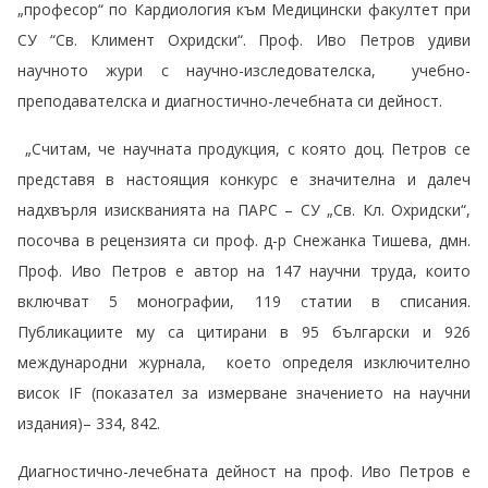
„професор“ по Кардиология към Медицински факултет при
СУ “Св. Климент Охридски“. Проф. Иво Петров удиви
научното жури с научно-изследователска, учебно-
преподавателска и диагностично-лечебната си дейност.
„Считам, че научната продукция, с която доц. Петров се
представя в настоящия конкурс е значителна и далеч
надхвърля изискванията на ПАРС – СУ „Св. Кл. Охридски“,
посочва в рецензията си проф. д-р Снежанка Тишева, дмн.
Проф. Иво Петров е автор на 147 научни труда, които
включват 5 монографии, 119 статии в списания.
Публикациите му са цитирани в 95 български и 926
международни журнала, което определя изключително
висок IF (показател за измерване значението на научни
издания)– 334, 842.
Диагностично-лечебната дейност на проф. Иво Петров е