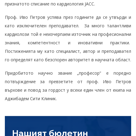
признатото списание по кардиология JACC.
Проф. Иво Петров успява през годините да се утвърди и
като изключителен преподавател. За много талантливи
кардиолози той е неизчерпаем източник на професионални
знания, компетентност и иновативни практики.
Постиженията му като специалист, автор и преподавател
го определят като безспорен авторитет в научната област.
Придобитото научно звание „професор“ е поредно
потвърждение за превзетите от проф. Иво Петров
върхове и повод за гордост у всеки един член от екипа на
Аджибадем Сити Клиник.
Нашият бюлетин