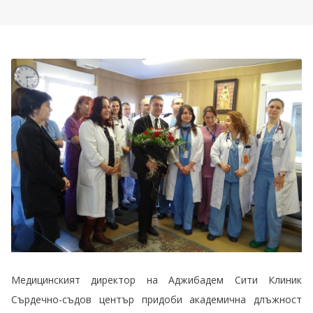
Медицинският директор на Аджибадем Сити Клиник
Сърдечно-съдов център придоби академична длъжност