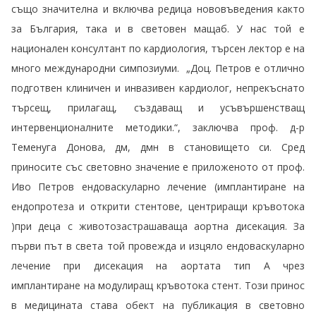
също значителна и включва редица нововъведения както
за България, така и в световен мащаб. У нас той е
национален консултант по кардиология, търсен лектор е на
много международни симпозиуми. „Доц. Петров е отлично
подготвен клиничен и инвазивен кардиолог, непрекъснато
търсещ, прилагащ, създаващ и усъвършенстващ
интервенционалните методики.“, заключва проф. д-р
Теменуга Донова, дм, дмн в становището си. Сред
приносите със световно значение е приложеното от проф.
Иво Петров ендоваскуларно лечение (имплантиране на
ендопротеза и открити стентове, центриращи кръвотока
)при деца с животозастрашаваща аортна дисекация. За
първи път в света той провежда и изцяло ендоваскуларно
лечение при дисекация на аортата тип А чрез
имплантиране на модулиращ кръвотока стент. Този принос
в медицината става обект на публикация в световно