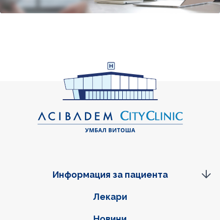
Информация за пациента
Фуутер навигация
Лекари
Новини