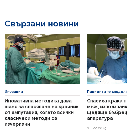
Свързани новини
Иновации
Пациентите споделят
Иновативна методика дава
Спасиха крака н
шанс за спасяване на крайник
мъж, използвайк
от ампутация, когато всички
щадяща бъбреци
класичеси методи са
апаратура
изчерпани
18 ное 2025