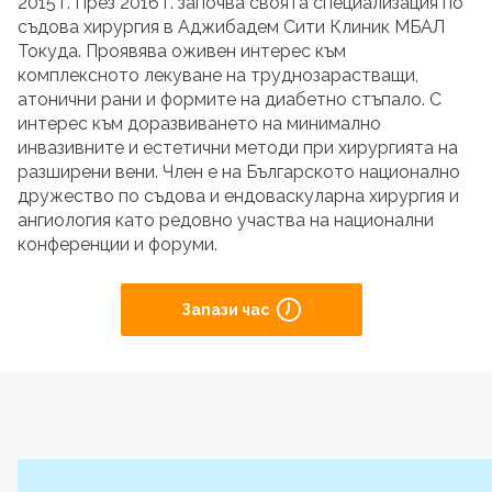
2015 г. През 2016 г. започва своята специализация по
съдова хирургия в Аджибадем Сити Клиник МБАЛ
Токуда. Проявява оживен интерес към
комплексното лекуване на труднозарастващи,
атонични рани и формите на диабетно стъпало. С
интерес към доразвиването на минимално
инвазивните и естетични методи при хирургията на
разширени вени. Член е на Българското национално
дружество по съдова и ендоваскуларна хирургия и
ангиология като редовно участва на национални
конференции и форуми.
Запази час