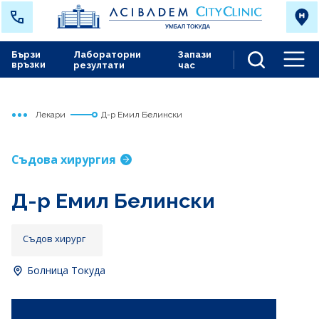
Бързи
Лабораторни
Запази
връзки
резултати
час
Men
Лекари
Д-р Емил Белински
Начало
Токуда
Съдова хирургия
Д-р Емил Белински
Съдов хирург
Болница Токуда