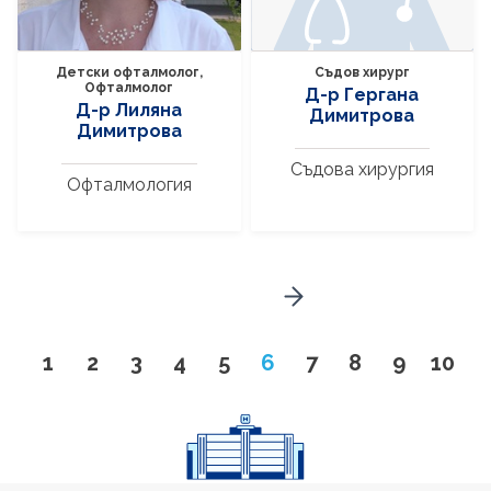
Детски офталмолог,
Съдов хирург
Офталмолог
Д-р Гергана
Д-р Лиляна
Димитрова
Димитрова
Съдова хирургия
Офталмология
Go to next page
Go to page
Go to page
Go to page
Go to page
Go to page
Page
Go to page
Go to page
Go to pa
Go to
1
2
3
4
5
6
7
8
9
10