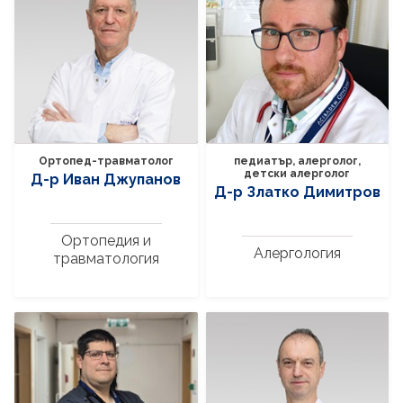
Ортопед-травматолог
педиатър, алерголог,
детски алерголог
Д-р Иван Джупанов
Д-р Златко Димитров
Ортопедия и
Алергология
травматология