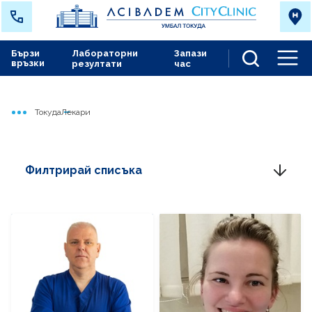
Бързи
Лабораторни
Запази
връзки
резултати
час
Men
Токуда
Лекари
Начало
Филтрирай списъка