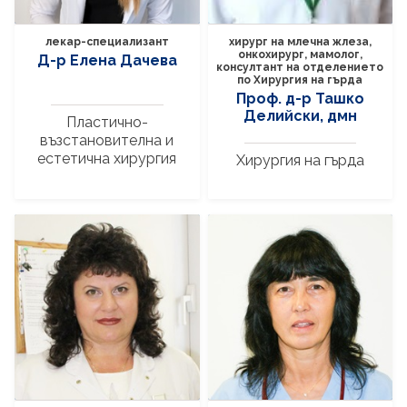
лекар-специализант
хирург на млечна жлеза,
онкохирург, мамолог,
Д-р Елена Дачева
консултант на отделението
по Хирургия на гърда
Проф. д-р Ташко
Делийски, дмн
Пластично-
възстановителна и
естетична хирургия
Хирургия на гърда