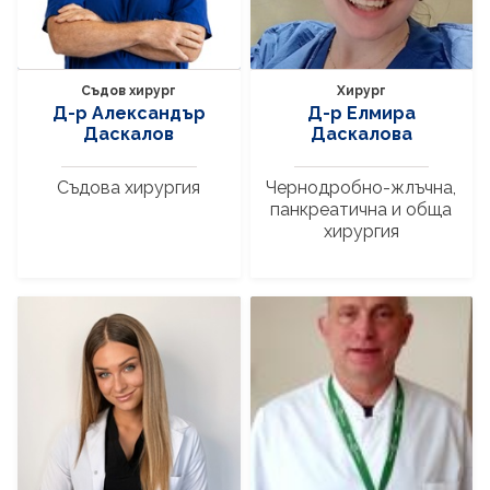
Съдов хирург
Хирург
Д-р Александър
Д-р Елмира
Даскалов
Даскалова
Съдова хирургия
Чернодробно-жлъчна,
панкреатична и обща
хирургия