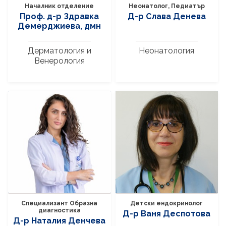
Началник отделение
Неонатолог, Педиатър
Проф. д-р Здравка
Д-р Слава Денева
Демерджиева, дмн
Дерматология и
Неонатология
Венерология
Специализант Образна
Детски ендокринолог
диагностика
Д-р Ваня Деспотова
Д-р Наталия Денчева