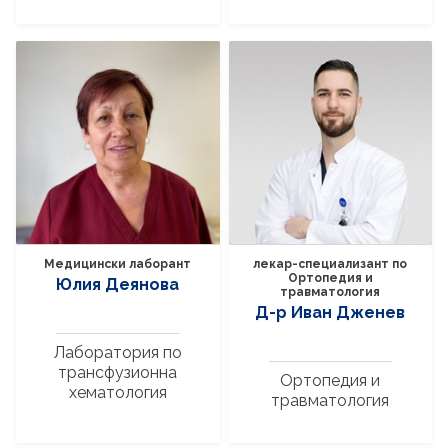
Медицински лаборант
лекар-специализант по
Ортопедия и
Юлия Деянова
травматология
Д-р Иван Дженев
Лаборатория по
трансфузионна
Ортопедия и
хематология
травматология