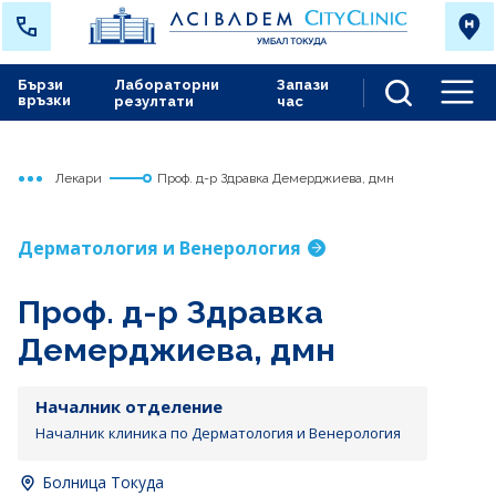
Бързи
Лабораторни
Запази
връзки
резултати
час
Men
Лекари
Проф. д-р Здравка Демерджиева, дмн
Начало
Токуда
Дерматология и Венерология
Проф. д-р Здравка
Демерджиева, дмн
Началник отделение
Началник клиника по Дерматология и Венерология
Болница Токуда