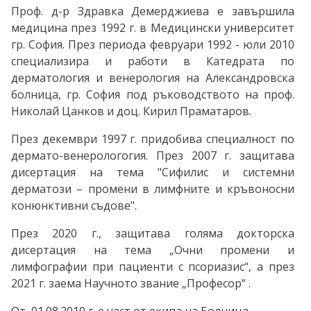
Проф. д-р Здравка Демерджиева е завършила
медицина през 1992 г. в Медицински университет
гр. София. През периода февруари 1992 - юли 2010
специализира и работи в Катедрата по
дерматология и венерология на Александровска
болница, гр. София под ръководството на проф.
Николай Цанков и доц. Кирил Праматаров.
През декември 1997 г. придобива специалност по
дермато-венерологогия. През 2007 г. защитава
дисертация на тема "Сифилис и системни
дерматози – промени в лимфните и кръвоносни
конюнктивни съдове".
През 2020 г., защитава голяма докторска
дисертация на тема „Очни промени и
лимфографии при пациенти с псориазис“, а през
2021 г. заема Научното звание „Професор“ .