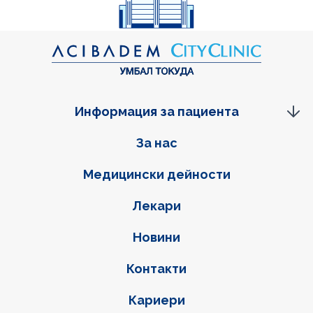
Информация за пациента
Фуутер навигация
За нас
Медицински дейности
Лекари
Новини
Контакти
Кариери