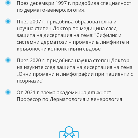
През декември 1997 г. придобива специалност
по дермато-венерологогия.
През 2007 г. придобива образователна и
научна степен Доктор по медицина след
защита на дисертация на тема: "Сифилис и
системни дерматози – промени в лимфните и
кръвоносни конюнктивни съдове"
През 2020 г. придобива научна степен Доктор
на науките след защита на дисертация на тема
„Очни промени и лимфографии при пациенти с
псориазис“
От 2021 г. заема академична длъжност
Професор по Дерматология и венерология