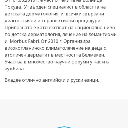
От 01.08.2010 г. е част от екипа на Болница
Токуда. Утвърден специалист в областта на
детската дерматология и всички свързани
диагностични и терапевтични процедури.
Припозната е като експерт на национално ниво
по детска дерматология, лечение на Хемангиоми
и Morbus Fabri. От 2010 г. Организира
високопланинско климатолечение на деца с
атопичен дерматит в местността Белмекен.
Участва в множество научни форуми у нас и в
чужбина.
Владее отлично английски и руски езици.