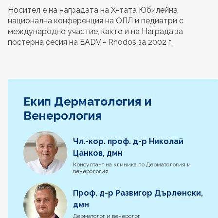
Носител е на наградата на X-тата Юбилейна
национална конференция на ОПЛ и педиатри с
международно участие, както и на Награда за
постерна сесия на EADV - Rhodos за 2002 г.
Екип Дерматология и
Венерология
Чл.-кор. проф. д-р Николай
Цанков, дмн
Консултант на клиника по Дерматология и
венерология
Проф. д-р Развигор Дърленски,
дмн
Дерматолог и венеролог