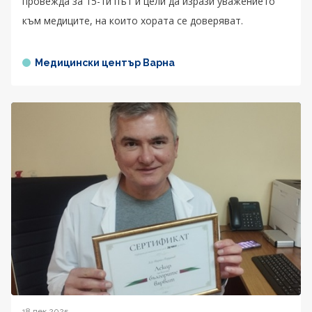
провежда за 15-ти път и цели да изрази уважението
към медиците, на които хората се доверяват.
Медицински център Варна
18 дек 2025