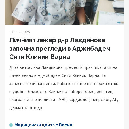
23 юли 2025
Личният лекар д-р Лавдинова
започна прегледи в Аджибадем
Сити Клиник Варна
Д-р Светослава Лавдинова премести практиката си на
личен лекар в Аджибадем Сити Клиник Варна. Тя
записва нови пациенти. Кабинетът й е на втория етаж
в удобна близост с Клинична лаборатория, рентген,
ехограф и специалисти - УНГ, кардиолог, невролог, АГ,
дерматолог и др.
Медицински център Варна