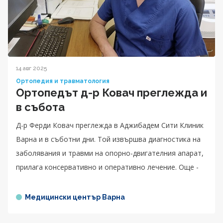
14 авг 2025
Ортопедия и травматология
Ортопедът д-р Ковач преглежда и
в събота
Д-р Ферди Ковач преглежда в Аджибадем Сити Клиник
Варна и в съботни дни. Той извършва диагностика на
заболявания и травми на опорно-двигателния апарат,
прилага консервативно и оперативно лечение. Още -
Медицински център Варна