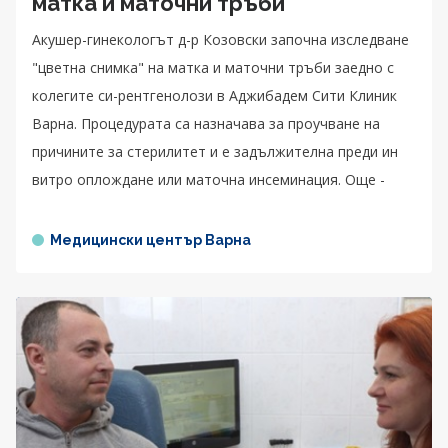
матка и маточни тръби
Акушер-гинекологът д-р Козовски започна изследване
"цветна снимка" на матка и маточни тръби заедно с
колегите си-рентгенолози в Аджибадем Сити Клиник
Варна. Процедурата са назначава за проучване на
причините за стерилитет и е задължителна преди ин
витро оплождане или маточна инсеминация. Още -
Медицински център Варна