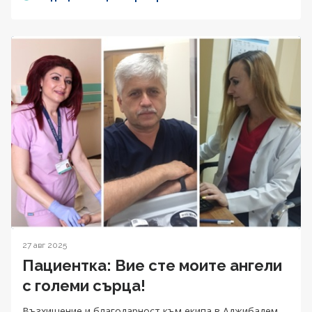
27 авг 2025
Пациентка: Вие сте моите ангели
с големи сърца!
Възхищение и благодарност към екипа в Аджибадем