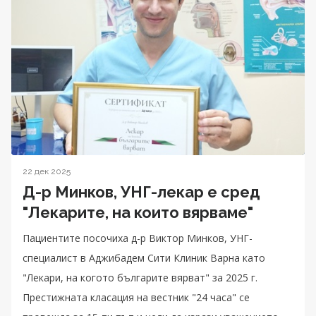
22 дек 2025
Д-р Минков, УНГ-лекар е сред
"Лекарите, на които вярваме"
Пациентите посочиха д-р Виктор Минков, УНГ-
специалист в Аджибадем Сити Клиник Варна като
"Лекари, на когото българите вярват" за 2025 г.
Престижната класация на вестник "24 часа" се