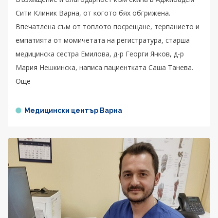
Сити Клиник Варна, от когото бях обгрижена.
Впечатлена съм от топлото посрещане, терпанието и
емпатията от момичетата на регистратура, старша
медицинска сестра Емилова, д-р Георги Янков, д-р
Мария Нешкинска, написа пациентката Саша Танева.
Още -
Медицински център Варна