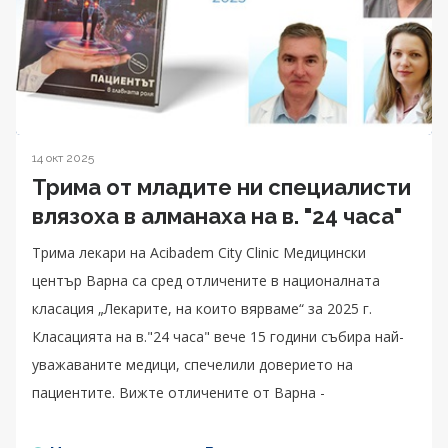
14 окт 2025
Трима от младите ни специалисти
влязоха в алманаха на в. "24 часа"
Трима лекари на Acibadem City Clinic Медицински
център Варна са сред отличените в националната
класация „Лекарите, на които вярваме“ за 2025 г.
Класацията на в."24 часа" вече 15 години събира най-
уважаваните медици, спечелили доверието на
пациентите. Вижте отличените от Варна -