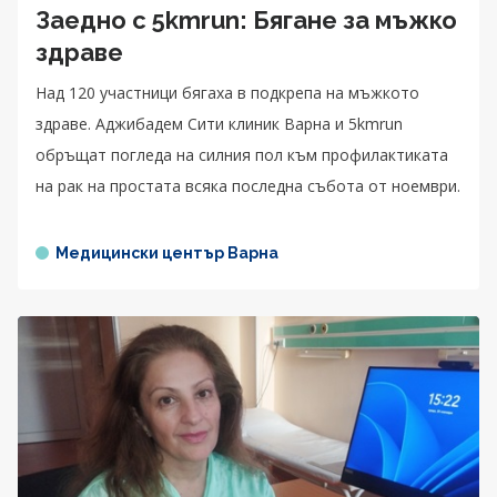
Заедно с 5kmrun: Бягане за мъжко
здраве
Над 120 участници бягаха в подкрепа на мъжкото
здраве. Аджибадем Сити клиник Варна и 5kmrun
обръщат погледа на силния пол към профилактиката
на рак на простата всяка последна събота от ноември.
Медицински център Варна