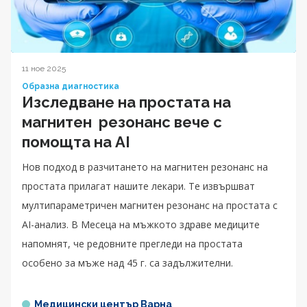
11 ное 2025
Образна диагностика
Изследване на простата на
магнитен резонанс вече с
помощта на AI
Нов подход в разчитането на магнитен резонанс на
простата прилагат нашите лекари. Те извършват
мултипараметричен магнитен резонанс на простата с
AI-анализ. В Месеца на мъжкото здраве медиците
напомнят, че редовните прегледи на простата
особено за мъже над 45 г. са задължителни.
Медицински център Варна