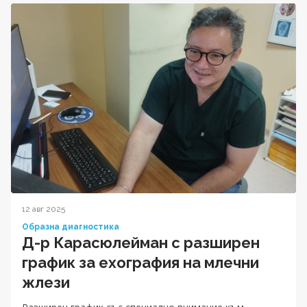
12 авг 2025
Образна диагностика
Д-р Карасюлейман с разширен
график за ехография на млечни
жлези