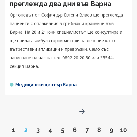
преглежда два дни във Варна
Ортопедът от София д-р Евгени Влаев ще преглежда
пациенти с оплаквания в гръбнак и крайници във
Варна. На 20 и 21 юни специалистът ще консултира и
ще прилага амбулаторни методи на лечение като
вътреставни апликации и превръзки. Само със
записване на час на тел. 0892 20 20 80 или *5544-
секция Варна.
Медицински център Варна
Go to next page
Go to page
Page
Go to page
Go to page
Go to page
Go to page
Go to page
Go to page
Go to pa
Go to
1
2
3
4
5
6
7
8
9
10