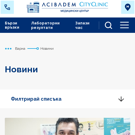
Бързи
Лабораторни
Запази
връзки
резултати
час
Men
Варна
Новини
Начало
Новини
Филтрирай списъка