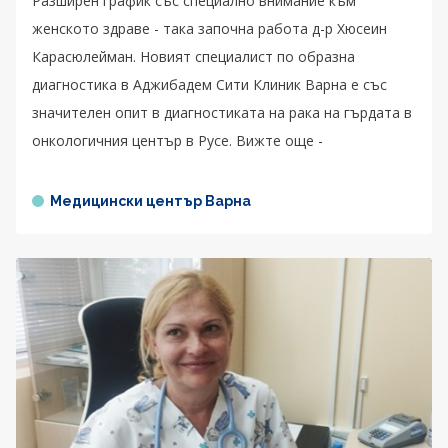
Разширен график със специално внимание към
женското здраве - така започна работа д-р Хюсеин
Карасюлейман. Новият специалист по образна
диагностика в Аджибадем Сити Клиник Варна е със
значителен опит в диагностиката на рака на гърдата в
онкологичния център в Русе. Вижте още -
Медицински център Варна