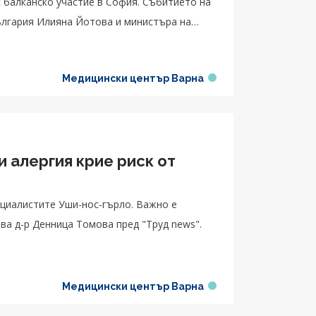
 балканско участие в София. Събитието на
ългария Илияна Йотова и министъра на
Медицински център Варна
 алергия крие риск от
циалистите Уши-нос-гърло. Важно е
ва д-р Денница Томова пред "Труд news".
Медицински център Варна