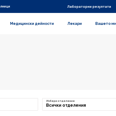
Лабораторни резултати
олници
Медицински дейности
Лекари
Вашето м
Избери отделение
Всички отделения