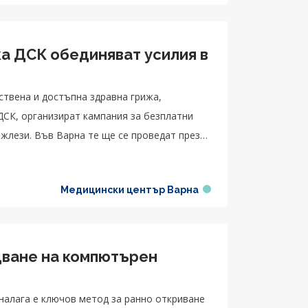
а ДСК обединяват усилия в
ствена и достъпна здравна грижа,
ДСК, организират кампания за безплатни
жлези. Във Варна те ще се проведат през
Медицински център Варна
дване на компютърен
налага е ключов метод за ранно откриване