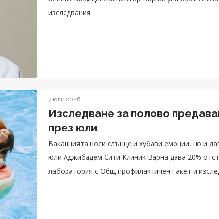
изследвания.
7 юли 2026
Изследване за полово предава
през юли
Ваканцията носи слънце и хубави емоции, но и да
юли Аджибадем Сити Клиник Варна дава 20% отст
лаборатория с Общ профилактичен пакет и изсле