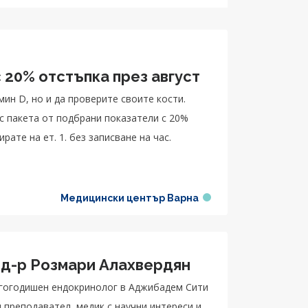
 20% отстъпка през август
ин D, но и да проверите своите кости.
 с пакета от подбрани показатели с 20%
рате на ет. 1. без записване на час.
Медицински център Варна
 д-р Розмари Алахвердян
ългогодишен ендокринолог в Аджибадем Сити
 преподавател, медик с научни интереси и