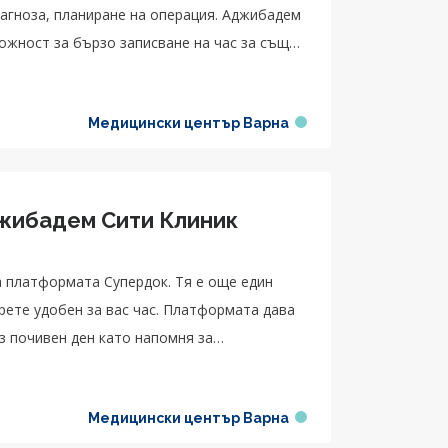
иагноза, планиране на операция. Аджибадем
ожност за бързо записване на час за същия
Медицински център Варна
джибадем Сити Клиник
 платформата Супердок. Тя е още един
ерете удобен за вас час. Платформата дава
з почивен ден като напомня за
Медицински център Варна