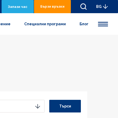
Бързи връзки
BG
Запази час
нениe
Специални програми
Блог
Търси