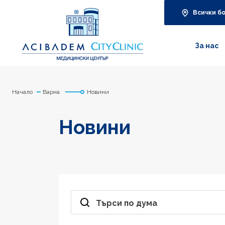
Всички б
За нас
Начало
Варна
Новини
Новини
Търси по дума