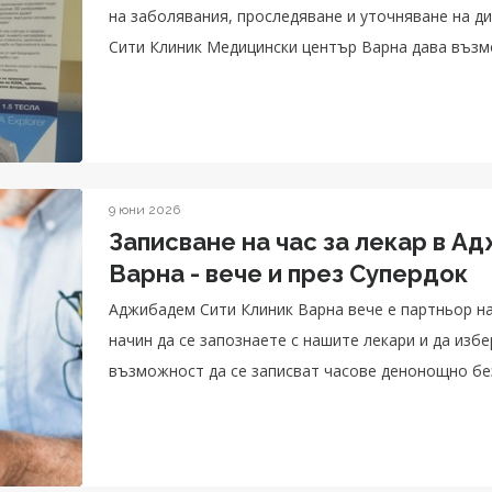
на заболявания, проследяване и уточняване на д
Сити Клиник Медицински център Варна дава възм
ден и в съботни дни.
9 юни 2026
Записване на час за лекар в А
Варна - вече и през Супердок
Аджибадем Сити Клиник Варна вече е партньор на
начин да се запознаете с нашите лекари и да изб
възможност да се записват часове денонощно бе
предстоящия преглед с и-мейл.