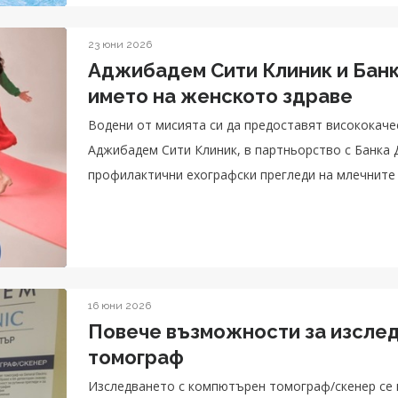
23 юни 2026
Аджибадем Сити Клиник и Банк
името на женското здраве
Водени от мисията си да предоставят висококаче
Аджибадем Сити Клиник, в партньорство с Банка 
профилактични ехографски прегледи на млечните 
юли и август с предварително записване на час.
16 юни 2026
Повече възможности за изсле
томограф
Изследването с компютърен томограф/скенер се 