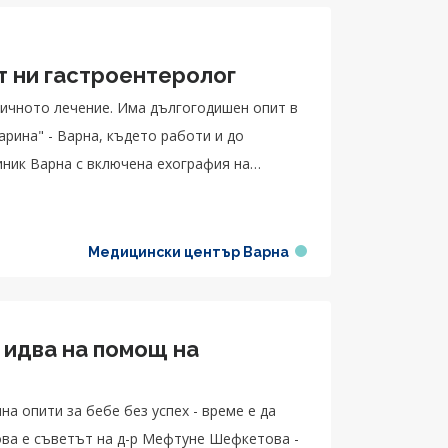
т ни гастроентеролог
ничното лечение. Има дългогодишен опит в
рина" - Варна, където работи и до
ник Варна с включена ехография на
Медицински център Варна
 идва на помощ на
ина опити за бебе без успех - време е да
ова е съветът на д-р Мефтуне Шефкетова -