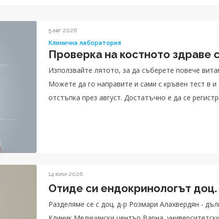
5 авг 2026
Клинична лаборатория
Проверка на костното здраве с
Използвайте лятото, за да съберете повече витам
Можете да го направите и сами с кръвен тест в и
отстъпка през август. Достатъчно е да се регистри
14 юли 2026
Отиде си ендокринологът доц.
Разделяме се с доц. д-р Розмари Алахвердян - д
Клиник Медицински център Варна, университетски