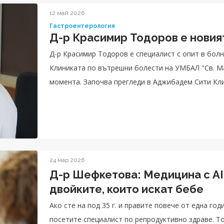
12 май 2026
Гастроентерология
Д-р Красимир Тодоров е новия
Д-р Красимир Тодоров е специалист с опит в бол
Клиниката по вътрешни болести на УМБАЛ "Св. Ма
момента. Започва прегледи в Аджибадем Сити Кли
коремни органи.
24 мар 2026
Д-р Шефкетова: Медицина с AI
двойките, които искат бебе
Ако сте на под 35 г. и правите повече от една год
посетите специалист по репродуктивно здраве. Т