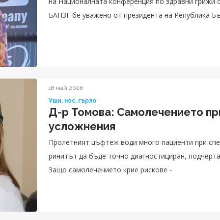
на Националната конференция по здравни грижи с
БАПЗГ бе уважено от президента на Република Б
здравеопазването Катя Ивкова.
18 май 2026
Уши, нос, гърло
Д-р Томова: Самолечението при
усложнения
Пролетният цъфтеж води много пациенти при спе
ринитът да бъде точно диагностициран, подчерта
Защо самолечението крие рискове -