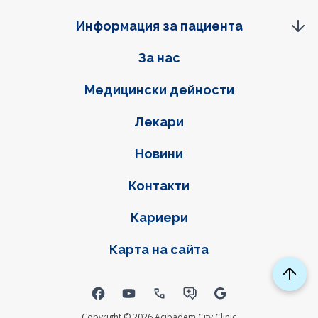
Информация за пациента
Фуутер навигация
За нас
Медицински дейности
Лекари
Новини
Контакти
Кариери
Карта на сайта
Social links
Copyright © 2026 Acibadem City Clinic