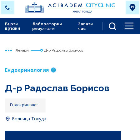
Бързи
Лабораторни
Запази
връзки
резултати
час
Men
Лекари
Д-р Радослав Борисов
Начало
Токуда
Ендокринология
Д-р Радослав Борисов
Ендокринолог
Болница Токуда