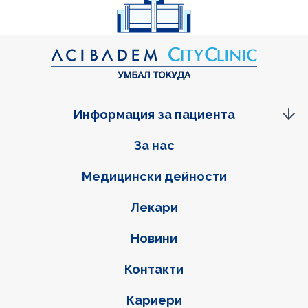
Информация за пациента
Фуутер навигация
За нас
Медицински дейности
Лекари
Новини
Контакти
Кариери