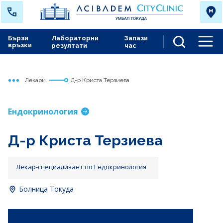
Бързи
Лабораторни
Запази
връзки
резултати
час
Men
Лекари
Д-р Криста Терзиева
Начало
Токуда
Ендокринология
Д-р Криста Терзиева
Лекар-специализант по Ендокринология
Болница Токуда