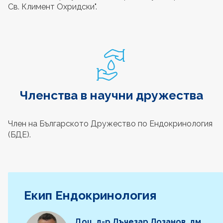
Св. Климент Охридски".
Членства в научни дружества
Член на Българското Дружество по Ендокринология
(БДЕ).
Екип Ендокринология
Доц. д-р Лъчезар Лозанов, дм