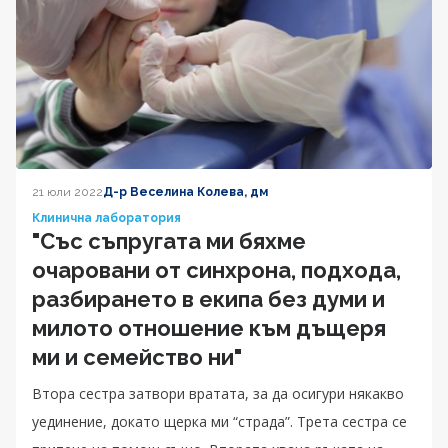
21 юли 2022
Д-р Веселина Колева, дм
Клинична лаборатория
"Със съпругата ми бяхме
очаровани от синхрона, подхода,
разбирането в екипа без думи и
милото отношение към дъщеря
ми и семейство ни"
Втора сестра затвори вратата, за да осигури някакво
уединение, докато щерка ми “страда”. Трета сестра се