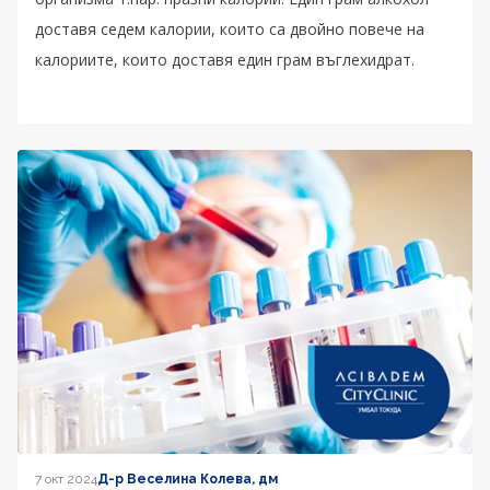
доставя седем калории, които са двойно повече на
калориите, които доставя един грам въглехидрат.
7 окт 2024
Д-р Веселина Колева, дм