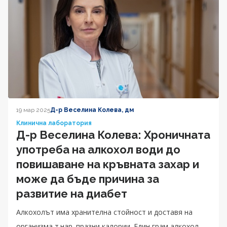
19 мар 2025
Д-р Веселина Колева, дм
Клинична лаборатория
Д-р Веселина Колева: Хроничната
употреба на алкохол води до
повишаване на кръвната захар и
може да бъде причина за
развитие на диабет
Алкохолът има хранителна стойност и доставя на
организма т.нар. празни калории. Един грам алкохол