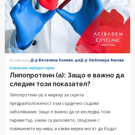
20 сеп 2024
Д-р Веселина Колева, дм
Д-р Любомира Янкова
Клинична лаборатория
Липопротеин (а): Защо е важно да
следим този показател?
Липопротеин (а) е маркер за скрита
предразположеност към сърдечно-съдови
заболявания. Защо е важно да се изследва този
параметър, какви са рисковете, свързани с
повишените му нива, и какви мерки могат да бъдат