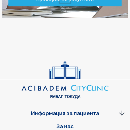
Информация за пациента
Фуутер навигация
За нас