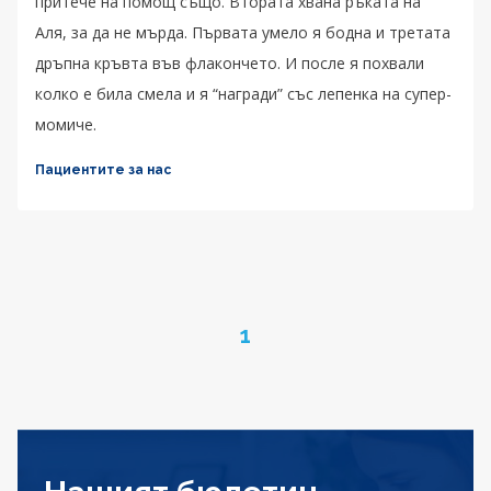
притече на помощ също. Втората хвана ръката на
Аля, за да не мърда. Първата умело я бодна и третата
дръпна кръвта във флакончето. И после я похвали
колко е била смела и я “награди” със лепенка на супер-
момиче.
Пациентите за нас
Page
1