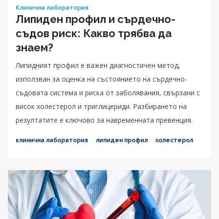
Клинична лаборатория
Липиден профил и сърдечно-
съдов риск: Какво трябва да
знаем?
Липидният профил е важен диагностичен метод,
използван за оценка на състоянието на сърдечно-
съдовата система и риска от заболявания, свързани с
висок холестерол и триглицериди. Разбирането на
резултатите е ключово за навременната превенция.
клинична лаборатория
липиден профил
холестерол