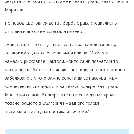
резултатите, които постигаме в тези случаи.“, каза още д-р
Маринов.
По повод Световния ден за борба с рака специалистът
отправи и апел към хората, а именно:
„Най-важно е човек да профилактира заболяванията,
независимо дали са онкологични или не. Можем да
намалим рисковите фактори, които са ни познати и то
много лесно. Ако пък бъде диагностицирано онкологично
заболяване е много важно хората да се насочват към
компетентни специалисти за техния конкретен случай.
Много ми се иска българските пациенти да ни вярват
повече, защото в България има много големи
възможности за диагностика и лечение.“