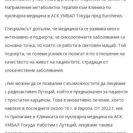
Направление метаболитна терапия към Клиника по
нуклеарна медицина в АСК УМБАЛ Токуда пред EuroNews.
Специалисът допълни, че медицината се развива много
интензивно и подчерта, че онкологичните заболявания са
основна точка, по която се работи в световен мащаб. Той
подчерта, че големи усилия се полагат и по отношение на
качеството на живот на пациентите, страдащи от
злокачествени заболявания.
„Ние можем да се похвалим с възможностите да лекуваме
с радиоактивен Лутеций, който е предназначен за пациенти
с простатен карцином. Това е иновативно лечение, което
навлезе в последните около 10 г. в Европа. От 2022 г. ние
го прилагаме в Клиниката по нуклеарна медицина на АСК
УМБАЛ Токуда. Работим с Лутеций, лекуваме такива