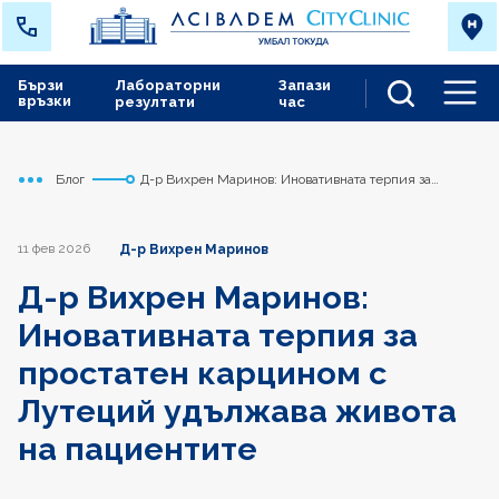
Бързи
Лабораторни
Запази
връзки
резултати
час
Men
Блог
Д-р Вихрен Маринов: Иновативната терпия за
Начало
Токуда
простатен карцином с Лутеций удължава живота на
пациентите
11 фев 2026
Д-р Вихрен Маринов
Д-р Вихрен Маринов:
Иновативната терпия за
простатен карцином с
Лутеций удължава живота
на пациентите