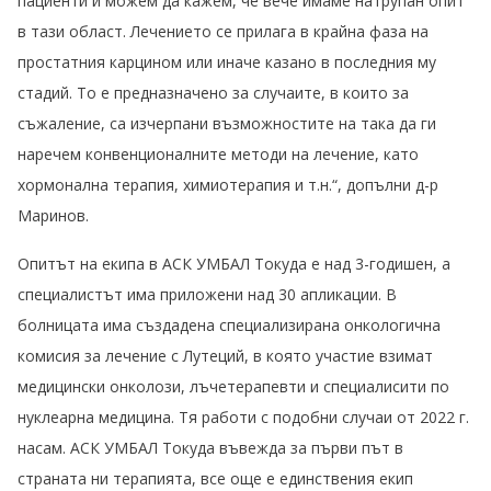
пациенти и можем да кажем, че вече имаме натрупан опит
в тази област. Лечението се прилага в крайна фаза на
простатния карцином или иначе казано в последния му
стадий. То е предназначено за случаите, в които за
съжаление, са изчерпани възможностите на така да ги
наречем конвенционалните методи на лечение, като
хормонална терапия, химиотерапия и т.н.“, допълни д-р
Маринов.
Опитът на екипа в АСК УМБАЛ Токуда е над 3-годишен, а
специалистът има приложени над 30 апликации. В
болницата има създадена специализирана онкологична
комисия за лечение с Лутеций, в която участие взимат
медицински онколози, лъчетерапевти и специалисити по
нуклеарна медицина. Тя работи с подобни случаи от 2022 г.
насам. АСК УМБАЛ Токуда въвежда за първи път в
страната ни терапията, все още е единствения екип