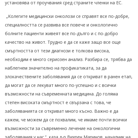
установява от проучвания сред страните членки на ЕС.
„Колегите медицински онколози се справят все по-добре,
специалността се развива все повече и онкологично
болните пациенти живеят все по-дълго и с по-добро
качество на живот. Трудно е да се каже защо все още
смъртността от тези диагнози е толкова висока,
необходим е много сериозен анализ. Разбира се, трябва да
наблегнем значително на профикатиката, за да
злокачествените заболявания да се откриват в ранен етап,
да могат да се лекуват много по-успешно и с всички
възможности на съвременната медицина. До голяма
степен високата смъртност е свързана с това, че
заболяванията се откриват много късно. Важно е да
кажем, че можем да се похвалим, че имаме почти всички
възможности за съвременно лечение на онкологични
заболявания у нас.“, каза д-р Вихрен Маринов, началник на