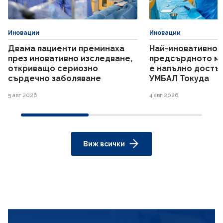
Иновации
Иновации
Двама пациенти преминаха
Най-иновативнот
през иновативно изследване,
предсърдното м
откриващо сериозно
е напълно достъп
сърдечно заболяване
УМБАЛ Токуда
5 авг 2026
4 авг 2026
Виж всички