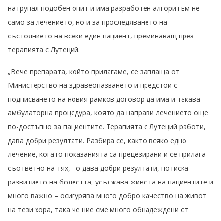
натрупал подобен опит и има разработен алгоритъм не
само за лечението, но и за проследяването на
състоянието на всеки един пациент, преминаващ през
терапията с Лутеций.
„Вече препарата, който прилагаме, се заплаща от
Министерство на здравеопазването и предстои с
подписването на новия рамков договор да има и такава
амбулаторна процедура, която да направи лечението още
по-достъпно за пациентите. Терапията с Лутеций работи,
дава добри резултати. Разбира се, както всяко едно
лечение, когато показанията са прецезирани и се прилага
съответно на тях, то дава добри резултати, потиска
развитието на болестта, усължава живота на пациентите и
много важно – осигурява много добро качество на живот
на тези хора, така че ние сме много обнадеждени от