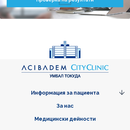
Информация за пациента
Фуутер навигация
За нас
Медицински дейности