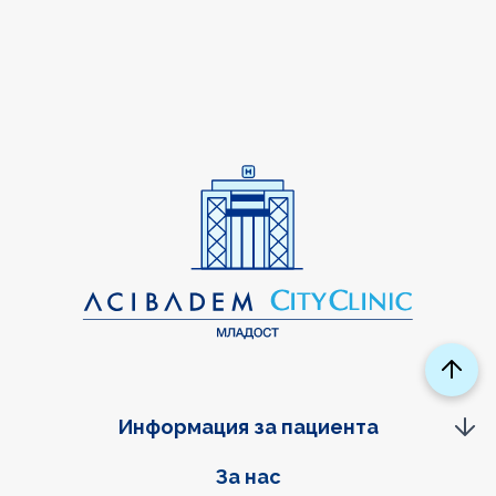
Информация за пациента
Фуутер навигация
За нас