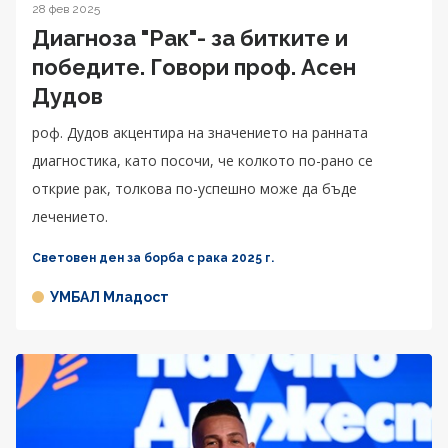
28 фев 2025
Диагноза "Рак"- за битките и
победите. Говори проф. Асен
Дудов
роф. Дудов акцентира на значението на ранната
диагностика, като посочи, че колкото по-рано се
открие рак, толкова по-успешно може да бъде
лечението.
Световен ден за борба с рака 2025 г.
УМБАЛ Младост