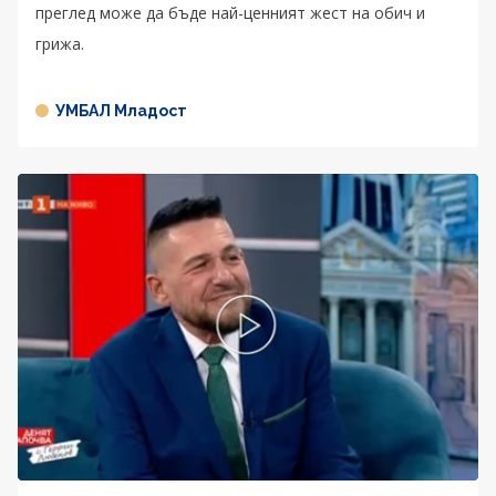
преглед може да бъде най-ценният жест на обич и
грижа.
УМБАЛ Младост