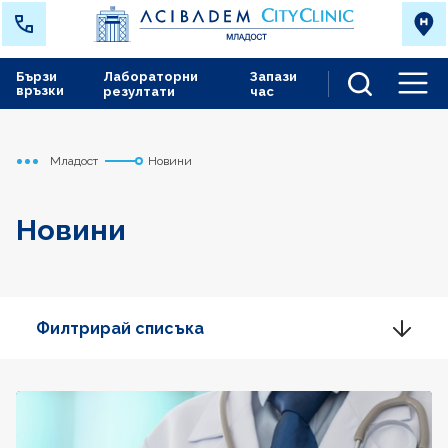
Бързи
Лабораторни
Запази
връзки
резултати
час
Men
Младост
Новини
Начало
Новини
Филтрирай списъка