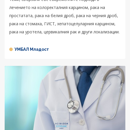
лечението на колоректалния карцином, рака на
простатата, рака на белия дроб, рака на черния дроб,
рака на стомаха, ГИСТ, хепатоцелуларния карцином,
рака на уротела, цервикалния рак и други локализации.
УМБАЛ Младост