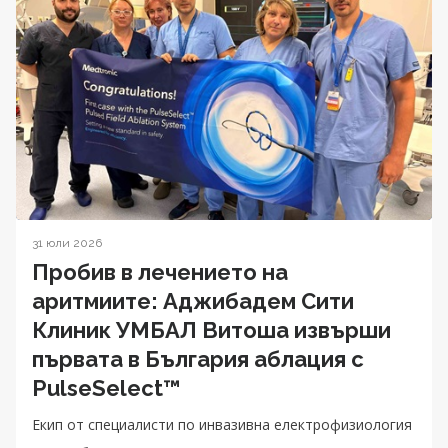
31 юли 2026
Пробив в лечението на
аритмиите: Аджибадем Сити
Клиник УМБАЛ Витоша извърши
първата в България аблация с
PulseSelect™
Екип от специалисти по инвазивна електрофизиология