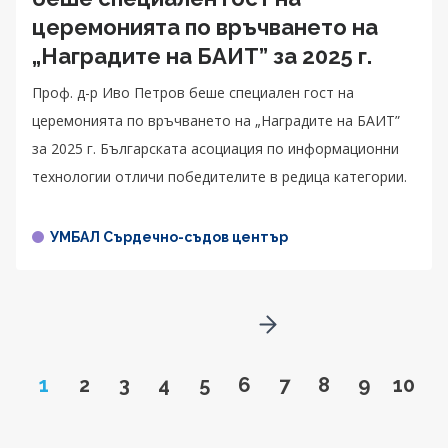
церемонията по връчването на
„Наградите на БАИТ” за 2025 г.
Проф. д-р Иво Петров беше специален гост на
церемонията по връчването на „Наградите на БАИТ”
за 2025 г. Българската асоциация по информационни
технологии отличи победителите в редица категории.
УМБАЛ Сърдечно-съдов център
Go to next page
Page
Go to page
Go to page
Go to page
Go to page
Go to page
Go to page
Go to page
Go to pa
Go to
1
2
3
4
5
6
7
8
9
10