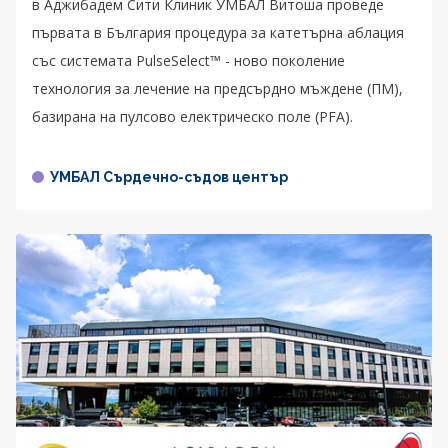
в Аджибадем Сити Клиник УМБАЛ Витоша проведе
първата в България процедура за катетърна аблация
със системата PulseSelect™ - новo поколение
технология за лечение на предсърдно мъждене (ПМ),
базирана на пулсово електрическо поле (PFA).
УМБАЛ Сърдечно-съдов център