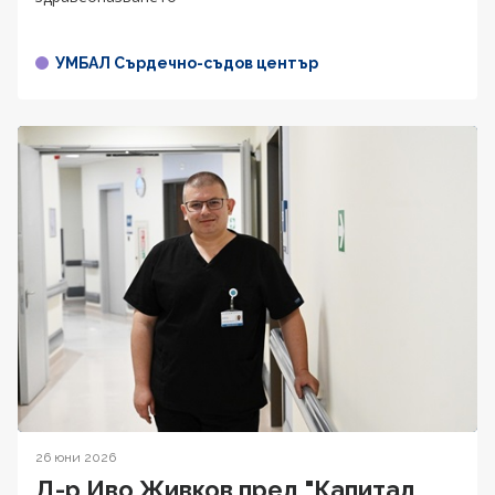
УМБАЛ Сърдечно-съдов център
26 юни 2026
Д-р Иво Живков пред "Капитал