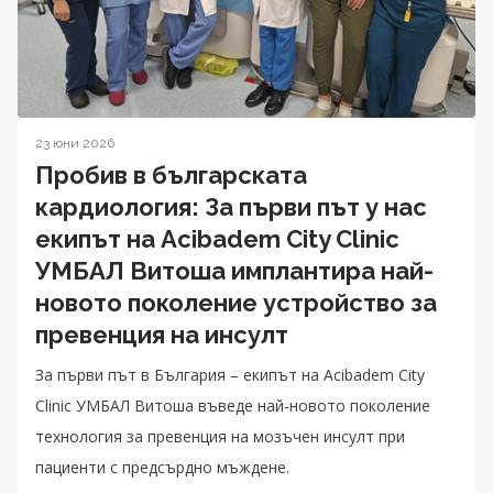
23 юни 2026
Пробив в българската
кардиология: За първи път у нас
екипът на Acibadem City Clinic
УМБАЛ Витоша имплантира най-
новото поколение устройство за
превенция на инсулт
За първи път в България – екипът на Acibadem City
Clinic УМБАЛ Витоша въведе най-новото поколение
технология за превенция на мозъчен инсулт при
пациенти с предсърдно мъждене.