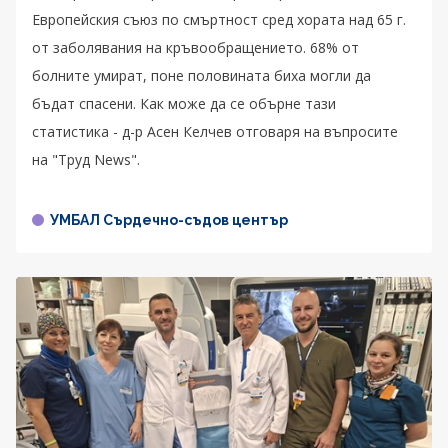
Европейския съюз по смъртност сред хората над 65 г.
от заболявания на кръвообращението. 68% от
болните умират, поне половината биха могли да
бъдат спасени. Как може да се обърне тази
статистика - д-р Асен Келчев отговаря на въпросите
на "Труд News".
УМБАЛ Сърдечно-съдов център