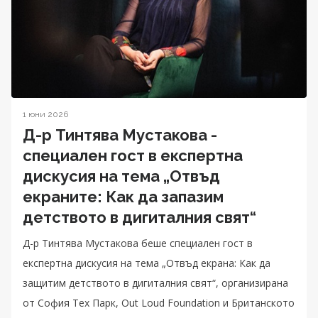
1 юни 2026
Д-р Тинтява Мустакова -
специален гост в експертна
дискусия на тема „Отвъд
екраните: Как да запазим
детството в дигиталния свят“
Д-р Тинтява Мустакова беше специален гост в
експертна дискусия на тема „Отвъд екрана: Как да
защитим детството в дигиталния свят“, организирана
от София Тех Парк, Out Loud Foundation и Британското