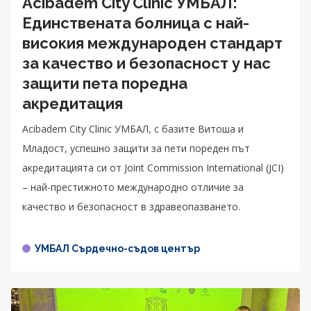
Acibadem City Clinic УМБАЛ:
Единствената болница с най-
високия международен стандарт
за качество и безопасност у нас
защити пета поредна
акредитация
Acibadem City Clinic УМБАЛ, с базите Витоша и
Младост, успешно защити за пети пореден път
акредитацията си от Joint Commission International (JCI)
– най-престижното международно отличие за
качество и безопасност в здравеопазването.
УМБАЛ Сърдечно-съдов център