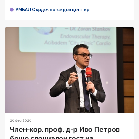
УМБАЛ Сърдечно-съдов център
26 фев 2026
Член-кор. проф. д-р Иво Петров
беше специален гост на