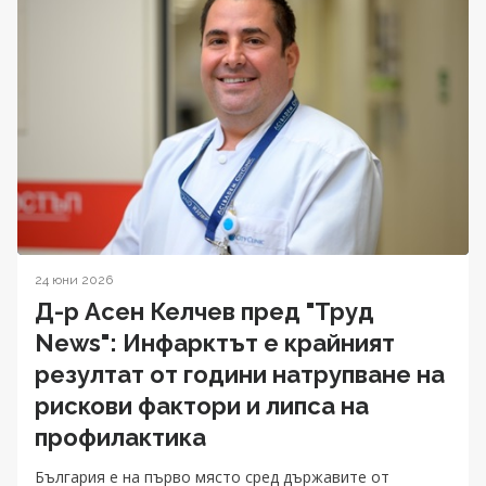
24 юни 2026
Д-р Асен Келчев пред "Труд
News": Инфарктът е крайният
резултат от години натрупване на
рискови фактори и липса на
профилактика
България е на първо място сред държавите от