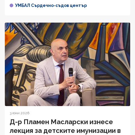
УМБАЛ Сърдечно-съдов център
3 юни 2026
Д-р Пламен Масларски изнесе
лекция за детските имунизации в