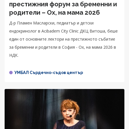
престижния форум за бременни и
родители – Ох, на мама 2026
Д-р Пламен Масларски, педиатър и детски
ендокринолог в Acibadem City Clinic ДКЦ Витоша, беше
един от основните лектори на престижното събитие
за бременни и родители в София - Ох, на мама 2026 в
НДК.
УМБАЛ Сърдечно-съдов център