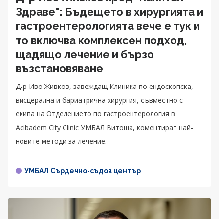
Здраве": Бъдещето в хирургията и
гастроентерологията вече е тук и
то включва комплексен подход,
щадящо лечение и бързо
възстановяване
Д-р Иво Живков, завеждащ Клиника по ендоскопска,
висцерална и бариатрична хирургия, съвместно с
екипа на Отделението по гастроентерология в
Acibadem City Clinic УМБАЛ Витоша, коментират най-
новите методи за лечение.
УМБАЛ Сърдечно-съдов център