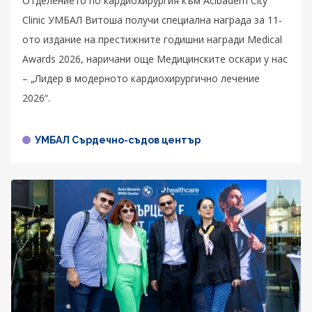
Отделението по кардиохирургия към Acibadem City
Clinic УМБАЛ Витоша получи специална награда за 11-
ото издание на престижните годишни награди Medical
Awards 2026, наричани още Медицинските оскари у нас
– „Лидер в модерното кардиохирургично лечение
2026“.
УМБАЛ Сърдечно-съдов център