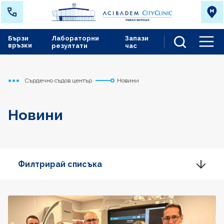
Бързи
Лабораторни
Запази
връзки
резултати
час
Men
Сърдечно съдов център
Новини
Начало
Новини
Филтрирай списъка