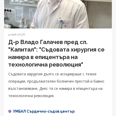
4 май 2026
Д-р Владо Галачев пред сп.
"Капитал": "Съдовата хирургия се
намира в епицентъра на
технологична революция"
Съдовата хирургия дълго се асоциираше с тежки
операции, продължителен болничен престой и бавно
възстановяване. Днес тя се намира в епицентъра на
технологична революция.
УМБАЛ Сърдечно-съдов център