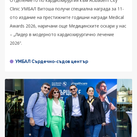
Отделението по кардиохирургия към Acibadem City
Clinic УМБАЛ Витоша получи специална награда за 11-
ото издание на престижните годишни награди Medical
Awards 2026, наричани още Медицинските оскари у нас
– „Лидер в модерното кардиохирургично лечение
2026“.
УМБАЛ Сърдечно-съдов център