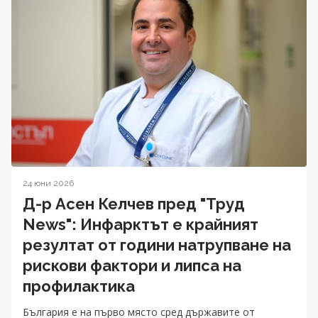
24 юни 2026
Д-р Асен Келчев пред "Труд
News": Инфарктът е крайният
резултат от години натрупване на
рискови фактори и липса на
профилактика
България е на първо място сред държавите от