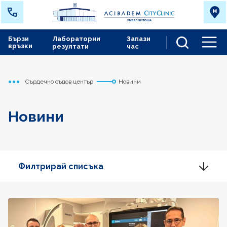
Бързи
Лабораторни
Запази
връзки
резултати
час
Men
Сърдечно съдов център
Новини
Начало
Новини
Филтрирай списъка