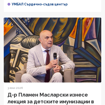
УМБАЛ Сърдечно-съдов център
3 юни 2026
Д-р Пламен Масларски изнесе
лекция за детските имунизации в