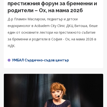
престижния форум за бременни и
родители – Ох, на мама 2026
Д-р Пламен Масларски, педиатър и детски
ендокринолог в Acibadem City Clinic ДКЦ Витоша, беше
един от основните лектори на престижното събитие
за бременни и родители в София - Ох, на мама 2026 в
НДК.
УМБАЛ Сърдечно-съдов център