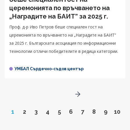
церемонията по връчването на
„Наградите на БАИТ” за 2025 г.
Проф. д-р Иво Петров беше специален гост на
церемонията по връчването на „Наградите на БАИТ”
за 2025 г. Българската асоциация по информационни
технологии отличи победителите в редица категории.
УМБАЛ Сърдечно-съдов център
Go to next page
Page
Go to page
Go to page
Go to page
Go to page
Go to page
Go to page
Go to page
Go to pa
Go to
1
2
3
4
5
6
7
8
9
10