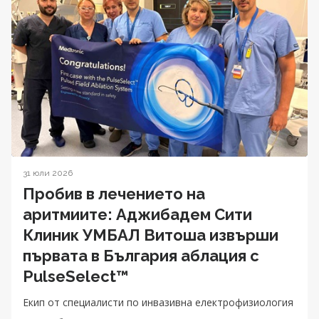
31 юли 2026
Пробив в лечението на
аритмиите: Аджибадем Сити
Клиник УМБАЛ Витоша извърши
първата в България аблация с
PulseSelect™
Екип от специалисти по инвазивна електрофизиология