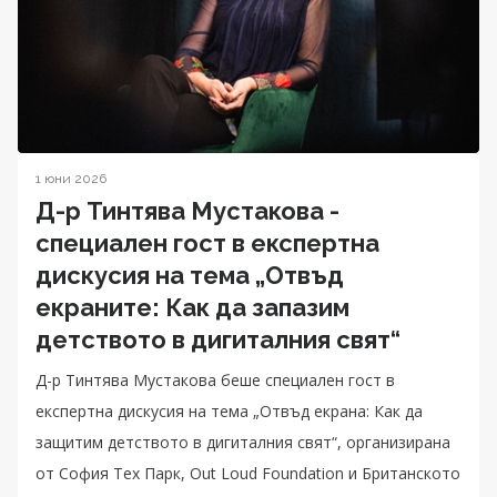
1 юни 2026
Д-р Тинтява Мустакова -
специален гост в експертна
дискусия на тема „Отвъд
екраните: Как да запазим
детството в дигиталния свят“
Д-р Тинтява Мустакова беше специален гост в
експертна дискусия на тема „Отвъд екрана: Как да
защитим детството в дигиталния свят“, организирана
от София Тех Парк, Out Loud Foundation и Британското