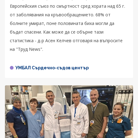
Европейския съюз по смъртност сред хората над 65 г.
от заболявания на кръвообращението. 68% от
болните умират, поне половината биха могли да
бъдат спасени. Как може да се обърне тази
статистика - д-р Асен Келчев отговаря на въпросите
на "Труд News".
УМБАЛ Сърдечно-съдов център