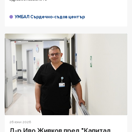
УМБАЛ Сърдечно-съдов център
26 юни 2026
Д-р Иво Живков пред "Капитал