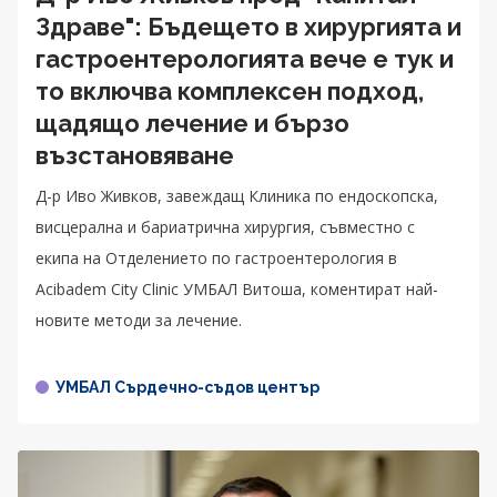
Здраве": Бъдещето в хирургията и
гастроентерологията вече е тук и
то включва комплексен подход,
щадящо лечение и бързо
възстановяване
Д-р Иво Живков, завеждащ Клиника по ендоскопска,
висцерална и бариатрична хирургия, съвместно с
екипа на Отделението по гастроентерология в
Acibadem City Clinic УМБАЛ Витоша, коментират най-
новите методи за лечение.
УМБАЛ Сърдечно-съдов център