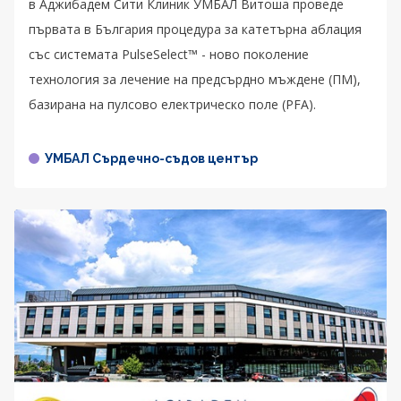
в Аджибадем Сити Клиник УМБАЛ Витоша проведе
първата в България процедура за катетърна аблация
със системата PulseSelect™ - новo поколение
технология за лечение на предсърдно мъждене (ПМ),
базирана на пулсово електрическо поле (PFA).
УМБАЛ Сърдечно-съдов център