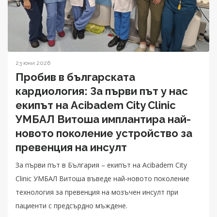
23 юни 2026
Пробив в българската
кардиология: За първи път у нас
екипът на Acibadem City Clinic
УМБАЛ Витоша имплантира най-
новото поколение устройство за
превенция на инсулт
За първи път в България – екипът на Acibadem City
Clinic УМБАЛ Витоша въведе най-новото поколение
технология за превенция на мозъчен инсулт при
пациенти с предсърдно мъждене.