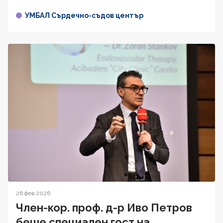
УМБАЛ Сърдечно-съдов център
26 фев 2026
Член-кор. проф. д-р Иво Петров
беше специален гост на