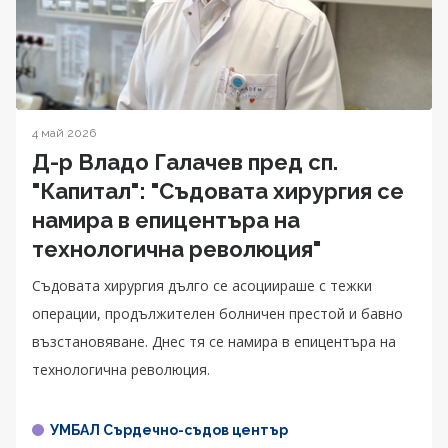
4 май 2026
Д-р Владо Галачев пред сп.
"Капитал": "Съдовата хирургия се
намира в епицентъра на
технологична революция"
Съдовата хирургия дълго се асоциираше с тежки
операции, продължителен болничен престой и бавно
възстановяване. Днес тя се намира в епицентъра на
технологична революция.
УМБАЛ Сърдечно-съдов център