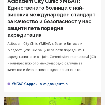
Acibadem City Clinic УМБАЛ:
Единствената болница с най-
високия международен стандарт
за качество и безопасност у нас
защити пета поредна
акредитация
Acibadem City Clinic УМБАЛ, с базите Витоша и
Младост, успешно защити за пети пореден път
акредитацията си от Joint Commission International (JCI)
– най-престижното международно отличие за
качество и безопасност в здравеопазването.
УМБАЛ Сърдечно-съдов център