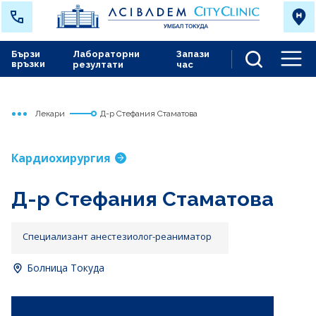
Бързи
Лабораторни
Запази
връзки
резултати
час
Men
Лекари
Д-р Стефания Стаматова
Начало
Токуда
Кардиохирургия
Д-р Стефания Стаматова
Специализант анестезиолог-реаниматор
Болница Токуда