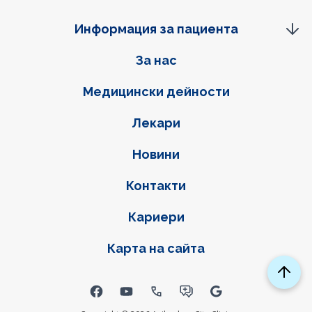
Информация за пациента
Фуутер навигация
За нас
Медицински дейности
Лекари
Новини
Контакти
Кариери
Карта на сайта
Social links