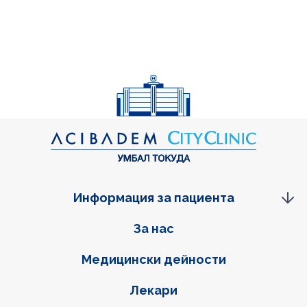
Информация за пациента
Фуутер навигация
За нас
Медицински дейности
Лекари