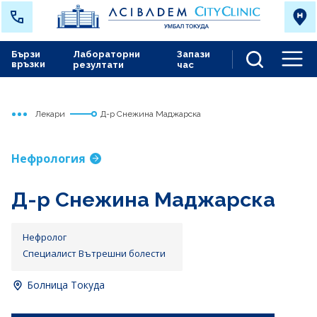
Бързи
Лабораторни
Запази
връзки
резултати
час
Men
Лекари
Д-р Снежина Маджарска
Начало
Токуда
Нефрология
Д-р Снежина Маджарска
Нефролог
Специалист Вътрешни болести
Болница Токуда