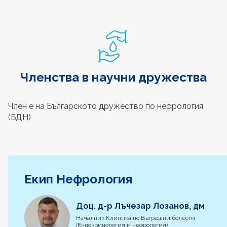
Членства в научни дружества
Член е на Българското дружество по нефрология
(БДН)
Екип Нефрология
Доц. д-р Лъчезар Лозанов, дм
Началник Клиника по Вътрешни болести
(Ендокринология и нефрология)