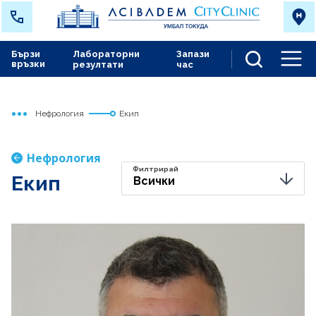
Бързи
Лабораторни
Запази
връзки
резултати
час
Men
Нефрология
Екип
Начало
Токуда
Медицински дейности
Нефрология
Филтрирай
Екип