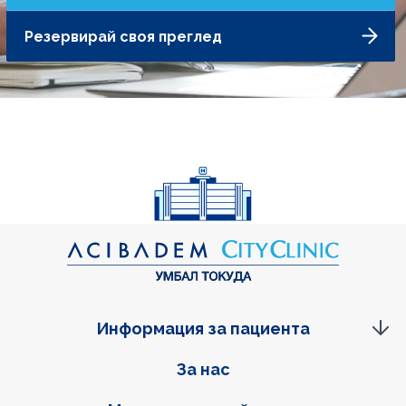
Резервирай своя преглед
Информация за пациента
Фуутер навигация
За нас