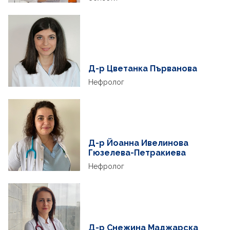
Д-р Цветанка Първанова
Нефролог
Д-р Йоанна Ивелинова
Гюзелева-Петракиева
Нефролог
Д-р Снежина Маджарска