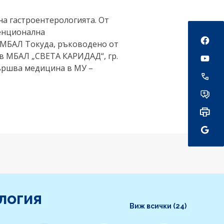
на гастроентерологията. От
Social
венционална
УМБАЛ Токуда, ръководено от
 в МБАЛ „СВЕТА КАРИДАД“, гр.
вършва медицина в МУ –
логия
Виж всички (24)