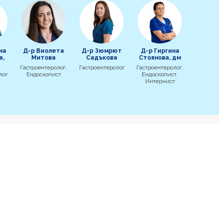
на
Д-р Виолета
Д-р Зюмрют
Д-р Гиргина
а,
Митова
Садъкова
Стоянова, дм
Гастроентеролог,
Гастроентеролог
Гастроентеролог,
лог
Ендоскопист
Ендоскопист,
Интернист