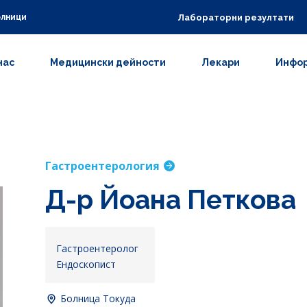
Лабораторни резултати
олници
нас
Медицински дейности
Лекари
Инфор
Гастроентерология
Д-р Йоана Петкова
Гастроентеролог
Ендоскопист
Болница Токуда