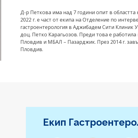
Д-р Петкова има над 7 години опит в областта 
2022 г. е част от екипа на Отделение по интер
гастроентерология в Аджибадем Сити Клиник 
доц. Петко Карагьозов. Преди това е работила
Пловдив и МБАЛ – Пазарджик. През 2014 г. за
Пловдив.
Екип Гастроентеро