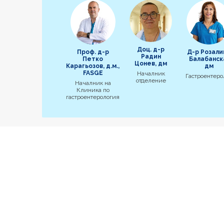
Доц. д-р
Проф. д-р
Д-р Розали
Радин
Петко
Балабанск
Цонев, дм
Карагьозов, д.м.,
дм
FASGE
Началник
Гастроентеро
отделение
Началник на
Клиника по
гастроентерология