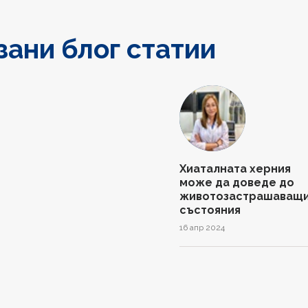
зани блог статии
Хиаталната херния
може да доведе до
животозастрашаващ
състояния
16 апр 2024