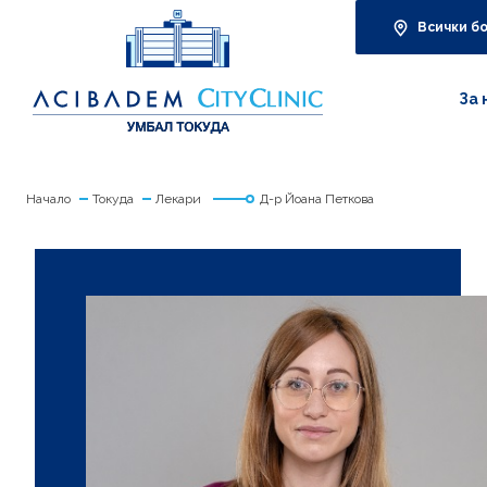
Всички б
За 
Начало
Токуда
Лекари
Д-р Йоана Петкова