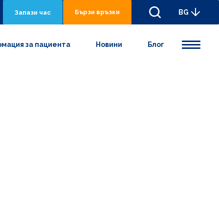
Бързи връзки
BG
Запази час
мация за пациента
Новини
Блог