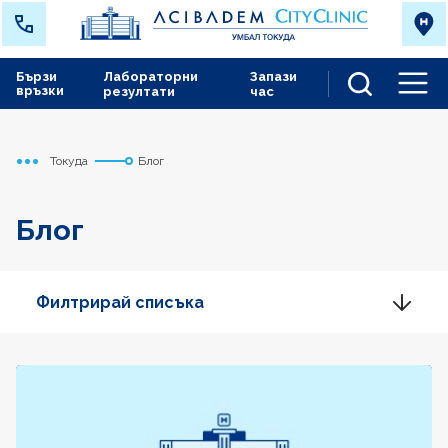
Бързи
Лабораторни
Запази
връзки
резултати
час
Men
Токуда
Блог
Начало
Блог
Филтрирай списъка