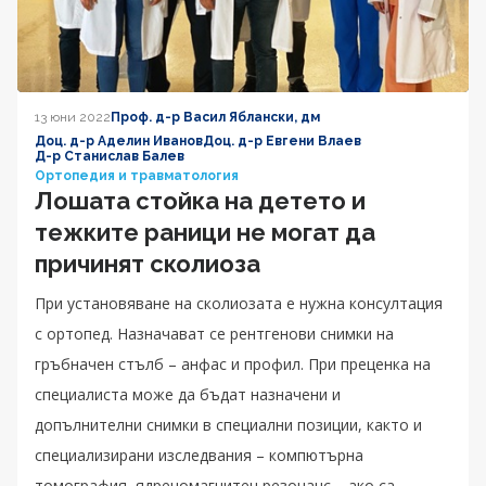
13 юни 2022
Проф. д-р Васил Яблански, дм
Доц. д-р Аделин Иванов
Доц. д-р Евгени Влаев
Д-р Станислав Балев
Ортопедия и травматология
Лошата стойка на детето и
тежките раници не могат да
причинят сколиоза
При установяване на сколиозата е нужна консултация
с ортопед. Назначават се рентгенови снимки на
гръбначен стълб – анфас и профил. При преценка на
специалиста може да бъдат назначени и
допълнителни снимки в специални позиции, както и
специализирани изследвания – компютърна
томография, ядреномагнитен резонанс – ако са