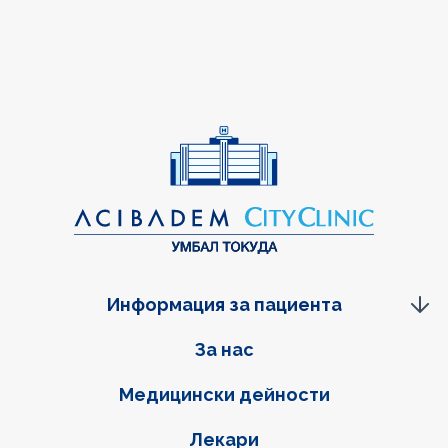
Информация за пациента
Фуутер навигация
За нас
Медицински дейности
Лекари