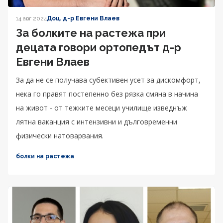
14 авг 2024
Доц. д-р Евгени Влаев
За болките на растежа при
децата говори ортопедът д-р
Евгени Влаев
За да не се получава субективен усет за дискомфорт,
нека го правят постепенно без рязка смяна в начина
на живот - от тежките месеци училище изведнъж
лятна ваканция с интензивни и дълговременни
физически натоварвания.
болки на растежа