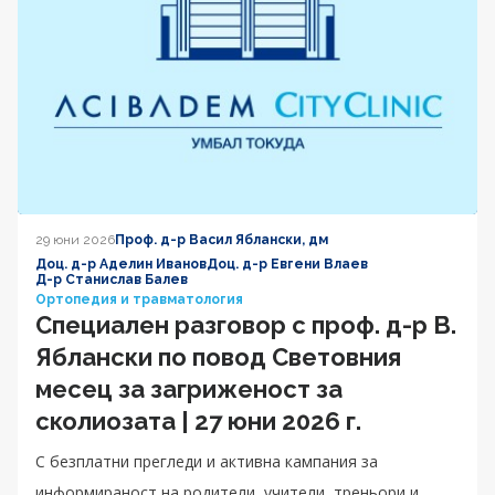
29 юни 2026
Проф. д-р Васил Яблански, дм
Доц. д-р Аделин Иванов
Доц. д-р Евгени Влаев
Д-р Станислав Балев
Ортопедия и травматология
Специален разговор с проф. д-р В.
Яблански по повод Световния
месец за загриженост за
сколиозата | 27 юни 2026 г.
С безплатни прегледи и активна кампания за
информираност на родители, учители, треньори и