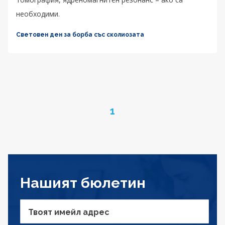
необходими.
Световен ден за борба със сколиозата
Page
1
Нашият бюлетин
Твоят имейл адрес