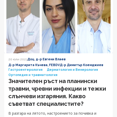
20 юли 2023
Доц. д-р Евгени Влаев
Д-р Маргарита Къчева, FEBDV
Д-р Димитър Коемджиев
Гастроентерология
Дерматология и Венерология
Ортопедия и травматология
Значителен ръст на планински
травми, чревни инфекции и тежки
слънчеви изгаряния. Какво
съветват специалистите?
В разгара на лятото, настроението за почивка и