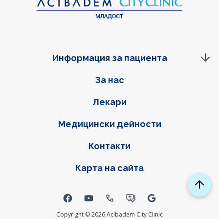
Информация за пациента
Фуутер навигация
За нас
Лекари
Медицински дейности
Контакти
Карта на сайта
Social links
Copyright © 2026 Acibadem City Clinic