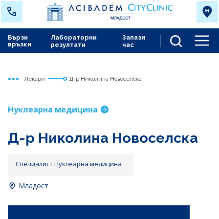
Бързи
Лабораторни
Запази
връзки
резултати
час
Men
Лекари
Д-р Николина Новоселска
Начало
Младост
Нуклеарна медицина
Д-р Николина Новоселска
Специалист Нуклеарна медицина
Младост