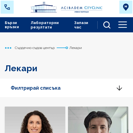
Бързи
Лабораторни
Запази
връзки
резултати
час
Men
Сърдечно съдов център
Лекари
Начало
Лекари
Филтрирай списъка