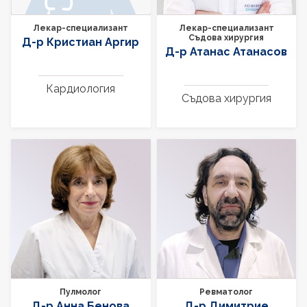
Лекар-специализант
Лекар-специализант
Съдова хирургия
Д-р Кристиан Аргир
Д-р Атанас Атанасов
Кардиология
Съдова хирургия
Пулмолог
Ревматолог
Д-р Анна Бенова
Д-р Димитрие