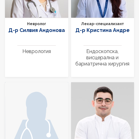
Невролог
Лекар-специализант
Д-р Силвия Андонова
Д-р Кристина Андре
Неврология
Ендоскопска,
висцерална и
бариатрична хирургия