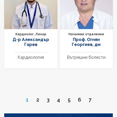
Кардиолог, Лекар
Началник отделение
Д-р Александър
Проф. Огнян
Гарев
Георгиев, дм
Кардиология
Вътрешни болести
Page
Go to page
Go to page
Go to page
Go to page
Go to page
Go to page
1
2
3
4
5
6
7