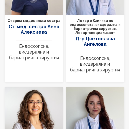
Старша медицинска сестра
Лекар в Клиника по
ендоскопска, висцерална и
Ст. мед. сестра Анна
бариатрична хирургия,
Алексиева
Лекар-специализант
Д-р Цветослава
Ангелова
Ендоскопска,
висцерална и
бариатрична хирургия
Ендоскопска,
висцерална и
бариатрична хирургия