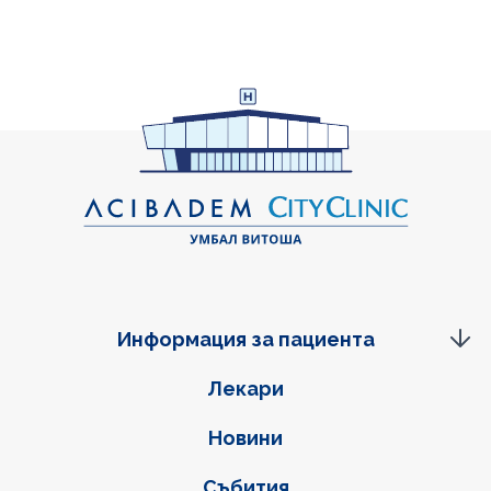
Информация за пациента
Фуутер навигация
Лекари
Новини
Събития