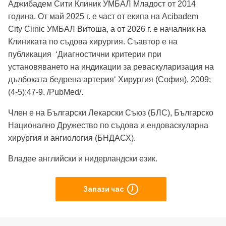
Аджибадем Сити Клиник УМБАЛ Младост от 2014
година. От май 2025 г. е част от екипа на Acibadem
City Clinic УМБАЛ Витоша, а от 2026 г. е началник на
Клиниката по съдова хирургия. Съавтор е на
публикация ‘Диагностични критерии при
установяването на индикации за реваскуларизация на
дълбоката бедрена артерия‘ Хирургия (София), 2009;
(4-5):47-9. /PubMed/.
Член е на Български Лекарски Съюз (БЛС), Българско
Национално Дружество по съдова и ендоваскуларна
хирургия и ангиология (БНДАСХ).
Владее английски и нидерландски език.
Запази час