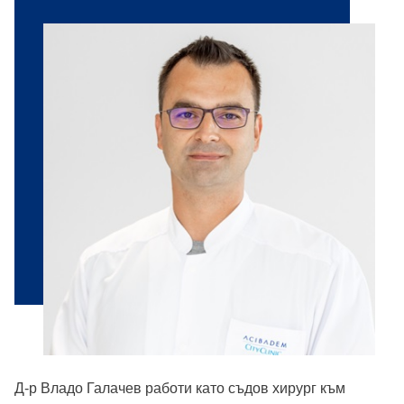
Д-р Владо Галачев работи като съдов хирург към