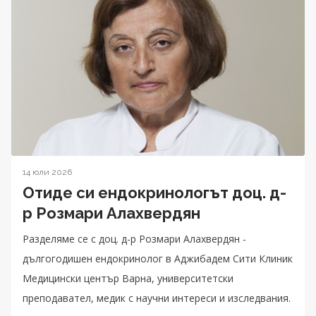
14 юли 2026
Отиде си ендокринологът доц. д-
р Розмари Алахвердян
Разделяме се с доц. д-р Розмари Алахвердян -
дългогодишен ендокринолог в Аджибадем Сити Клиник
Медицински център Варна, университетски
преподавател, медик с научни интереси и изследвания.