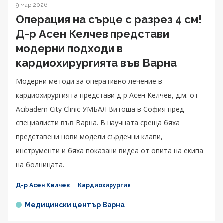
9 мар 2026
Операция на сърце с разрез 4 см!
Д-р Асен Келчев представи
модерни подходи в
кардиохирургията във Варна
Модерни методи за оперативно лечение в
кардиохирургията представи д-р Асен Келчев, д.м. от
Acibadem City Clinic УМБАЛ Витоша в София пред
специалисти във Варна. В научната среща бяха
представени нови модели сърдечни клапи,
инструменти и бяха показани видеа от опита на екипа
на болницата.
Д-р Асен Келчев
Кардиохирургия
Медицински център Варна