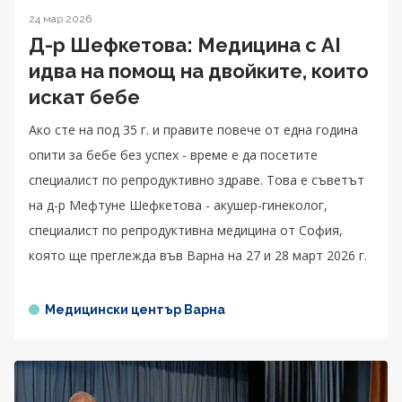
24 мар 2026
Д-р Шефкетова: Медицина с AI
идва на помощ на двойките, които
искат бебе
Ако сте на под 35 г. и правите повече от една година
опити за бебе без успех - време е да посетите
специалист по репродуктивно здраве. Това е съветът
на д-р Мефтуне Шефкетова - акушер-гинеколог,
специалист по репродуктивна медицина от София,
която ще преглежда във Варна на 27 и 28 март 2026 г.
Медицински център Варна