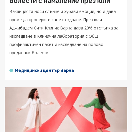
болести с намаление през юли
Ваканцията носи слънце и хубави емоции, но и дава
време да проверите своето здраве. През юли
Аджибадем Сити Клиник Варна дава 20% отстъпка за
изследване в Клинична лаборатория с Общ
профилактичен пакет и изследване на полово
предавани болести.
Медицински център Варна