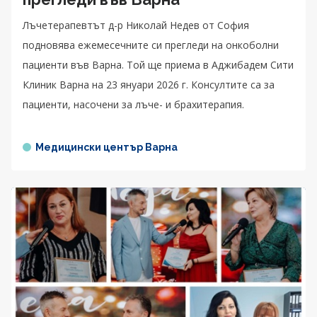
Лъчетерапевтът д-р Николай Недев от София
подновява ежемесечните си прегледи на онкоболни
пациенти във Варна. Той ще приема в Аджибадем Сити
Клиник Варна на 23 януари 2026 г. Консултите са за
пациенти, насочени за лъче- и брахитерапия.
Медицински център Варна