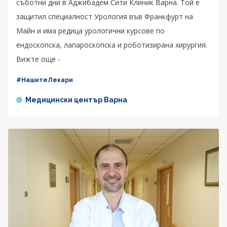
съботни дни в Аджибадем Сити Клиник Варна. Той е
защитил специалност Урология във Франкфурт на
Майн и има редица урологични курсове по
ендоскопска, лапароскопска и роботизирана хирургия.
Вижте още -
#НашитеЛекари
Медицински център Варна