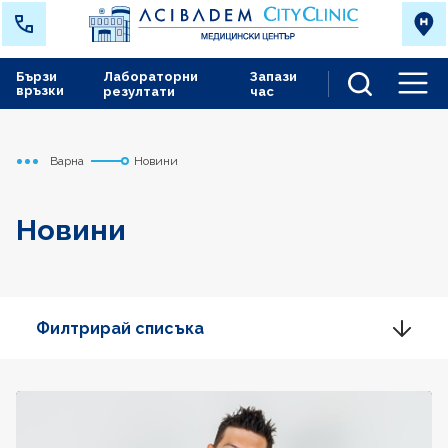
Бързи
Лабораторни
Запази
връзки
резултати
час
Men
Варна
Новини
Начало
Новини
Филтрирай списъка