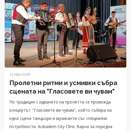
23 мар 2026
Пролетни ритми и усмивки събра
сцената на "Гласовете ви чувам"
По традиция с идването на пролетта се провежда
концертът "Гласовете ви чувам", който събира на
една сцена танцьори и музиканти със специални
потребности. Acibadem City Clinic Варна за поредна