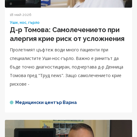
18 май 2026
Уши, нос, гърло
Д-р Томова: Самолечението при
алергия крие риск от усложнения
Пролетният цъфтеж води много пациенти при
специалистите Уши-нос-гърло. Важно е ринитът да
бъде точно диагностициран, подчертава д-р Денница
Томова пред "Труд news". Защо самолечението крие
рискове -
Медицински център Варна