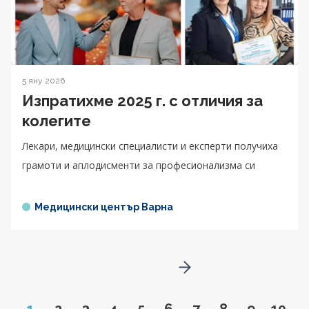
5 яну 2026
Изпратихме 2025 г. с отличия за
колегите
Лекари, медицински специалисти и експерти получиха
грамоти и аплодисменти за професионализма си
Медицински център Варна
Go to next page
Page
Go to page
Go to page
Go to page
Go to page
Go to page
Go to page
Go to page
Go to pa
Go to
1
2
3
4
5
6
7
8
9
10