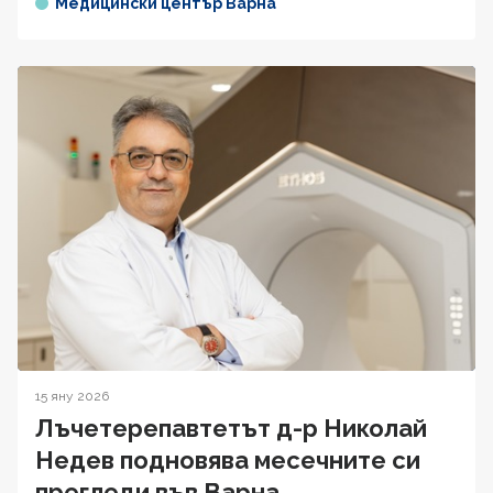
Медицински център Варна
15 яну 2026
Лъчетерепавтетът д-р Николай
Недев подновява месечните си
прегледи във Варна