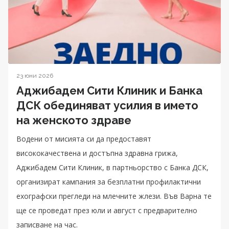
23 юни 2026
Аджибадем Сити Клиник и Банка
ДСК обединяват усилия в името
на женското здраве
Водени от мисията си да предоставят
висококачествена и достъпна здравна грижа,
Аджибадем Сити Клиник, в партньорство с Банка ДСК,
организират кампания за безплатни профилактични
ехографски прегледи на млечните жлези. Във Варна те
ще се проведат през юли и август с предварително
записване на час.