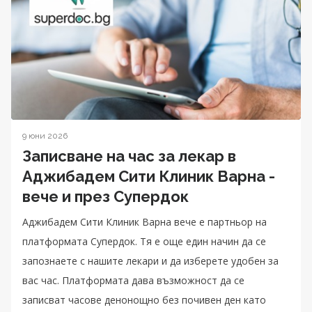
9 юни 2026
Записване на час за лекар в
Аджибадем Сити Клиник Варна -
вече и през Супердок
Аджибадем Сити Клиник Варна вече е партньор на
платформата Супердок. Тя е още един начин да се
запознаете с нашите лекари и да изберете удобен за
вас час. Платформата дава възможност да се
записват часове денонощно без почивен ден като