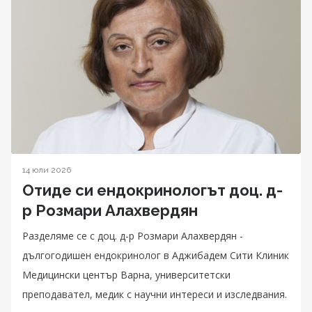
14 юли 2026
Отиде си ендокринологът доц. д-
р Розмари Алахвердян
Разделяме се с доц. д-р Розмари Алахвердян -
дългогодишен ендокринолог в Аджибадем Сити Клиник
Медицински център Варна, университетски
преподавател, медик с научни интереси и изследвания.