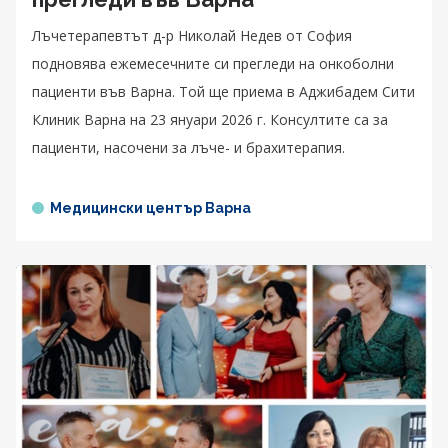
Лъчетерапевтът д-р Николай Недев от София
подновява ежемесечните си прегледи на онкоболни
пациенти във Варна. Той ще приема в Аджибадем Сити
Клиник Варна на 23 януари 2026 г. Консултите са за
пациенти, насочени за лъче- и брахитерапия.
Медицински център Варна