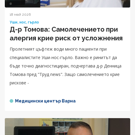
18 май 2026
Уши, нос, гърло
Д-р Томова: Самолечението при
алергия крие риск от усложнения
Пролетният цъфтеж води много пациенти при
специалистите Уши-нос-гърло. Важно е ринитът да
бъде точно диагностициран, подчертава д-р Денница
Томова пред "Труд news". Защо самолечението крие
рискове -
Медицински център Варна