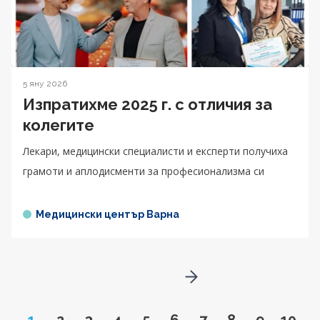
5 яну 2026
Изпратихме 2025 г. с отличия за
колегите
Лекари, медицински специалисти и експерти получиха
грамоти и аплодисменти за професионализма си
Медицински център Варна
Go to next page
Page
Go to page
Go to page
Go to page
Go to page
Go to page
Go to page
Go to page
Go to pa
Go to
1
2
3
4
5
6
7
8
9
10