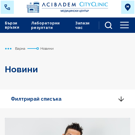
Бързи
Лабораторни
Запази
връзки
резултати
час
Men
Варна
Новини
Начало
Новини
Филтрирай списъка