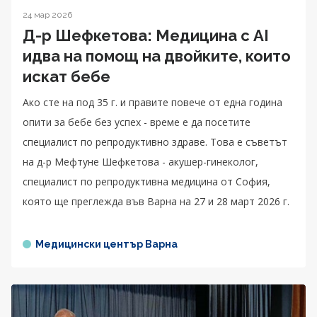
24 мар 2026
Д-р Шефкетова: Медицина с AI
идва на помощ на двойките, които
искат бебе
Ако сте на под 35 г. и правите повече от една година
опити за бебе без успех - време е да посетите
специалист по репродуктивно здраве. Това е съветът
на д-р Мефтуне Шефкетова - акушер-гинеколог,
специалист по репродуктивна медицина от София,
която ще преглежда във Варна на 27 и 28 март 2026 г.
Медицински център Варна