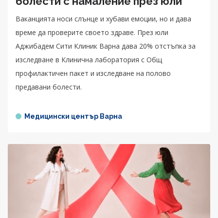
болести с намаление през юли
Ваканцията носи слънце и хубави емоции, но и дава
време да проверите своето здраве. През юли
Аджибадем Сити Клиник Варна дава 20% отстъпка за
изследване в Клинична лаборатория с Общ
профилактичен пакет и изследване на полово
предавани болести.
Медицински център Варна