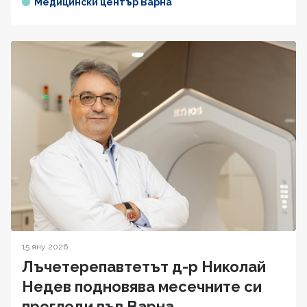
Медицински център Варна
15 яну 2026
Лъчетерепавтетът д-р Николай
Недев подновява месечните си
прегледи във Варна