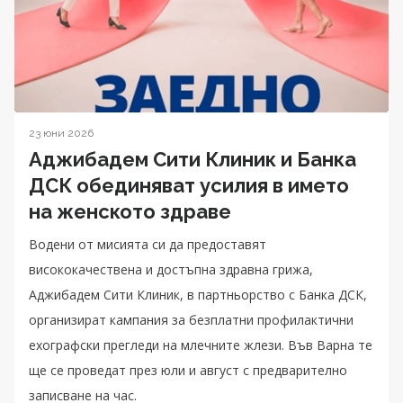
23 юни 2026
Аджибадем Сити Клиник и Банка
ДСК обединяват усилия в името
на женското здраве
Водени от мисията си да предоставят
висококачествена и достъпна здравна грижа,
Аджибадем Сити Клиник, в партньорство с Банка ДСК,
организират кампания за безплатни профилактични
ехографски прегледи на млечните жлези. Във Варна те
ще се проведат през юли и август с предварително
записване на час.