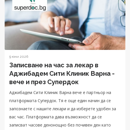
9 юни 2026
Записване на час за лекар в
Аджибадем Сити Клиник Варна -
вече и през Супердок
Аджибадем Сити Клиник Варна вече е партньор на
платформата Супердок. Тя е още един начин да се
запознаете с нашите лекари и да изберете удобен за
вас час. Платформата дава възможност да се
записват часове денонощно без почивен ден като