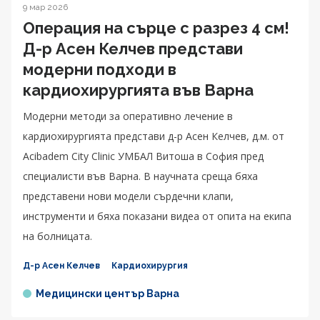
9 мар 2026
Операция на сърце с разрез 4 см!
Д-р Асен Келчев представи
модерни подходи в
кардиохирургията във Варна
Модерни методи за оперативно лечение в
кардиохирургията представи д-р Асен Келчев, д.м. от
Acibadem City Clinic УМБАЛ Витоша в София пред
специалисти във Варна. В научната среща бяха
представени нови модели сърдечни клапи,
инструменти и бяха показани видеа от опита на екипа
на болницата.
Д-р Асен Келчев
Кардиохирургия
Медицински център Варна