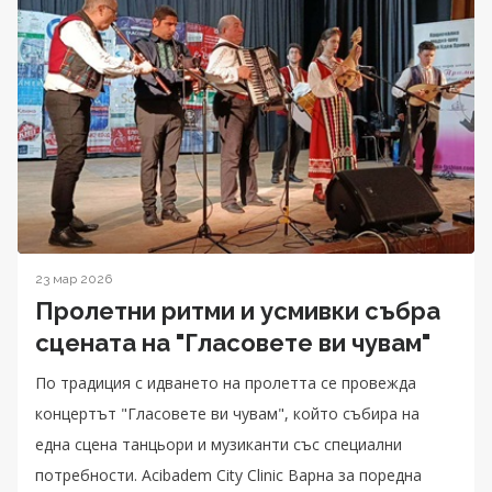
23 мар 2026
Пролетни ритми и усмивки събра
сцената на "Гласовете ви чувам"
По традиция с идването на пролетта се провежда
концертът "Гласовете ви чувам", който събира на
една сцена танцьори и музиканти със специални
потребности. Acibadem City Clinic Варна за поредна