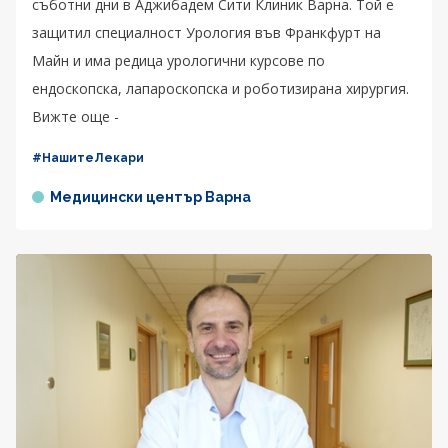
съботни дни в Аджибадем Сити Клиник Варна. Той е
защитил специалност Урология във Франкфурт на
Майн и има редица урологични курсове по
ендоскопска, лапароскопска и роботизирана хирургия.
Вижте още -
#НашитеЛекари
Медицински център Варна