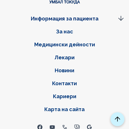
Информация за пациента
Фуутер навигация
За нас
Медицински дейности
Лекари
Новини
Контакти
Кариери
Карта на сайта
Social links