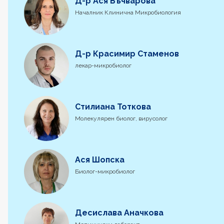
Д-р Ася Бъчварова
Началник Клинична Микробиология
Д-р Красимир Стаменов
лекар-микробиолог
Стилиана Тоткова
Молекулярен биолог, вирусолог
Ася Шопска
Биолог-микробиолог
Десислава Аначкова