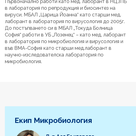
Първоначално работи като мед. лаборант в НЦЗПБ
в лаборатория по репродукция и биосинтез на
вируси, МБАЛ „Царица Йоанна“ като старши мед.
лаборант в лаборатория по вирусология до 2005г.
До постъпването си в МБАЛ „Токуда Болница
София“ работи в УБ „Лозенец“ – като мед. лаборант
в лаборатория по микробиология и вирусология и
във ВМА-София като старши мед.лаборант в
научно-изследователска лаборатория по
микробиология.
Екип Микробиология