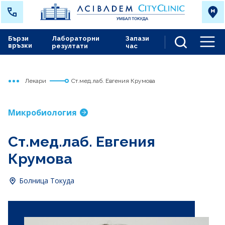
Бързи
Лабораторни
Запази
връзки
резултати
час
Men
Лекари
Ст.мед.лаб. Евгения Крумова
Начало
Токуда
Микробиология
Ст.мед.лаб. Евгения
Крумова
Болница Токуда