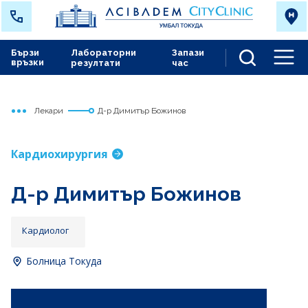
Бързи
Лабораторни
Запази
връзки
резултати
час
Men
Лекари
Д-р Димитър Божинов
Начало
Токуда
Кардиохирургия
Д-р Димитър Божинов
Кардиолог
Болница Токуда