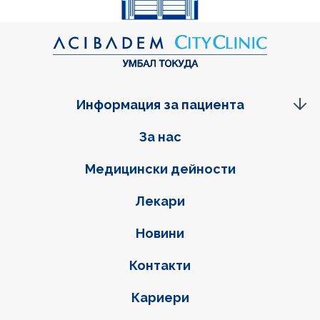
Информация за пациента
Фуутер навигация
За нас
Медицински дейности
Лекари
Новини
Контакти
Кариери