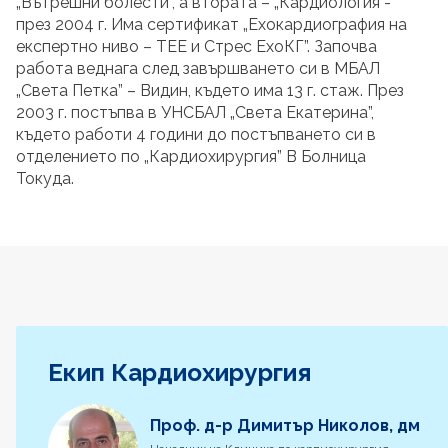
„Вътрешни болести”, а втората – „Кардиология”-
през 2004 г. Има сертификат „Ехокардиография на
експертно ниво – ТЕЕ и Стрес ЕхоКГ”. Започва
работа веднага след завършването си в МБАЛ
„Света Петка” – Видин, където има 13 г. стаж. През
2003 г. постъпва в УНСБАЛ „Света Екатерина”,
където работи 4 години до постъпването си в
отделението по „Кардиохирургия” В Болница
Токуда.
Екип Кардиохирургия
Проф. д-р Димитър Николов, дм