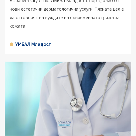
Acibadem City Clinic УМБАЛ Младост с портфолио от
нови естетични дерматологични услуги. Тяхната цел е
да отговорят на нуждите на съвременната грижа за
кожата
УМБАЛ Младост