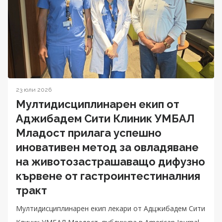
23 юли 2026
Мултидисциплинарен екип от
Аджибадем Сити Клиник УМБАЛ
Младост прилага успешно
иновативен метод за овладяване
на животозастрашаващо дифузно
кървене от гастроинтестиналния
тракт
Мултидисциплинарен екип лекари от Адцжибадем Сити