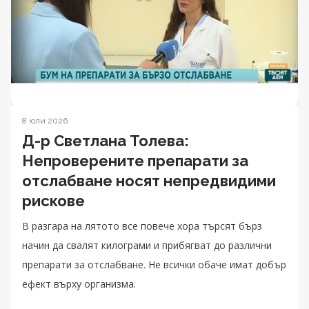
8 юли 2026
Д-р Светлана Толева:
Непроверените препарати за
отслабване носят непредвидими
рискове
В разгара на лятото все повече хора търсят бърз
начин да свалят килограми и прибягват до различни
препарати за отслабване. Не всички обаче имат добър
ефект върху организма.