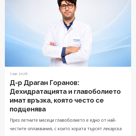
7 авг 2026
Д-р Драган Горанов:
Дехидратацията и главоболието
имат връзка, която често се
подценява
През летните месеци главоболието е едно от най-
честите оплаквания, с които хората търсят лекарска