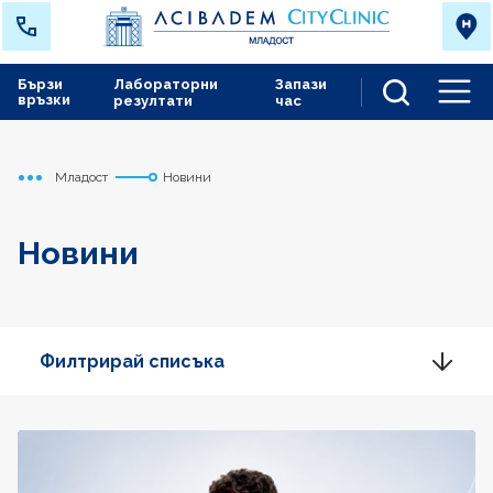
Бързи
Лабораторни
Запази
връзки
резултати
час
Men
Младост
Новини
Начало
Новини
Филтрирай списъка