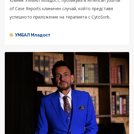
Клиник УМБАЛ Младост, публикува в American Journal
of Case Reports клиничен случай, който представя
успешното приложение на терапията с CytoSorb.
УМБАЛ Младост