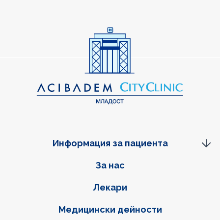
Информация за пациента
Фуутер навигация
За нас
Лекари
Медицински дейности