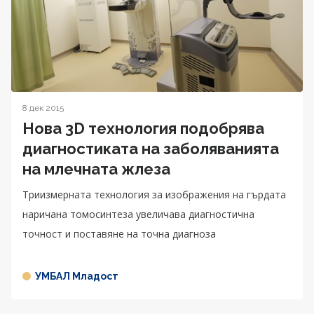
8 дек 2015
Нова 3D технология подобрява
диагностиката на заболяванията
на млечната жлеза
Триизмерната технология за изображения на гърдата
наричана томосинтезa увеличава диагностична
точност и поставяне на точна диагноза
УМБАЛ Младост