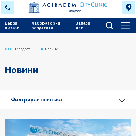
Бързи
Лабораторни
Запази
връзки
резултати
час
Men
Младост
Новини
Начало
Новини
Филтрирай списъка