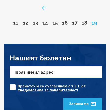
GoToPreviousPage
Go to page
Go to page
Go to page
Go to page
Go to page
Go to page
Go to page
Go to page
Page
11
12
13
14
15
16
17
18
19
Нашият бюлетин
Твоят имейл адрес
Прочетох и се съгласявам с т.3.1. от
Уведомление за поверителност
Запиши ме