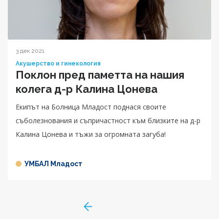
3 дек 2021
Акушерство и гинекология
Поклон пред паметта на нашия
колега д-р Калина Цонева
Екипът на Болница Младост поднася своите
съболезнования и съпричастност към близките на д-р
Калина Цонева и тъжи за огромната загуба!
УМБАЛ Младост
GoToPreviousPage