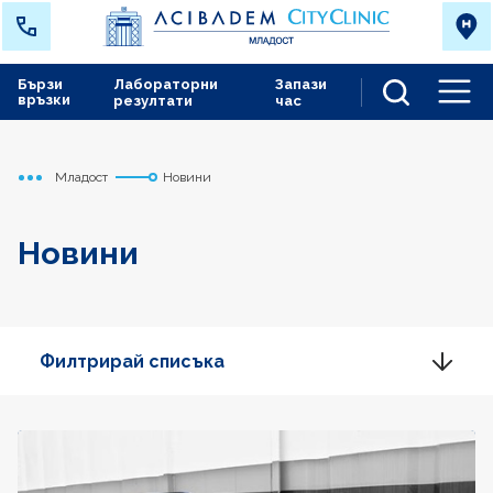
Бързи
Лабораторни
Запази
връзки
резултати
час
Men
Младост
Новини
Начало
Новини
Филтрирай списъка