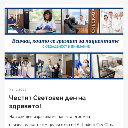
7 апр 2022
Честит Световен ден на
здравето!
На този ден изразяваме нашата огромна
признателност към целия екип на Acibadem City Clinic