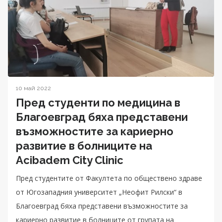
10 май 2022
Пред студенти по медицина в
Благоевград бяха представени
възможностите за кариерно
развитие в болниците на
Acibadem City Clinic
Пред студентите от Факултета по обществено здраве
от Югозападния университет „Неофит Рилски“ в
Благоевград бяха представени възможностите за
кариерно развитие в болниците от групата на