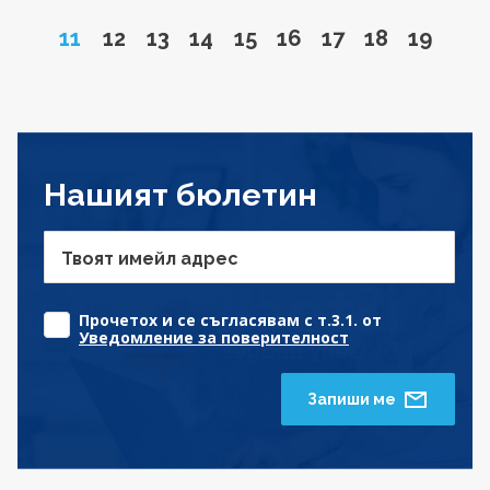
Page
Go to page
Go to page
Go to page
Go to page
Go to page
Go to page
Go to page
Go to 
11
12
13
14
15
16
17
18
19
Нашият бюлетин
Твоят имейл адрес
Прочетох и се съгласявам с т.3.1. от
Уведомление за поверителност
Запиши ме