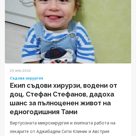
20 апр 2022
Съдова хирургия
Екип съдови хирурзи, водени от
доц. Стефан Стефанов, дадоха
шанс за пълноценен живот на
едногодишния Тами
Виртуозната микрохирургия и екипната работа на
лекарите от Аджибадем Сити Клиник и Австрия