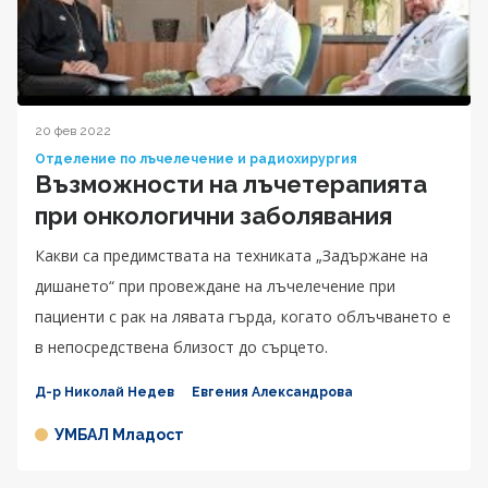
20 фев 2022
Отделение по лъчелечение и радиохирургия
Възможности на лъчетерапията
при онкологични заболявания
Какви са предимствата на техниката „Задържане на
дишането“ при провеждане на лъчелечение при
пациенти с рак на лявата гърда, когато облъчването е
в непосредствена близост до сърцето.
Д-р Николай Недев
Евгения Александрова
УМБАЛ Младост