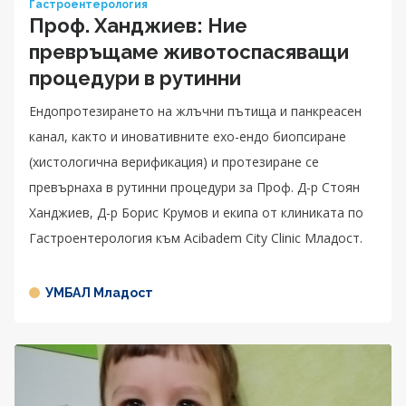
Гастроентерология
Проф. Ханджиев: Ние
превръщаме животоспасяващи
процедури в рутинни
Ендопротезирането на жлъчни пътища и панкреасен
канал, както и иновативните ехо-ендо биопсиране
(хистологична верификация) и протезиране се
превърнаха в рутинни процедури за Проф. Д-р Стоян
Ханджиев, Д-р Борис Крумов и екипа от клиниката по
Гастроентерология към Acibadem City Clinic Младост.
УМБАЛ Младост