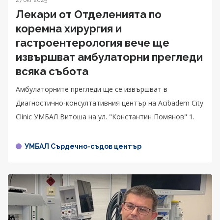
27 окт 2025
Лекари от Отделенията по
коремна хирургия и
гастроентерология вече ще
извършват амбулаторни прегледи
всяка събота
Амбулаторните прегледи ще се извършват в
Диагностично-консултативния център на Acibadem City
Clinic УМБАЛ Витоша на ул. "Константин Помянов" 1.
УМБАЛ Сърдечно-съдов център