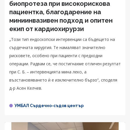
биопротеза при високорискова
пациентка, благодарение на
миниинвазивен подход и опитен
екип от кардиохирурзи
„Този тип ендоскопски интервенции са бъдещето на
сърдечната хирургия. Те намаляват значително
рисковете, особено при пациенти с предходни
операции. Радвам се, че постигнахме отличен резултат
при С. Б. – интервенцията мина леко, а
възстановяването ѝ е изключително бързо“, споделя
д-р Асен Келчев.
УМБАЛ Сърдечно-съдов център