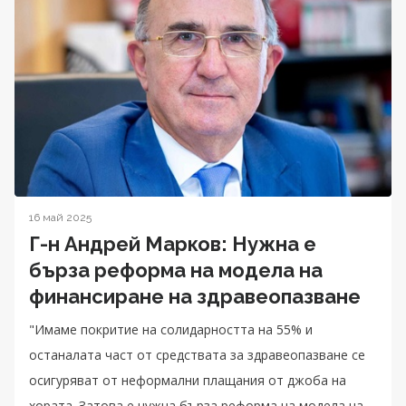
16 май 2025
Г-н Андрей Марков: Нужна е
бърза реформа на модела на
финансиране на здравеопазване
"Имаме покритие на солидарността на 55% и
останалата част от средствата за здравеопазване се
осигуряват от неформални плащания от джоба на
хората. Затова е нужна бърза реформа на модела на