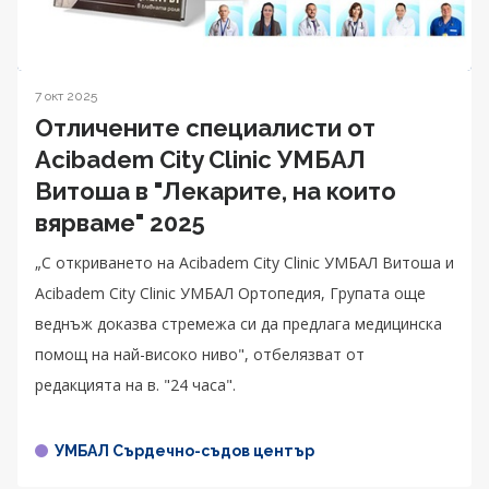
7 окт 2025
Отличените специалисти от
Acibadem City Clinic УМБАЛ
Витоша в "Лекарите, на които
вярваме" 2025
„С откриването на Acibadem City Clinic УМБАЛ Витоша и
Acibadem City Clinic УМБАЛ Ортопедия, Групата още
веднъж доказва стремежа си да предлага медицинска
помощ на най-високо ниво", отбелязват от
редакцията на в. "24 часа".
УМБАЛ Сърдечно-съдов център