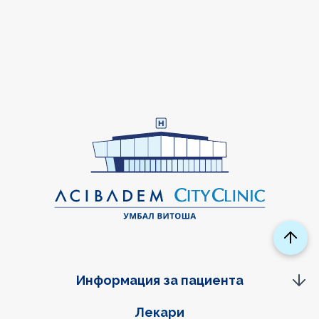
Информация за пациента
Фуутер навигация
Лекари