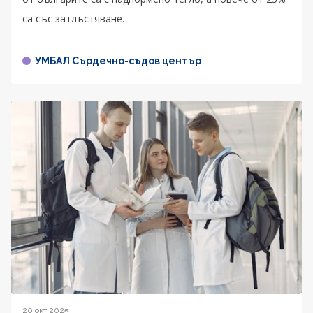
са със затлъстяване.
УМБАЛ Сърдечно-съдов център
20 окт 2025