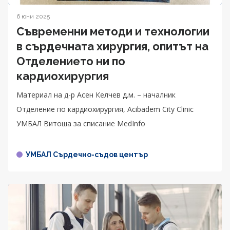
6 юни 2025
Съвременни методи и технологии
в сърдечната хирургия, опитът на
Отделението ни по
кардиохирургия
Материал на д-р Асен Келчев д.м. – началник
Отделение по кардиохирургия, Acibadem City Clinic
УМБАЛ Витоша за списание MedInfo
УМБАЛ Сърдечно-съдов център