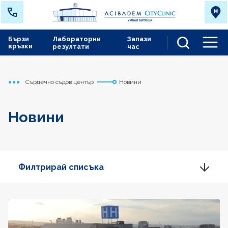
Бързи
Лабораторни
Запази
връзки
резултати
час
Men
Сърдечно съдов център
Новини
Начало
Новини
Филтрирай списъка