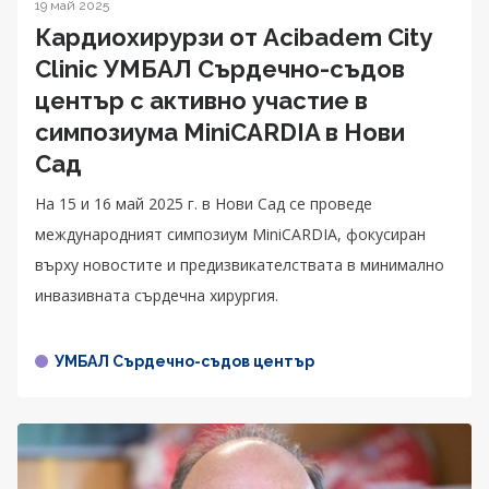
19 май 2025
Кардиохирурзи от Acibadem City
Clinic УМБАЛ Сърдечно-съдов
център с активно участие в
симпозиума MiniCARDIA в Нови
Сад
На 15 и 16 май 2025 г. в Нови Сад се проведе
международният симпозиум MiniCARDIA, фокусиран
върху новостите и предизвикателствата в минимално
инвазивната сърдечна хирургия.
УМБАЛ Сърдечно-съдов център