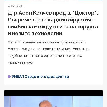
12 сеп 2025
Д-р Асен Келчев пред в. "Доктор":
Съвременната кардиохирургия –
симбиоза между опита на хирурга
и новите технологии
Cor-Knot е малък механичен инструмент, който
фиксира хирургичния конец с титаниев фиксатор
подобно на нит, като едновременно отрязва
излишната част.
УМБАЛ Сърдечно-съдов център