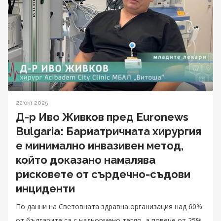
22 окт 2025
Д-р Иво Живков пред Euronews
Bulgaria: Бариатричната хирургия
е минимално инвазивен метод,
който доказано намалява
рисковете от сърдечно-съдови
инциденти
По данни на Световната здравна организация над 60%
от българите са с наднормено тегло, а повече от 25%