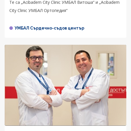
Те са „Acibadem City Clinic УМБАЛ Витоша“ и „Acibadem
City Clinic УМБАЛ Ортопедия“
УМБАЛ Сърдечно-съдов център