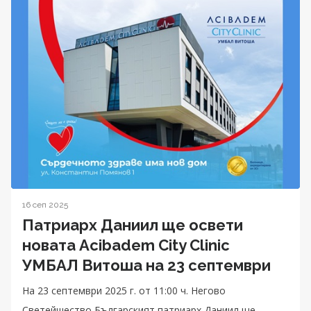
16 сеп 2025
Патриарх Даниил ще освети
новата Acibadem City Clinic
УМБАЛ Витоша на 23 септември
На 23 септември 2025 г. от 11:00 ч. Негово
Светейшество Българският патриарх Даниил ще