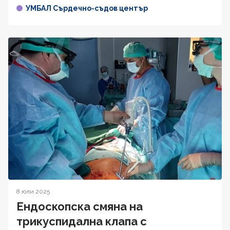
УМБАЛ Сърдечно-съдов център
8 юли 2025
Ендоскопска смяна на
трикуспидална клапа с