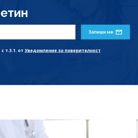
етин
Запиши ме
с т.3.1. от
Уведомление за поверителност