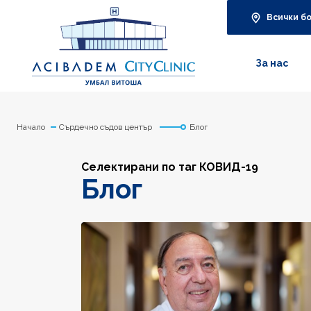
Всички б
За нас
Начало
Сърдечно съдов център
Блог
Селектирани по таг КОВИД-19
Блог