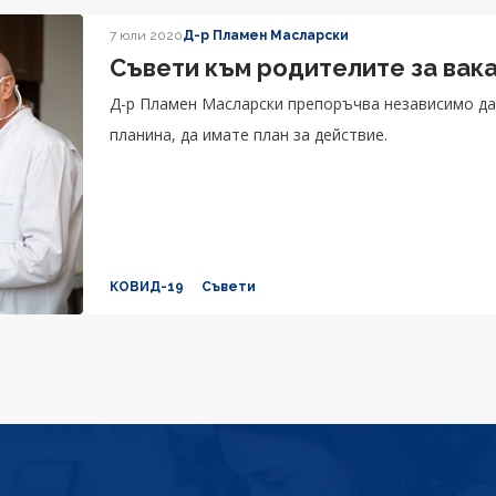
7 юли 2020
Д-р Пламен Масларски
Съвети към родителите за вака
Д-р Пламен Масларски препоръчва независимо да
планина, да имате план за действие.
КОВИД-19
Съвети