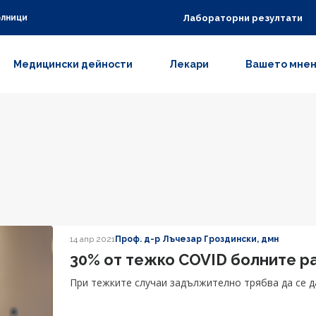
Лабораторни резултати
олници
Медицински дейности
Лекари
Вашето мне
14 апр 2021
Проф. д-р Лъчезар Гроздински, дмн
30% от тежко COVID болните р
При тежките случаи задължително трябва да се д