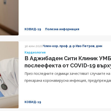
КОВИД-19
Полезна информация
30 юли 2020
Член-кор. проф. д-р Иво Петров, дмн
Кардиология
В Аджибадем Сити Клиник УМБА
послеефекта от COVID-19 върх
През последните седмици зачестяват случаите на
прекарана коронавирусна инфекция, предупрежда
КОВИД-19