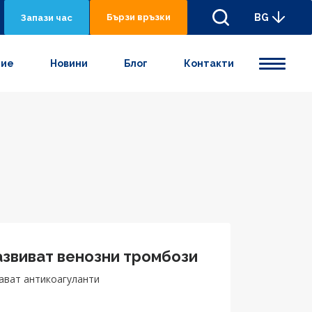
Бързи връзки
BG
Запази час
ние
Новини
Блог
Контакти
азвиват венозни тромбози
ават антикоагуланти