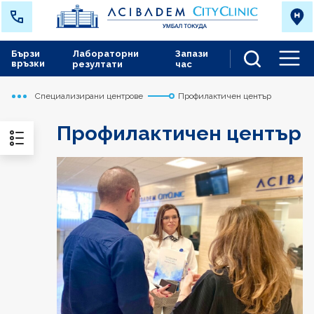
Бързи
Лабораторни
Запази
връзки
резултати
час
Men
Специализирани центрове
Профилактичен център
Начало
Токуда
Профилактичен център