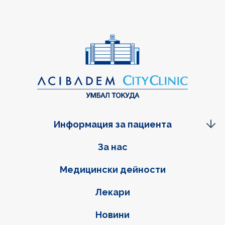
Информация за пациента
Фуутер навигация
За нас
Медицински дейности
Лекари
Новини