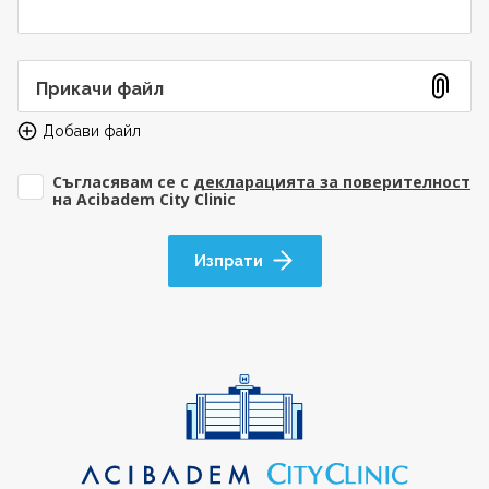
Прикачи файл
Добави файл
Съгласявам се с <a target="_blank" href='/docs/default
Съгласявам се с
декларацията за поверителност
на Acibadem City Clinic
Изпрати