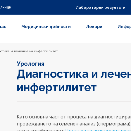
Лабораторни резултати
олници
нас
Медицински дейности
Лекари
Инфор
остика и лечение на инфертилитет
Урология
Диагностика и лече
инфертилитет
Като основна част от процеса на диагностицира
провеждането на семенен анализ (спермограма).
тясна колаборация с
Центъра за асистирана реп