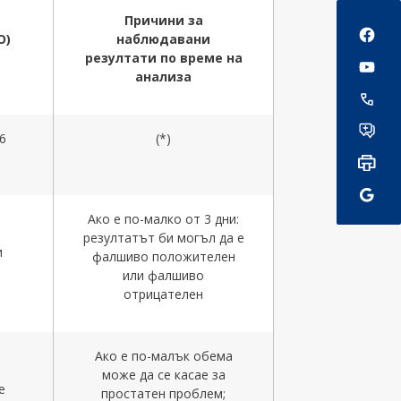
Social
Причини за
О
)
наблюдавани
резултати по време на
анализа
6
(*)
Ако е по-малко от 3 дни:
резултатът би могъл да е
и
фалшиво положителен
или фалшиво
отрицателен
Ако е по-малък обема
може да се касае за
е
простатен проблем;