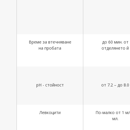
Време за втечняване
до 60 мин. от
на пробата
отделянето й
рН - стойност
от 7.2 – до 8.0
Левкоцити
По-малко от 1 мл
мл.