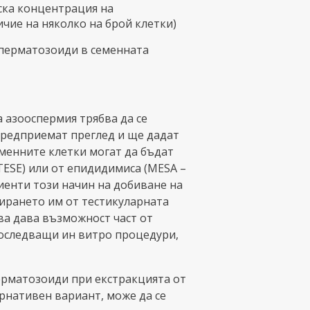
ска концентрация на
чие на няколко на брой клетки)
сперматозоиди в семенната
а азооспермия трябва да се
предприемат преглед и ще дадат
менните клетки могат да бъдат
TESE) или от епидидимиса (MESA –
циенти този начин на добиване на
лирането им от тестикуларната
ва дава възможност част от
последващи ин витро процедури,
перматозоиди при екстракцията от
ернативен вариант, може да се