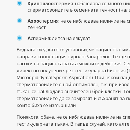
Криптозоо
спермия: наблюдава се много ни
сперматозоидите в семенната течност (нали
Азоо
спермия: не се наблюдава наличие на 
течност
А
спермия: липса на еякулат
Веднага след като се установи, че пациентът им
направи консултация с уролог/андролог. Те ще 
насоки на пациента за възможните действия. Се
директно получени чрез тестикуларна биопсия (
Microepididymal Sperm Aspiration). При някои па
сперматозоидите е най-оптимален, т.к. при изо
тъкан се наблюдава значителен брой клетки. То
сперматозоидите да се замразят и съхранят за 
които биха се извършили.
Понякога, обаче, не се наблюдава наличие на с
тестикуларната тъкан. В такъв случай, като алт