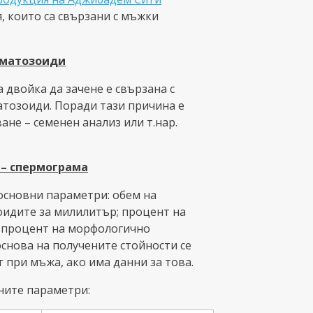
, които са свързани с мъжки
рматозоиди
 двойка да зачене е свързана с
тозоиди. Поради тази причина е
не – семенен анализ или т.нар.
 – спермограма
основни параметри: обем на
оидите за милилитър; процент на
 процент на морфологично
снова на получените стойности се
 при мъжа, ако има данни за това.
ните параметри: