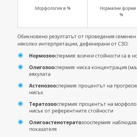
Морфология в %
Нормални форми 
%
Обикновено резултатът от проведения семенен 
няколко интерпретации, дефинирани от СЗО:
Нормозоо
спермия: всички стойности са в 
Олигозоо
спермия: ниска концентрация (ма
еякулата
Астенозоо
спермия: процентът на прогрес
нисък
Тератозоо
спермия: процентът на морфоло
нисък от референтните стойности
Олигоастенотерато
зооспермия: наблюдав
показателя