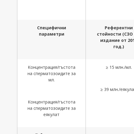
Специфични
Референтни
параметри
стойности
(
СЗО 
издание от 20
год.
)
Концентрация/гъстота
≥ 15 млн./мл.
на сперматозоидите за
мл.
≥ 39 млн./еякула
Концентрация/гъстота
на сперматозоидите за
еякулат