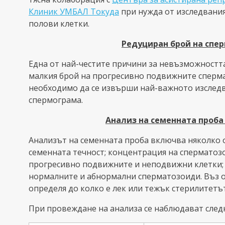
Клиник УМБАЛ Токуда
при нужда от изследвания
полови клетки.
Редуциран брой на спе
Една от най-честите причини за невъзможността
малкия брой на прогресивно подвижните сперма
необходимо да се извърши най-важното изследва
спермограма.
Анализ на семенната проба
Анализът на семенната проба включва няколко 
семенната течност; концентрация на сперматоз
прогресивно подвижните и неподвижни клетки;
нормалните и абнормални сперматозоиди. Въз о
определя до колко е лек или тежък стерилитетът
При провеждане на анализа се наблюдават след