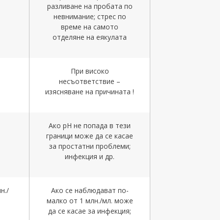
разливане на пробата по
невнимание; стрес по
време на самото
отделяне на еякулата
При високо
несъответствие –
изясняване на причината !
Ако рН не попада в тези
граници може да се касае
за простатни проблеми;
инфекция и др.
н./
Ако се наблюдават по-
малко от 1 млн./мл. може
да се касае за инфекция;