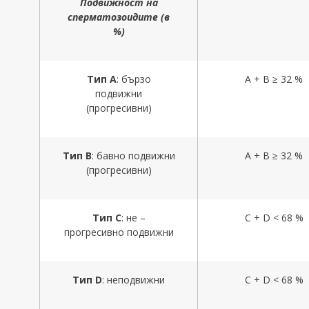
Подвижност на
сперматозоидите
(
в
%
)
Тип А
: бързо
A + B ≥ 32 %
подвижни
(прогресивни)
Тип В
: бавно подвижни
A + B ≥ 32 %
(прогресивни)
Тип С
: не –
C + D < 68 %
прогресивно подвижни
Тип
D
: неподвижни
C + D < 68 %