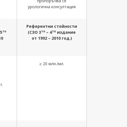
пропоръчва се
урологична консултация
Референтни стойности
то
то
то
5
(СЗО 3
– 4
издание
10
от 1992 – 2010 год.)
≥ 20 млн./мл.
т.