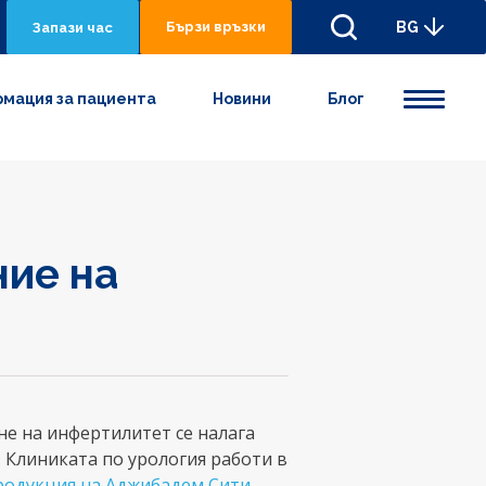
Бързи връзки
BG
Запази час
мация за пациента
Новини
Блог
ние на
не на инфертилитет се налага
 Клиниката по урология работи в
родукция на
Аджибадем Сити