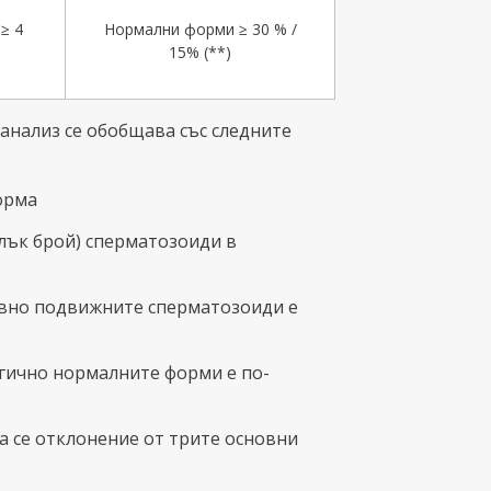
≥ 4
Нормални форми ≥ 30 % /
15% (**)
анализ се обобщава със следните
норма
лък брой) сперматозоиди в
ивно подвижните сперматозоиди е
гично нормалните форми е по-
а се отклонение от трите основни