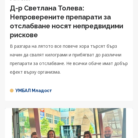
Д-р Светлана Толева:
Непроверените препарати за
отслабване носят непредвидими
рискове
В разгара на лятото все повече хора търсят бърз
начин да свалят килограми и прибягват до различни
препарати за отслабване. Не всички обаче имат добър
ефект върху организма.
УМБАЛ Младост