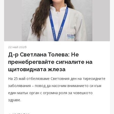
22 май 2026
Д-р Светлана Толева: Не
пренебрегвайте сигналите на
щитовидната жлеза
На 25 май отбелязваме Световния ден на тиреоидните
заболявания – повод да насочим вниманието си към
един малък орган с огромна роля за човешкото
здраве.