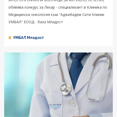
обявява конкурс за Лекар - специализант в Клиника по
Медицинска онкология към "Аджибадем Сити Клиник
УМБАЛ" ЕООД - база Младост
УМБАЛ Младост