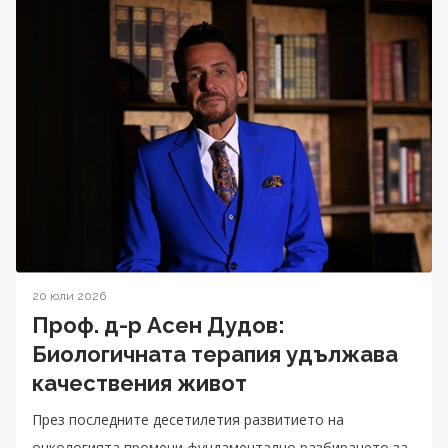
20 юли 2026
Проф. д-р Асен Дудов:
Биологичната терапия удължава
качествения живот
През последните десетилетия развитието на
онкологията промени фундаментално разбирането за