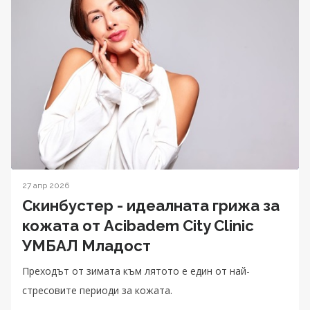
27 апр 2026
Скинбустер - идеалната грижа за
кожата от Acibadem City Clinic
УМБАЛ Младост
Преходът от зимата към лятото е един от най-
стресовите периоди за кожата.