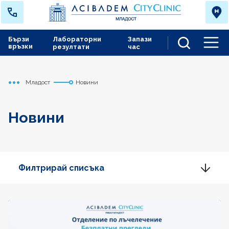
Бързи
Лабораторни
Запази
връзки
резултати
час
Men
Младост
Новини
Начало
Новини
Филтрирай списъка