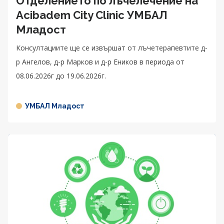
Отделението по лъчелечение на
Acibadem City Clinic УМБАЛ
Младост
Консултациите ще се извършат от лъчетерапевтите д-
р Ангелов, д-р Марков и д-р Еников в периода от
08.06.2026г до 19.06.2026г.
УМБАЛ Младост