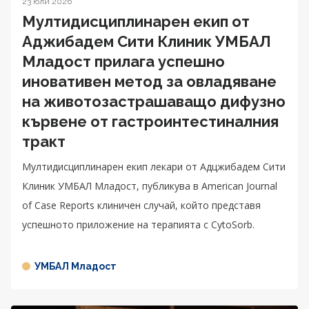
23 юли 2026
Мултидисциплинарен екип от
Аджибадем Сити Клиник УМБАЛ
Младост прилага успешно
иновативен метод за овладяване
на животозастрашаващо дифузно
кървене от гастроинтестиналния
тракт
Мултидисциплинарен екип лекари от Адцжибадем Сити
Клиник УМБАЛ Младост, публикува в American Journal
of Case Reports клиничен случай, който представя
успешното приложение на терапията с CytoSorb.
УМБАЛ Младост