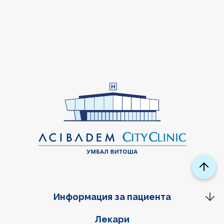
Информация за пациента
Фуутер навигация
Лекари