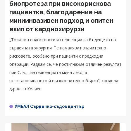
биопротеза при високорискова
пациентка, благодарение на
миниинвазивен подход и опитен
екип от кардиохирурзи
„Този тип ендоскопски интервенции са бъдещето на
сърдечната хирургия. Те намаляват значително
рисковете, особено при пациенти с предходни
операции. Радвам се, че постигнахме отличен резултат
при С. Б. – интервенцията мина леко, а
възстановяването ѝ е изключително бързо“, споделя
д-р Асен Келчев.
УМБАЛ Сърдечно-съдов център