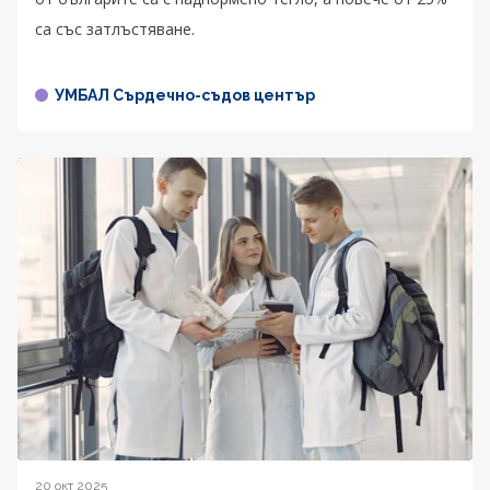
са със затлъстяване.
УМБАЛ Сърдечно-съдов център
20 окт 2025