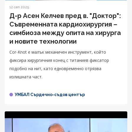
12 сеп 2025
Д-р Асен Келчев пред в. "Доктор":
Съвременната кардиохирургия –
симбиоза между опита на хирурга
и новите технологии
Cor-Knot е малък механичен инструмент, който
фиксира хирургичния конец с титаниев фиксатор
подобно на нит, като едновременно отрязва
излишната част.
УМБАЛ Сърдечно-съдов център