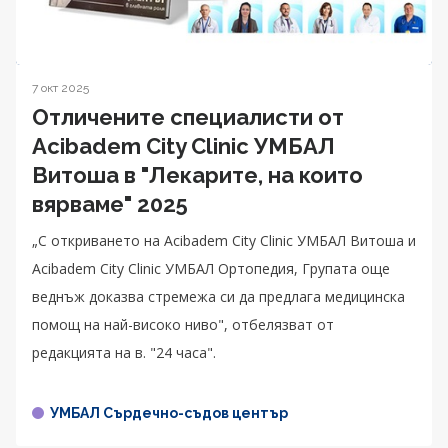
7 окт 2025
Отличените специалисти от
Acibadem City Clinic УМБАЛ
Витоша в "Лекарите, на които
вярваме" 2025
„С откриването на Acibadem City Clinic УМБАЛ Витоша и
Acibadem City Clinic УМБАЛ Ортопедия, Групата още
веднъж доказва стремежа си да предлага медицинска
помощ на най-високо ниво", отбелязват от
редакцията на в. "24 часа".
УМБАЛ Сърдечно-съдов център