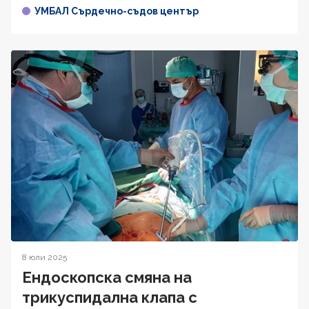
УМБАЛ Сърдечно-съдов център
8 юли 2025
Ендоскопска смяна на
трикуспидална клапа с