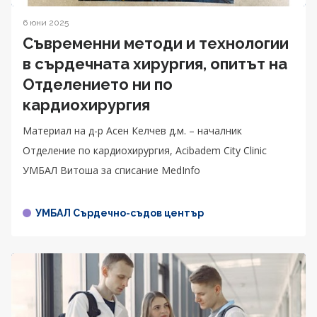
6 юни 2025
Съвременни методи и технологии
в сърдечната хирургия, опитът на
Отделението ни по
кардиохирургия
Материал на д-р Асен Келчев д.м. – началник
Отделение по кардиохирургия, Acibadem City Clinic
УМБАЛ Витоша за списание MedInfo
УМБАЛ Сърдечно-съдов център