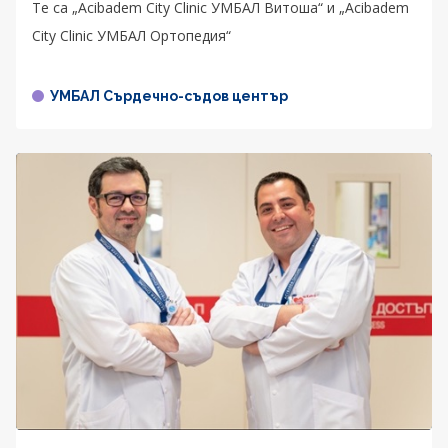
Те са „Acibadem City Clinic УМБАЛ Витоша“ и „Acibadem
City Clinic УМБАЛ Ортопедия“
УМБАЛ Сърдечно-съдов център