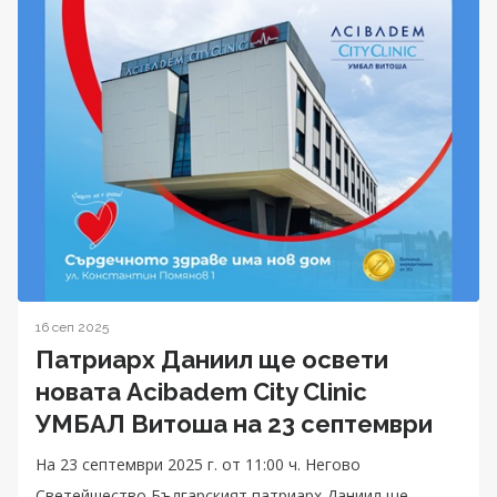
16 сеп 2025
Патриарх Даниил ще освети
новата Acibadem City Clinic
УМБАЛ Витоша на 23 септември
На 23 септември 2025 г. от 11:00 ч. Негово
Светейшество Българският патриарх Даниил ще