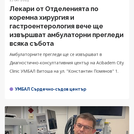
27 окт 2025
Лекари от Отделенията по
коремна хирургия и
гастроентерология вече ще
извършват амбулаторни прегледи
всяка събота
Амбулаторните прегледи ще се извършват в
Диагностично-консултативния център на Acibadem City
Clinic УМБАЛ Витоша на ул. "Константин Помянов" 1.
УМБАЛ Сърдечно-съдов център