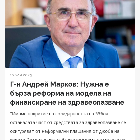
16 май 2025
Г-н Андрей Марков: Нужна е
бърза реформа на модела на
финансиране на здравеопазване
"Имаме покритие на солидарността на 55% и
останалата част от средствата за здравеопазване се
осигуряват от неформални плащания от джоба на
хората. Затова е нужна бърза реформа на модела на