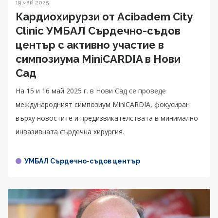
19 май 2025
Кардиохирурзи от Acibadem City
Clinic УМБАЛ Сърдечно-съдов
център с активно участие в
симпозиума MiniCARDIA в Нови
Сад
На 15 и 16 май 2025 г. в Нови Сад се проведе
международният симпозиум MiniCARDIA, фокусиран
върху новостите и предизвикателствата в минимално
инвазивната сърдечна хирургия.
УМБАЛ Сърдечно-съдов център