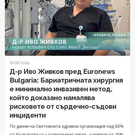
22 окт 2025
Д-р Иво Живков пред Euronews
Bulgaria: Бариатричната хирургия
е минимално инвазивен метод,
който доказано намалява
рисковете от сърдечно-съдови
инциденти
По данни на Световната здравна организация над 60%
от българите са с наднормено тегло, а повече от 25%