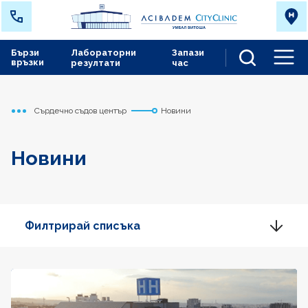
Бързи
Лабораторни
Запази
връзки
резултати
час
Men
Сърдечно съдов център
Новини
Начало
Новини
Филтрирай списъка