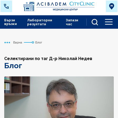
Бързи
Лабораторни
Запази
връзки
резултати
час
Men
Варна
Блог
Начало
Селектирани по таг Д-р Николай Недев
Блог