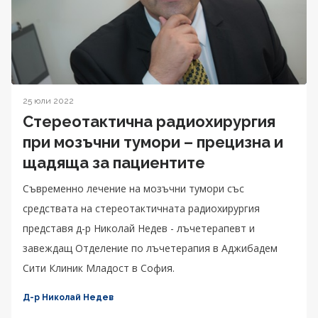
25 юли 2022
Стереотактична радиохирургия
при мозъчни тумори – прецизна и
щадяща за пациентите
Съвременно лечение на мозъчни тумори със
средствата на стереотактичната радиохирургия
представя д-р Николай Недев - лъчетерапевт и
завеждащ Отделение по лъчетерапия в Аджибадем
Сити Клиник Младост в София.
Д-р Николай Недев