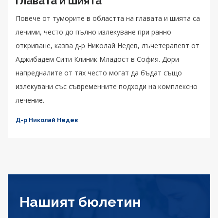
главата и шията
Повече от туморите в областта на главата и шията са
лечими, често до пълно излекуване при ранно
откриване, казва д-р Николай Недев, лъчетерапевт от
Аджибадем Сити Клиник Младост в София. Дори
напредналите от тях често могат да бъдат също
излекувани със съвременните подходи на комплексно
лечение.
Д-р Николай Недев
Нашият бюлетин