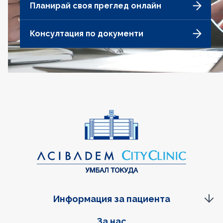
Планирай своя преглед онлайн
Консултация по документи
Информация за пациента
Фуутер навигация
За нас