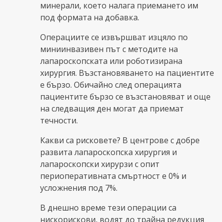
минерали, което налага приемането им
под формата на добавка.
Операциите се извършват изцяло по
миниинвазивен път с методите на
лапароскопската или роботизирана
хирургия. Възстановяването на пациентите
е бързо. Обичайно след операцията
пациентите бързо се възстановяват и още
на следващия ден могат да приемат
течности.
Какви са рисковете? В центрове с добре
развита лапароскопска хирургия и
лапароскопски хирурзи с опит
периоперативната смъртност е 0% и
усложнения под 7%.
В днешно време тези операции са
нискорискови, водят до трайна редукция