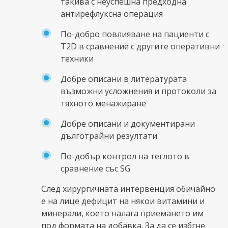
такива с неуспешна предходна
антирефлуксна операция
По-добро повлияване на пациенти с
T2D в сравнение с другите оперативни
техники
Добре описани в литературата
възможни усложнения и протоколи за
тяхното менажиране
Добре описани и документирани
дълготрайни резултати
По-добър контрол на теглото в
сравнение със SG
След хирургичната интервенция обичайно
е на лице дефицит на някои витамини и
минерали, което налага приемането им
под формата на добавка. За да се избгне