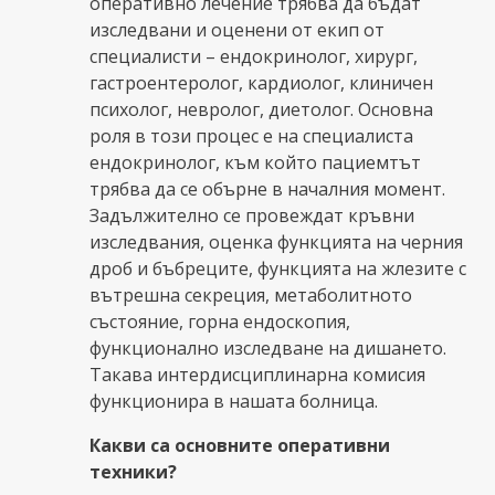
оперативно лечение трябва да бъдат
изследвани и оценени от екип от
специалисти – ендокринолог, хирург,
гастроентеролог, кардиолог, клиничен
психолог, невролог, диетолог. Основна
роля в този процес е на специалиста
ендокринолог, към който пациемтът
трябва да се обърне в началния момент.
Задължително се провеждат кръвни
изследвания, оценка функцията на черния
дроб и бъбреците, функцията на жлезите с
вътрешна секреция, метаболитното
състояние, горна ендоскопия,
функционално изследване на дишането.
Такава интердисциплинарна комисия
функционира в нашата болница.
Какви са основните оперативни
техники?