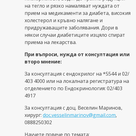
на тегло и рязко намаляват нуждата от
прием на медикаменти за диабета, високия
холестерол и кръвно налягане и
придружаващите заболявания. Дори в
някои случаи диабетиците изцяло спират
приема на лекарства.
При въпроси, нужда от консултация или
второ мнение:
За консултация с ендокрилог на *5544 и 02/
403 4000 или на локалната регистратура на
отделението по Ендокринология: 02/403
4917
За консултация с доц. Веселин Маринов,
хирург:
doc.vesselinmarinov@gmail.com
,
0888250302
Научете повече по темата: