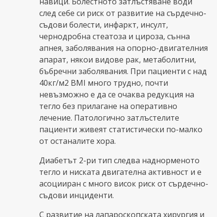
навици. Болестното затлъстяване води
след себе си риск от развитие на сърдечно-
съдови болести, инфаркт, инсулт,
чернодробна стеатоза и цироза, сънна
апнея, заболявания на опорно-двигателния
апарат, някои видове рак, метаболитни,
бъбречни заболявания. При пациенти с над
40кг/м2 BMI много трудно, почти
невъзможно е да се очаква редукция на
тегло без прилагане на оперативно
лечение. Патологично затлъстелите
пациенти живеят статистически по-малко
от останалите хора.
Диабетът 2-ри тип следва наднорменото
тегло и ниската двигателна активност и е
асоцииран с много висок риск от сърдечно-
съдови инциденти.
С развитие на лапароскопската хирургия и