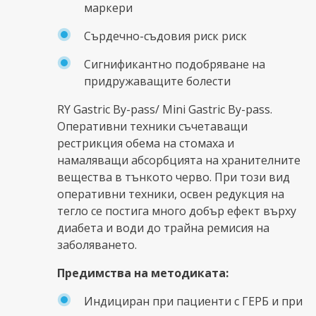
маркери
Сърдечно-съдовия риск риск
Сигнификантно подобряване на
придружаващите болести
RY Gastric By-pass/ Mini Gastric By-pass.
Оперативни техники съчетаващи
рестрикция обема на стомаха и
намаляващи абсорбцията на хранителните
вещества в тънкото черво. При този вид
оперативни техники, освен редукция на
тегло се постига много добър ефект върху
диабета и води до трайна ремисия на
заболяването.
Предимства на методиката:
Индициран при пациенти с ГЕРБ и при