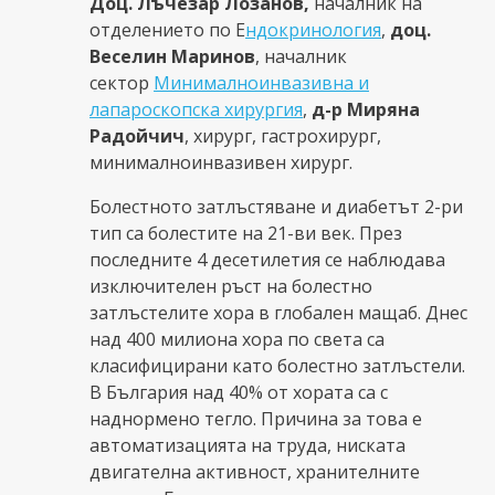
Доц. Лъчезар Лозанов,
началник на
отделението по Е
ндокринология
,
доц.
Веселин Маринов
, началник
сектор
Минималноинвазивна и
лапароскопска хирургия
,
д-р Миряна
Радойчич
, хирург, гастрохирург,
минималноинвазивен хирург.
Болестното затлъстяване и диабетът 2-ри
тип са болестите на 21-ви век. През
последните 4 десетилетия се наблюдава
изключителен ръст на болестно
затлъстелите хора в глобален мащаб. Днес
над 400 милиона хора по света са
класифицирани като болестно затлъстели.
В България над 40% от хората са с
наднормено тегло. Причина за това е
автоматизацията на труда, ниската
двигателна активност, хранителните