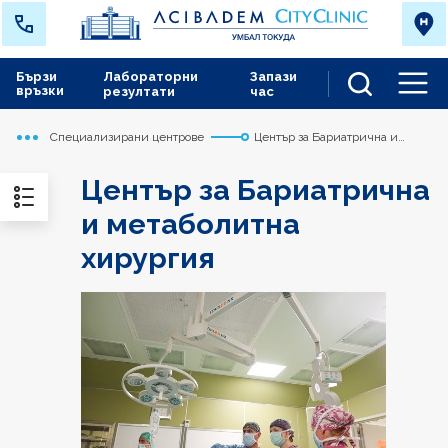
Бързи
Лабораторни
Запази
връзки
резултати
час
Men
Специализирани центрове
Център за Бариатрична и
Начало
Токуда
метаболитна хирургия
Център за Бариатрична
и метаболитна
хирургия