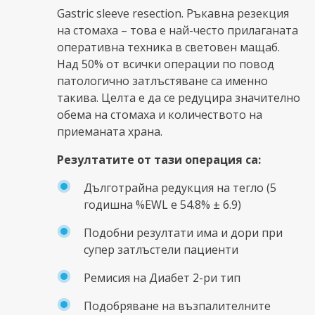
Gastric sleeve resection. Ръкавна резекция
на стомаха – това е най-често прилаганата
оперативна техника в световен мащаб.
Над 50% от всички операции по повод
патологично затлъстяване са именно
такива. Целта е да се редуцира значително
обема на стомаха и количеството на
приеманата храна.
Резултатите от тази операция са:
Дълготрайна редукция на тегло (5
годишна %EWL е 54.8% ± 6.9)
Подобни резултати има и дори при
супер затлъстели пациенти
Ремисия на Диабет 2-ри тип
Подобряване на възпалителните