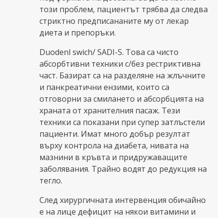
този проблем, пациентът трябва да следва
стриктно предписананите му от лекар
диета и препоръки.
Duodenl swich/ SADI-S. Това са чисто
абсорбтивни техники с/без рестриктивна
част. Базират са на разделяне на жлъчните
и панкреатични ензими, които са
отговорни за смилането и абсорбцията на
храната от хранителния пасаж. Тези
техники са показани при супер затлъстели
пациенти. Имат много добър резултат
върху контрола на диабета, нивата на
мазнини в кръвта и придружаващите
заболявания. Трайно водят до редукция на
тегло.
След хирургичната интервенция обичайно
е на лице дефицит на някои витамини и