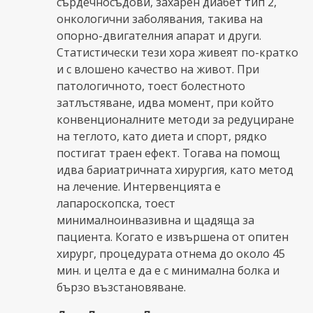
сърдечносъдови, захарен диабет тип 2,
онкологични заболявания, такива на
опорно-двигателния апарат и други.
Статистически тези хора живеят по-кратко
и с влошено качество на живот. При
патологичното, тоест болестното
затлъстяване, идва момент, при който
конвенционалните методи за редуциране
на теглото, като диета и спорт, рядко
постигат траен ефект. Тогава на помощ
идва бариатричната хирургия, като метод
на лечение. Интервенцията е
лапароскопска, тоест
минималноинвазивна и щадяща за
пациента. Когато е извършена от опитен
хирург, процедурата отнема до около 45
мин. и целта е да е с минимална болка и
бързо възстановяване.