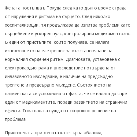
Жената постъпва в Токуда след като дълго време страда
от нарушения в ритъма на сърцето. След няколко
хоспитализиции, тя продължава да изпитва проблеми като
сърцебиене и ускорен пулс, контролирани медикаментозно.
В един от пристъпите, които получава, се налага
използването на елетрошок за възстановяване на
нормалния сърдечен ритъм. Диагнозата, установена с
електрокардиограма и впоследствие потвърдена от
инвазивното изследване, е наличие на предсърдно
трептене и предсърдно мъждене. Състоянието на
пациентката се усложнява от факта, че се налага да спре
един от медикаментите, поради развитието на странични
ефекти. Това налага нужда от скорошно решение на
проблема.
Приложената при жената катетърна аблация,