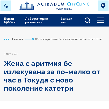
Бързи
Лабораторни
Запази
връзки
резултати
час
Men
Новини
Жена с аритмия бе излекувана за по-малко от час
Начало
Токуда
в Токуда с ново поколение катетри
9 дек 2013
Жена с аритмия бе
излекувана за по-малко от
час в Токуда с ново
поколение катетри