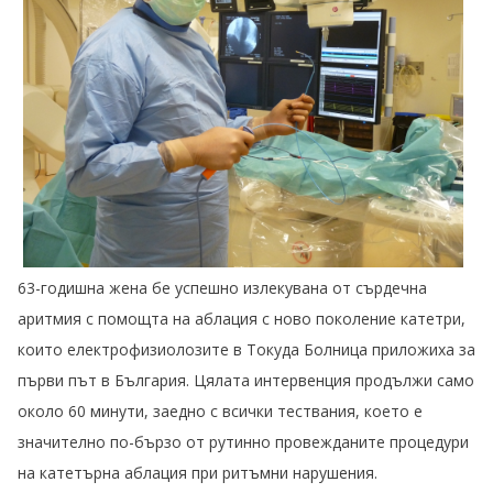
63-годишна жена бе успешно излекувана от сърдечна
аритмия с помощта на аблация с ново поколение катетри,
които електрофизиолозите в Токуда Болница приложиха за
първи път в България. Цялата интервенция продължи само
около 60 минути, заедно с всички тествания, което е
значително по-бързо от рутинно провежданите процедури
на катетърна аблация при ритъмни нарушения.