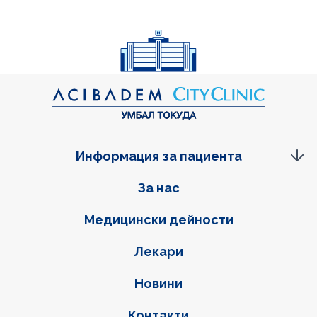
Информация за пациента
Фуутер навигация
За нас
Медицински дейности
Лекари
Новини
Контакти