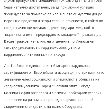
случай пропуснахме специалния ток само два пъти и това
беше напълно достатъчно, за да приключим успешно
процедурата за по-малко от час. Жената се чувства добре.
Вероятно предстои и втори етап на лечението, в който по
сходен начин ще лекуваме другия вид аритмия, който
пациентката има – предсърдното мъждене.” – разказа д-р
Васил Трайков, началник на отделение по Инвазивна
електрофизиология и кардиостимулация към
Кардиологичната клиника на Токуда.
Д-р Трайков е единственият български кардиолог,
сертифициран от Европейската асоциация по аритмии като
инвазивен електрофизиолог и специалист в областта на
кардиостимулацията. Наред с неговия опит, Токуда
Болница София разполага и с всички необходими условия
за лечение на ритъмни и проводни нарушения по най-
съвременни стандарти с напълно оборудвана