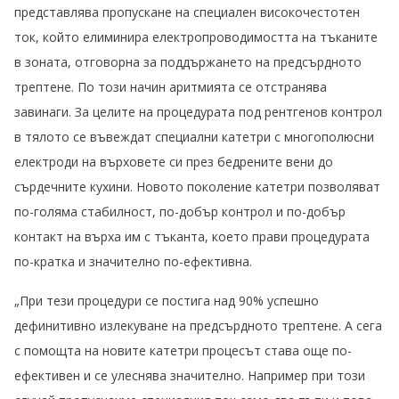
представлява пропускане на специален високочестотен
ток, който елиминира електропроводимостта на тъканите
в зоната, отговорна за поддържането на предсърдното
трептене. По този начин аритмията се отстранява
завинаги. За целите на процедурата под рентгенов контрол
в тялото се въвеждат специални катетри с многополюсни
електроди на върховете си през бедрените вени до
сърдечните кухини. Новото поколение катетри позволяват
по-голяма стабилност, по-добър контрол и по-добър
контакт на върха им с тъканта, което прави процедурата
по-кратка и значително по-ефективна.
„При тези процедури се постига над 90% успешно
дефинитивно излекуване на предсърдното трептене. А сега
с помощта на новите катетри процесът става още по-
ефективен и се улеснява значително. Например при този