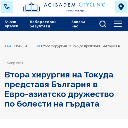
Бързи
Лабораторни
Запази
връзки
резултати
час
Men
Новини
Втора хирургия на Токуда представя България в
Начало
Токуда
Евро-азиатско дружество по болести на гърдата
26 апр 2011
Втора хирургия на Токуда
представя България в
Евро-азиатско дружество
по болести на гърдата