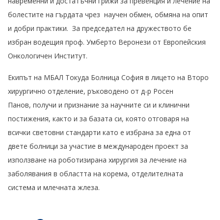
навременни и достатъчни грижи за превенция и лечение на
болестите на гърдата чрез научен обмен, обмяна на опит
и добри практики. За председател на дружеството бе
избран водещия проф. Умберто Веронези от Европейския
Онкологичен Институт.
Екипът на МБАЛ Токуда Болница София в лицето на Второ
хирургично отделение, ръководено от д-р Росен
Панов, получи и признание за научните си и клинични
постижения, както и за базата си, която отговаря на
всички световни стандарти като е избрана за една от
двете болници за участие в международен проект за
използване на роботизирана хирургия за лечение на
заболявания в областта на корема, отделителната
система и млечната жлеза.