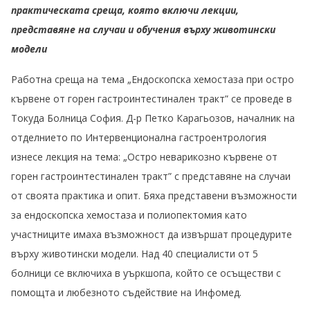
практическата среща, която включи лекции,
представяне на случаи и обучения върху животински
модели
Работна среща на тема „Ендоскопска хемостаза при остро
кървене от горен гастроинтестинален тракт” се проведе в
Токуда Болница София. Д-р Петко Карагьозов, началник на
отделнието по Интервенционална гастроентрология
изнесе лекция на тема: „Остро неварикозно кървене от
горен гастроинтестинален тракт” с представяне на случаи
от своята практика и опит. Бяха представени възможности
за ендоскопска хемостаза и полиопектомия като
участниците имаха възможност да извършат процедурите
върху животински модели. Над 40 специалисти от 5
болници се включиха в уъркшопа, който се осъществи с
помощта и любезното съдействие на Инфомед.