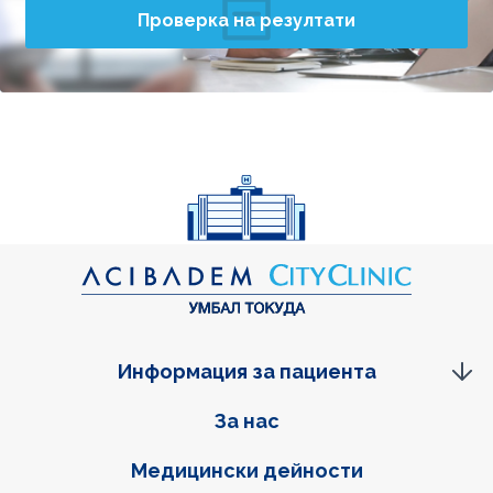
Проверка на резултати
Информация за пациента
Фуутер навигация
За нас
Медицински дейности