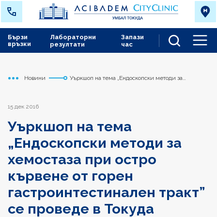
Бързи
Лабораторни
Запази
връзки
резултати
час
Men
Новини
Уъркшоп на тема „Ендоскопски методи за
Начало
Токуда
хемостаза при остро кървене от горен
гастроинтестинален тракт” се проведе в Токуда
Болница София
15 дек 2016
Уъркшоп на тема
„Ендоскопски методи за
хемостаза при остро
кървене от горен
гастроинтестинален тракт”
се проведе в Токуда