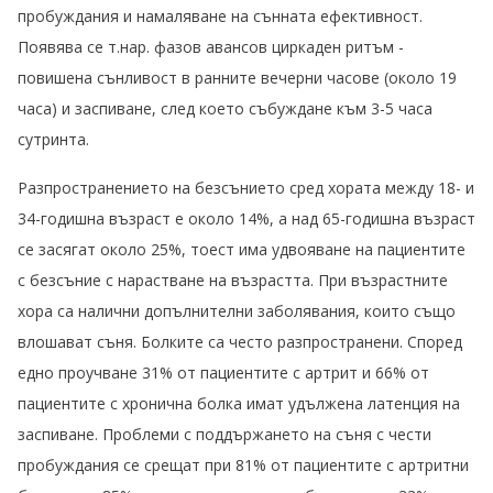
пробуждания и намаляване на сънната ефективност.
Появява се т.нар. фазов авансов циркаден ритъм -
повишена сънливост в ранните вечерни часове (около 19
часа) и заспиване, след което събуждане към 3-5 часа
сутринта.
Разпространението на безсънието сред хората между 18- и
34-годишна възраст е около 14%, а над 65-годишна възраст
се засягат около 25%, тоест има удвояване на пациентите
с безсъние с нарастване на възрастта. При възрастните
хора са налични допълнителни заболявания, които също
влошават съня. Болките са често разпространени. Според
едно проучване 31% от пациентите с артрит и 66% от
пациентите с хронична болка имат удължена латенция на
заспиване. Проблеми с поддържането на съня с чести
пробуждания се срещат при 81% от пациентите с артритни