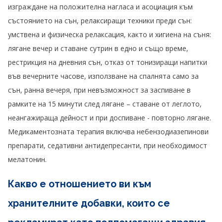
изграждане на положителна нагласа и асоциация към
състоянието на сън, релаксиращи техники преди сън:
умствена и физическа релаксация, както и хигиена на съня:
лягане вечер и ставане сутрин в едно и също време,
рестрикция на дневния сън, отказ от тонизиращи напитки
във вечерните часове, използване на спалнята само за
сън, ранна вечеря, при невъзможност за заспиване в
рамките на 15 минути след лягане – ставане от леглото,
неангажираща дейност и при доспиване - повторно лягане.
Медикаментозната терапия включва небензодиазепинови
препарати, седативни антидепресанти, при необходимост
мелатонин.
Какво е отношението ви към
хранителните добавки, които се