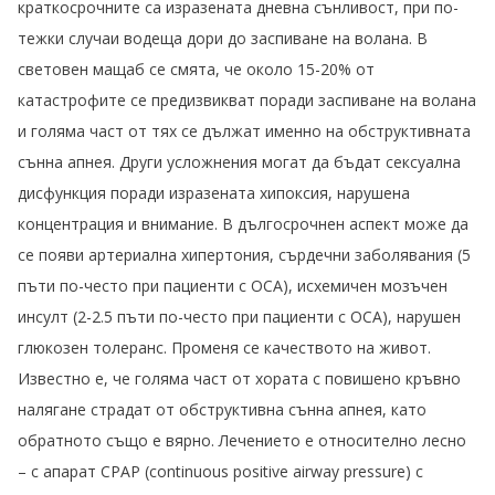
краткосрочните са изразената дневна сънливост, при по-
тежки случаи водеща дори до заспиване на волана. В
световен мащаб се смята, че около 15-20% от
катастрофите се предизвикват поради заспиване на волана
и голяма част от тях се дължат именно на обструктивната
сънна апнея. Други усложнения могат да бъдат сексуална
дисфункция поради изразената хипоксия, нарушена
концентрация и внимание. В дългосрочнен аспект може да
се появи артериална хипертония, сърдечни заболявания (5
пъти по-често при пациенти с ОСА), исхемичен мозъчен
инсулт (2-2.5 пъти по-често при пациенти с ОСА), нарушен
глюкозен толеранс. Променя се качеството на живот.
Известно е, че голяма част от хората с повишено кръвно
налягане страдат от обструктивна сънна апнея, като
обратното също е вярно. Лечението е относително лесно
– с апарат СРАР (continuous positive airway pressure) с