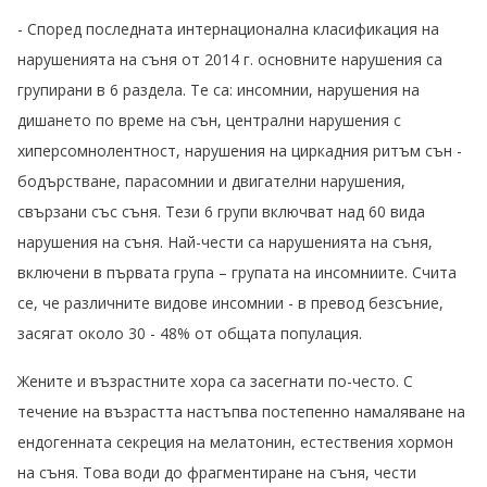
- Според последната интернационална класификация на
нарушенията на съня от 2014 г. основните нарушения са
групирани в 6 раздела. Те са: инсомнии, нарушения на
дишането по време на сън, централни нарушения с
хиперсомнолентност, нарушения на циркадния ритъм сън -
бодърстване, парасомнии и двигателни нарушения,
свързани със съня. Тези 6 групи включват над 60 вида
нарушения на съня. Най-чести са нарушенията на съня,
включени в първата група – групата на инсомниите. Счита
се, че различните видове инсомнии - в превод безсъние,
засягат около 30 - 48% от общата популация.
Жените и възрастните хора са засегнати по-често. С
течение на възрастта настъпва постепенно намаляване на
ендогенната секреция на мелатонин, естествения хормон
на съня. Това води до фрагментиране на съня, чести