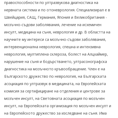
правоспособности по ултразвукова диагностика на
нервната система и по отоневрология. Специализирал е в
Швейцария, САЩ, Германия, Япония и Великобритания -
мозъчно-съдови заболявания, лечение на исхемичен
инсулт, медицина на съня, неврология и др. В областта на
научните му интереси са мозъчно-съдови заболявания,
интервенционална неврология, спешна и интензивна
неврология, мултиплена склероза, болест на Алцхаймер,
нарушение на съня и бодърстването, ултрасонографска
диагностика на мозъчното кръвообращение. Член е на
Българското дружество по неврология, на Българската
асоциация по ултразвук в медицината, на Европейската
комисия за сертифициране на отделения и центрове за
мозъчен инсулт, на Световната асоциация по мозъчен
инсулт, на Европейската организация по мозъчен инсулт и
на Европейското дружество за изследване на съня. Има