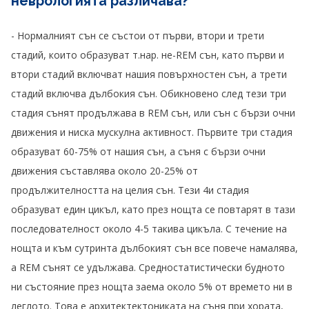
неврологията различава?
- Нормалният сън се състои от първи, втори и трети
стадий, които образуват т.нар. не-REM сън, като първи и
втори стадий включват нашия повърхностен сън, а трети
стадий включва дълбокия сън. Обикновено след тези три
стадия сънят продължава в REM сън, или сън с бързи очни
движения и ниска мускулна активност. Първите три стадия
образуват 60-75% от нашия сън, а съня с бързи очни
движения съставлява около 20-25% от
продължителността на целия сън. Тези 4и стадия
образуват един цикъл, като през нощта се повтарят в тази
последователност около 4-5 такива цикъла. С течение на
нощта и към сутринта дълбокият сън все повече намалява,
а REM сънят се удължава. Средностатистически будното
ни състояние през нощта заема около 5% от времето ни в
леглото. Това е архитектектониката на съня при хората,