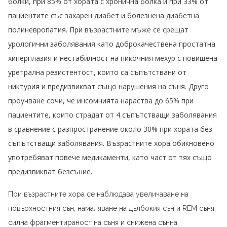
болки, при 85% от хората с хронична болка и при 33% от
пациентите със захарен диабет и болезнена диабетна
полиневропатия. При възрастните мъже се срещат
урологични заболявания като доброкачествена простатна
хиперплазия и нестабилност на пикочния мехур с повишена
уретрална резистентост, които са съпътствани от
никтурия и предизвикват също нарушения на съня. Друго
проучване сочи, че инсомнията нараства до 65% при
пациентите, които страдат от 4 съпътстващи заболявания
в сравнение с разпространение около 30% при хората без
съпътстващи заболявания. Възрастните хора обикновено
употребяват повече медикаменти, като част от тях също
предизвикват безсъние.
При възрастните хора се наблюдава увеличаване на
повърхностния сън, намаляване на дълбокия сън и REM съня,
силна фрагментираност на съня и снижена сънна