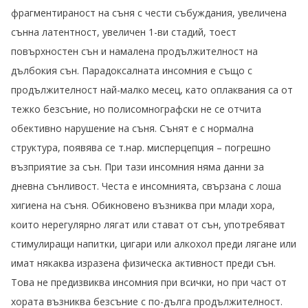
фрагментираност на съня с чести събуждания, увеличена
сънна латентност, увеличен 1-ви стадий, тоест
повърхностен сън и намалена продължителност на
дълбокия сън. Парадоксалната инсомния е също с
продължителност най-малко месец, като оплаквания са от
тежко безсъние, но полисомнографски не се отчита
обективно нарушение на съня. Сънят е с нормална
структура, появява се т.нар. мисперцепция – погрешно
възприятие за сън. При тази инсомния няма данни за
дневна сънливост. Честа е инсомнията, свързана с лоша
хигиена на съня. Обикновено възниква при млади хора,
които нерегулярно лягат или стават от сън, употребяват
стимулиращи напитки, цигари или алкохол преди лягане или
имат някаква изразена физическа активност преди сън.
Това не предизвиква инсомния при всички, но при част от
хората възниква безсъние с по-дълга продължителност.