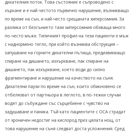
дихателния поток. Това състояние е съпроводено с
хъркане и е най-честото първично нарушение, възникващо
по време на сън, и най-често срещаната хиперсомния. За
разлика от безсънието тази хиперсомния обхваща много
по-често мъже. Типичният профил на тези пациенти е мъж
с наднормено тегло, при който възниква обструкция –
запушване на горните дихателни пътища, предизвикващо
спиране на дишането, изхъркване, пак спиране на
дишането, пак изхъркване, което води до силно
фрагментиране и нарушение на качеството на съня.
Дихателни паузи по време на сън, които обикновено се
отбелязват от партньора в леглото, в по-тежки случаи
водят до събуждане със сърцебиене с чувство на
задушаване и паника. Тъй като пациентите с ОСА страдат
от хроничен недостиг на кислород през цялата нощ, от
това нарушение на съня следват доста усложнения. Сред