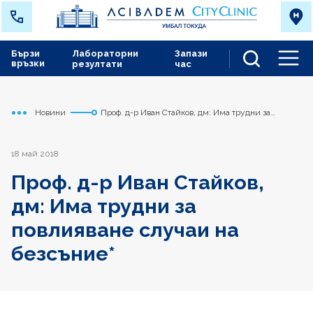
Бързи
Лабораторни
Запази
връзки
резултати
час
Men
Новини
Проф. д-р Иван Стайков, дм: Има трудни за
Начало
Токуда
повлияване случаи на безсъние*
18 май 2018
Проф. д-р Иван Стайков,
дм: Има трудни за
повлияване случаи на
безсъние*