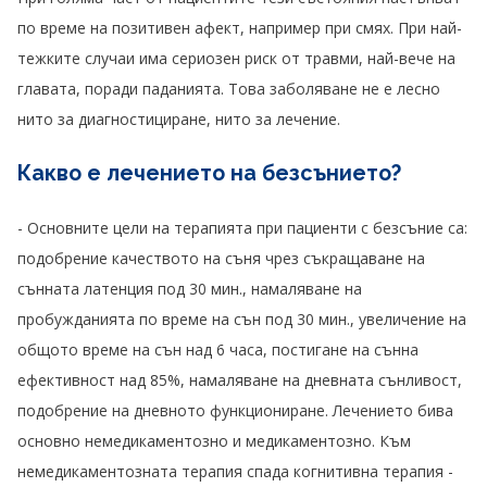
по време на позитивен афект, например при смях. При най-
тежките случаи има сериозен риск от травми, най-вече на
главата, поради паданията. Това заболяване не е лесно
нито за диагностициране, нито за лечение.
Какво е лечението на безсънието?
- Основните цели на терапията при пациенти с безсъние са:
подобрение качеството на съня чрез съкращаване на
сънната латенция под 30 мин., намаляване на
пробужданията по време на сън под 30 мин., увеличение на
общото време на сън над 6 часа, постигане на сънна
ефективност над 85%, намаляване на дневната сънливост,
подобрение на дневното функциониране. Лечението бива
основно немедикаментозно и медикаментозно. Към
немедикаментозната терапия спада когнитивна терапия -