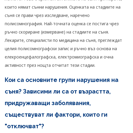
които нямат сънни нарушения. Оценката на стадиите на
съня се прави чрез изследване, наречено
полисомнография. Най-точната оценка се постига чрез
ръчно скориране (измерване) на стадиите на съня.
Лекарите, специалисти по медицина на съня, преглеждат
целия полисомнографски запис и ръчно въз основа на
елекроенцефалографска, електромиографска и очна
активност през нощта отчитат тези стадии.
Кои са основните групи нарушения на
съня? Зависими ли са от възрастта,
придружаващи заболявания,
съществуват ли фактори, които ги
"отключват"?