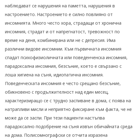
наблюдават се нарушения на паметта, нарушения в
настроението. Настроението е силно повлияно от
инсомнията. Много често хора, страдащи от хронична
инсомния, страдат и от напрегнатост, тревожност по
време на деня, комбинирана или не с депресия. Има
различни видове инсомнии. Към първичната инсомния
спадат психофизиоличната или поведенченска инсомния,
парадоксална инсомния, безсъние, което е свързано с
лоша хигиена на съня, идиопатична инсомния.
Поведенческата инсомния е често срещано безсъние,
обикновено с продължителност над един месец,
характеризиращо се с трудно заспиване в дома, с поява на
натрапливи мисли и неприятно фиксиране към факта, че не
може да се заспи. При тези пациенти настъпва
парадоксално подобрение на съня извън обичайната среда
на дома. Полисомнографски се отчита изразена