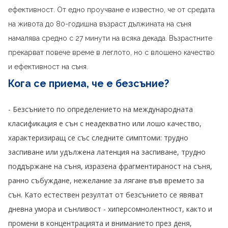
ефективност. От едно проучване е известно, че от средата
на живота до 80-годишна възраст дължината на съня
намалява средно с 27 минути на всяка декада. Възрастните
прекарват повече време в леглото, но с влошено качество
и ефективност на съня.
Кога се приема, че е безсъние?
- Безсънието по определението на международната
класификация е сън с неадекватно или лошо качество,
характеризиращ се със следните симптоми: трудно
заспиване или удължена латенция на заспиване, трудно
поддържане на съня, изразена фрагментираност на съня,
ранно събуждане, нежелание за лягане във времето за
сън. Като естествен резултат от безсънието се явяват
дневна умора и сънливост - хиперсомнолентност, както и
промени в концентрацията и вниманието през деня,