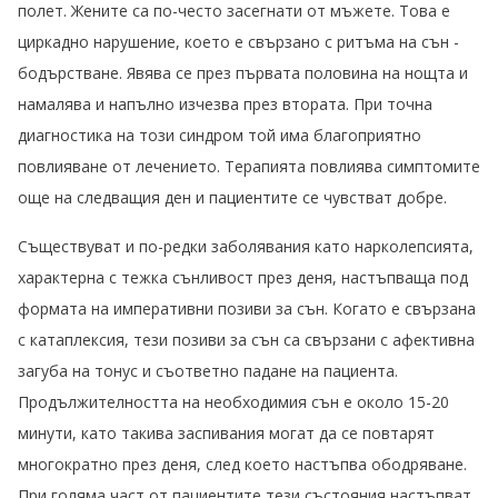
полет. Жените са по-често засегнати от мъжете. Това е
циркадно нарушение, което е свързано с ритъма на сън -
бодърстване. Явява се през първата половина на нощта и
намалява и напълно изчезва през втората. При точна
диагностика на този синдром той има благоприятно
повлияване от лечението. Терапията повлиява симптомите
още на следващия ден и пациентите се чувстват добре.
Съществуват и по-редки заболявания като нарколепсията,
характерна с тежка сънливост през деня, настъпваща под
формата на императивни позиви за сън. Когато е свързана
с катаплексия, тези позиви за сън са свързани с афективна
загуба на тонус и съответно падане на пациента.
Продължителността на необходимия сън е около 15-20
минути, като такива заспивания могат да се повтарят
многократно през деня, след което настъпва ободряване.
При голяма част от пациентите тези състояния настъпват