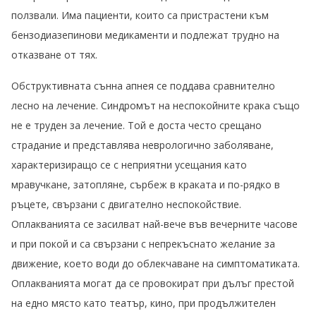
ползвали. Има пациенти, които са пристрастени към
бензодиазепинови медикаменти и подлежат трудно на
отказване от тях.
Обструктивната сънна апнея се поддава сравнително
лесно на лечение. Синдромът на неспокойните крака също
не е труден за лечение. Той е доста често срещано
страдание и представлява неврологично заболяване,
характеризиращо се с неприятни усещания като
мравучкане, затопляне, сърбеж в краката и по-рядко в
ръцете, свързани с двигателно неспокойствие.
Оплакванията се засилват най-вече във вечерните часове
и при покой и са свързани с непрекъснато желание за
движение, което води до облекчаване на симптоматиката.
Оплакванията могат да се провокират при дълъг престой
на едно място като театър, кино, при продължителен