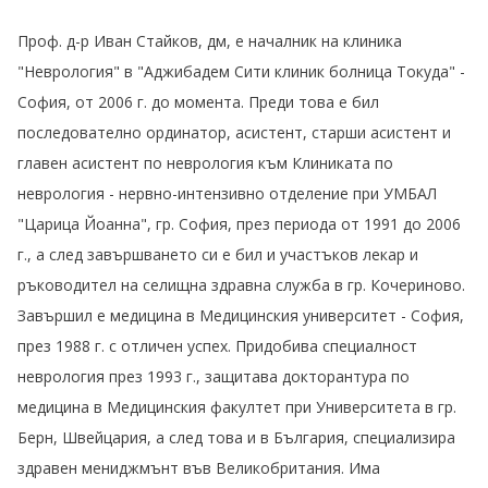
Проф. д-р Иван Стайков, дм, е началник на клиника
"Неврология" в "Аджибадем Сити клиник болница Токуда" -
София, от 2006 г. до момента. Преди това е бил
последователно ординатор, асистент, старши асистент и
главен асистент по неврология към Клиниката по
неврология - нервно-интензивно отделение при УМБАЛ
"Царица Йоанна", гр. София, през периода от 1991 до 2006
г., а след завършването си е бил и участъков лекар и
ръководител на селищна здравна служба в гр. Кочериново.
Завършил е медицина в Медицинския университет - София,
през 1988 г. с отличен успех. Придобива специалност
неврология през 1993 г., защитава докторантура по
медицина в Медицинския факултет при Университета в гр.
Берн, Швейцария, а след това и в България, специализира
здравен мениджмънт във Великобритания. Има