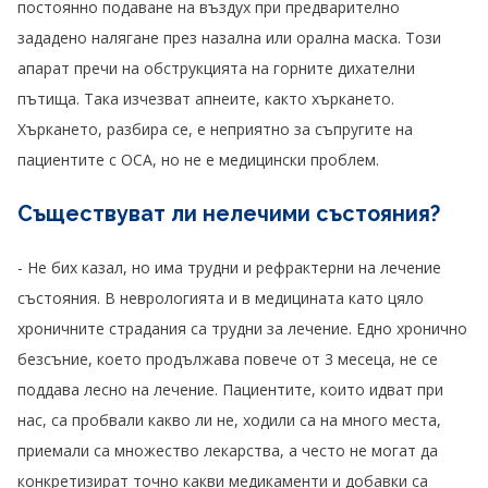
постоянно подаване на въздух при предварително
зададено налягане през назална или орална маска. Този
апарат пречи на обструкцията на горните дихателни
пътища. Така изчезват апнеите, както хъркането.
Хъркането, разбира се, е неприятно за съпругите на
пациентите с ОСА, но не е медицински проблем.
Съществуват ли нелечими състояния?
- Не бих казал, но има трудни и рефрактерни на лечение
състояния. В неврологията и в медицината като цяло
хроничните страдания са трудни за лечение. Едно хронично
безсъние, което продължава повече от 3 месеца, не се
поддава лесно на лечение. Пациентите, които идват при
нас, са пробвали какво ли не, ходили са на много места,
приемали са множество лекарства, а често не могат да
конкретизират точно какви медикаменти и добавки са