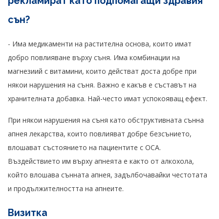
рекламират като подпомагащи здравия
сън?
- Има медикаменти на растителна основа, които имат
добро повлияване върху съня. Има комбинации на
магнезиий с витамини, които действат доста добре при
някои нарушения на съня. Важно е какъв е съставът на
хранителната добавка. Най-често имат успокояващ ефект.
При някои нарушения на съня като обструктивната сънна
апнея лекарства, които повлияват добре безсънието,
влошават състоянието на пациентите с ОСА.
Въздействието им върху апнеята е както от алкохола,
който влошава сънната апнея, задълбочавайки честотата
и продължителността на апнеите.
Визитка