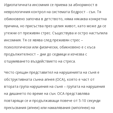
Идиопатичната инсомния се приема за абнормност в
неврологичния контрол на системата бодрост - сън. Тя
обикновено започва в детството, няма някаква конкретна
причина, но присъства през целия живот, като може да се
утежни от преживян стрес. Съществува и остро настъпила
инсомния. Тя се явява след преживян стрес –
психологически или физически, обикновено е с къса
продължителност – дни до седмици и изчезва с
отшумяването въздействието на стреса.
Често срещан представител на нарушенията на съня е
обструктивната сънна апнея (ОСА), която е част от
втората група нарушения на съня – групата на нарушения
на дишането по време на сън. ОСА представлява
повтарящи се и продължаващи повече от 5-10 секунди
прекъсвания (апнеи) или намалявания (хипопнеи) на