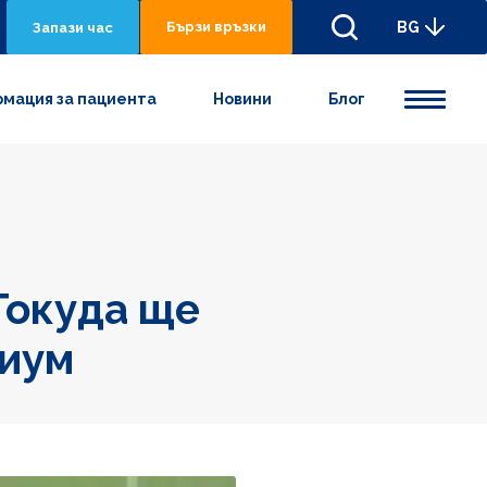
Бързи връзки
BG
Запази час
мация за пациента
Новини
Блог
Токуда ще
гиум