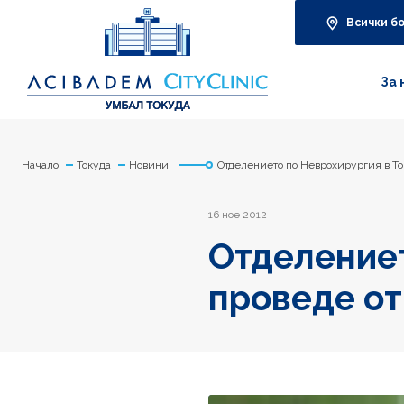
Всички б
За 
Начало
Токуда
Новини
Отделението по Неврохирургия в Т
16 ное 2012
Отделениет
проведе от