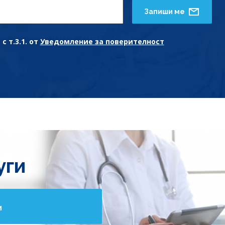
Запиши ме
с т.3.1. от
Уведомление за поверителност
уги
и