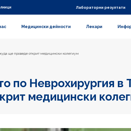
Лабораторни резултати
олници
нас
Медицински дейности
Лекари
Инфор
окуда ще проведе открит медицински колегиум
о по Неврохирургия в 
крит медицински коле