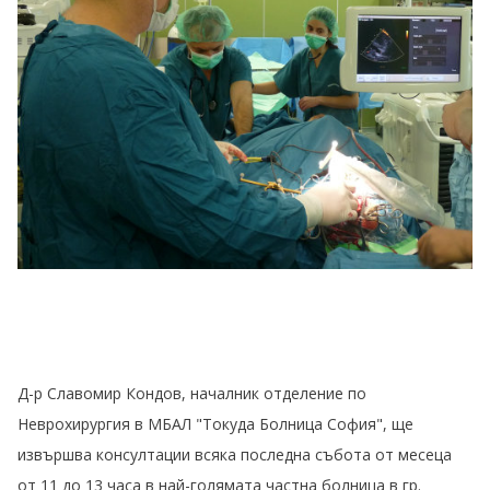
Д-р Славомир Кондов, началник отделение по
Неврохирургия в МБАЛ "Токуда Болница София", ще
извършва консултации всяка последна събота от месеца
от 11 до 13 часа в най-голямата частна болница в гр.