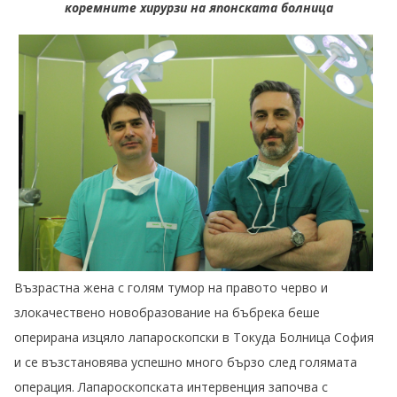
коремните хирурзи на японската болница
Възрастна жена с голям тумор на правото черво и
злокачествено новобразование на бъбрека беше
оперирана изцяло лапароскопски в Токуда Болница София
и се възстановява успешно много бързо след голямата
операция. Лапароскопската интервенция започва с