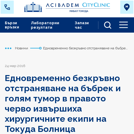
Бързи
Лабораторни
Запази
връзки
резултати
час
Men
Новини
Едновременно безкръвно отстраняване на бъбрек
Начало
Токуда
и голям тумор в правото черво извършиха
хирургичните екипи на Токуда Болница
24 мар 2016
Едновременно безкръвно
отстраняване на бъбрек и
голям тумор в правото
черво извършиха
хирургичните екипи на
Токуда Болница