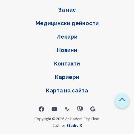
Фуутер навигация
За нас
Медицински дейности
Лекари
Новини
Контакти
Кариери
Карта на сайта
Social links
Copyright © 2026 Acibadem City Clinic
Сайт от
Studio X