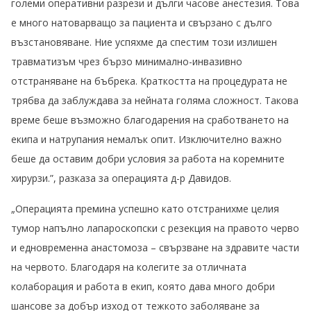
големи оперативни разрези и дълги часове анестезия. Това
е много натоварващо за пациента и свързано с дълго
възстановяване. Ние успяхме да спестим този излишен
травматизъм чрез бързо минимално-инвазивно
отстраняване на бъбрека. Краткостта на процедурата не
трябва да заблуждава за нейната голяма сложност. Такова
време беше възможно благодарения на сработването на
екипа и натрупания немалък опит. Изключително важно
беше да оставим добри условия за работа на коремните
хирурзи.”, разказа за операцията д-р Давидов.
„Операцията премина успешно като отстранихме целия
тумор напълно лапароскопски с резекция на правото черво
и едновременна анастомоза – свързване на здравите части
на червото. Благодаря на колегите за отличната
колаборация и работа в екип, която дава много добри
шансове за добър изход от тежкото заболяване за