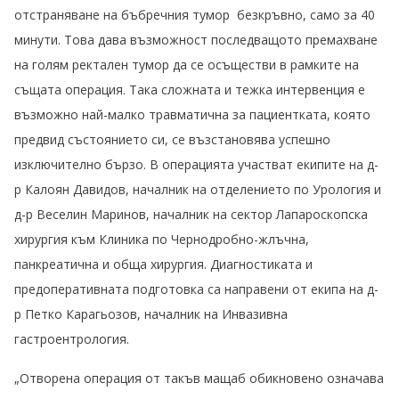
отстраняване на бъбречния тумор безкръвно, само за 40
минути. Това дава възможност последващото премахване
на голям ректален тумор да се осъществи в рамките на
същата операция. Така сложната и тежка интервенция е
възможно най-малко травматична за пациентката, която
предвид състоянието си, се възстановява успешно
изключително бързо. В операцията участват екипите на д-
р Калоян Давидов, началник на отделението по Урология и
д-р Веселин Маринов, началник на сектор Лапароскопска
хирургия към Клиника по Чернодробно-жлъчна,
панкреатична и обща хирургия. Диагностиката и
предоперативната подготовка са направени от екипа на д-
р Петко Карагьозов, началник на Инвазивна
гастроентрология.
„Отворена операция от такъв мащаб обикновено означава