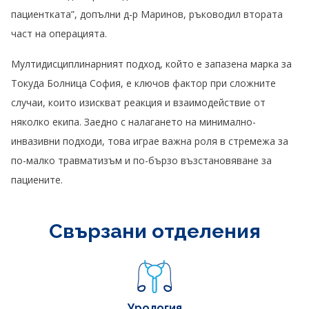
пациентката”, допълни д-р Маринов, ръководил втората
част на операцията.
Мултидисциплинарният подход, който е запазена марка за
Токуда Болница София, е ключов фактор при сложните
случаи, които изискват реакция и взаимодействие от
няколко екипа. Заедно с налагането на минимално-
инвазивни подходи, това играе важна роля в стремежа за
по-малко травматизъм и по-бързо възстановяване за
пациените.
Свързани отделения
Урология