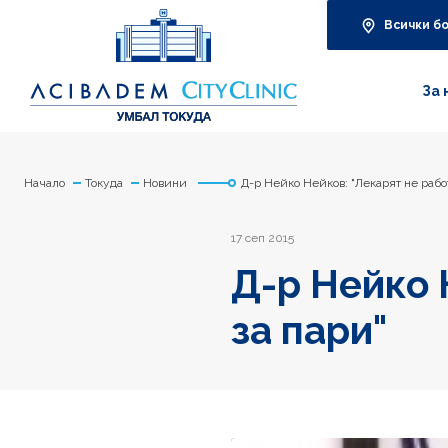
Всички б
За 
Начало
Токуда
Новини
Д-р Нейко Нейков: "Лекарят не рабо
17 сеп 2015
Д-р Нейко 
за пари"