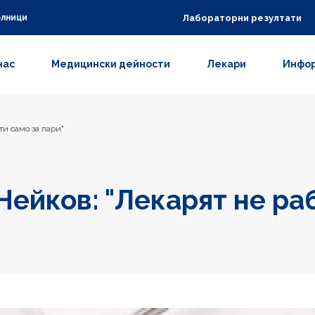
Лабораторни резултати
олници
нас
Медицински дейности
Лекари
Инфор
ти само за пари"
Нейков: "Лекарят не ра