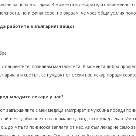
яване за цяла България. В момента и лекарите, и съвременното
можности, но и финансово, но вярвам, че чрез общи усилия пол
 да работите в България? Защо?
бре
 с пациентите, познавам манталитета. В момента добра профес
гария, а и светът, се нуждаят от всеки нов лекар поради серио
пред младите лекари у нас?
от завършилите с мен медици емигрират в чужбина поради по-ви
 най-вече добиването на нормален доход като млад лекар. Има
с 2 до 4 пъти по-висока заплата от нас. Аз съм лекар не само з
ериални възнаграждения. Смятам, че с добър професионализъм, 