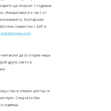
екарите ще получат 1-годишни
но. Инициативата е част от
веопазването, Българския
работени съвместно с БЛС и
standartnews.com
в нея може да се открие ниша
рой други, както и
на.
след стаж в спешен център се
интерес. След като бях
та седмица.