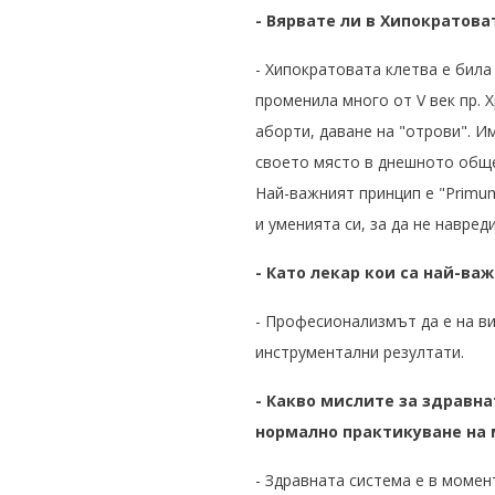
- Вярвате ли в Хипократова
- Хипократовата клетва е била
променила много от V век пр. 
аборти, даване на "отрови". И
своето място в днешното общес
Най-важният принцип е "Primum
и уменията си, за да не навред
- Като лекар кои са най-ва
- Професионализмът да е на ви
инструментални резултати.
- Какво мислите за здравн
нормално практикуване на
- Здравната система е в момен