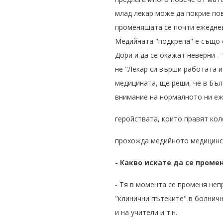
млад лекар може да покрие пов
променящата се почти ежедневн
Медийната "подкрепа" е също 
Дори и да се окажат неверни -
не "Лекар си върши работата и
медицината, ще реши, че в Бъл
внимание на нормалното ни еж
геройствата, които правят кол
прохожда медийното медицинск
- Какво искате да се проме
- Тя в момента се променя неп
"клинични пътеките" в болнич
и на учители и т.н.