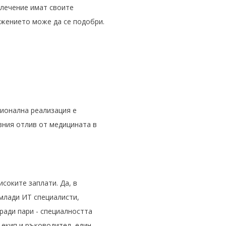
 лечение имат своите
ожението може да се подобри.
ионална реализация е
зния отлив от медицината в
соките заплати. Да, в
 млади ИТ специалисти,
аради пари - специалността
екип и ръководител, един