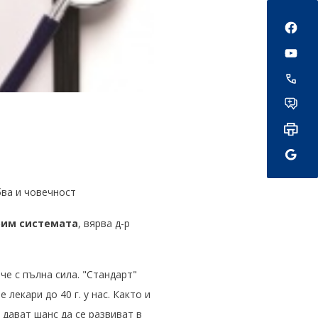
Social
ва и човечност
рим системата
, вярва д-р
че с пълна сила. "Стандарт"
лекари до 40 г. у нас. Както и
дават шанс да се развиват в