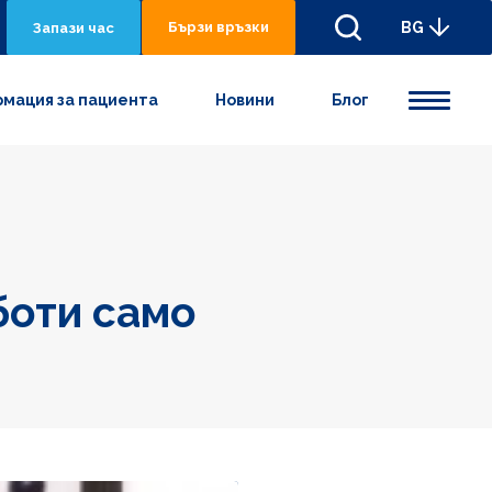
Бързи връзки
BG
Запази час
мация за пациента
Новини
Блог
боти само