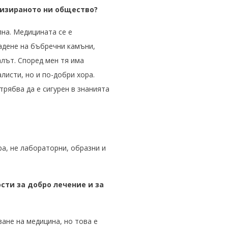
ализираното ни общество?
лна. Медицината се е
вадене на бъбречни камъни,
алът. Според мен тя има
исти, но и по-добри хора.
трябва да е сигурен в знанията
ра, не лабораторни, образни и
сти за добро лечение и за
ане на медицина, но това е