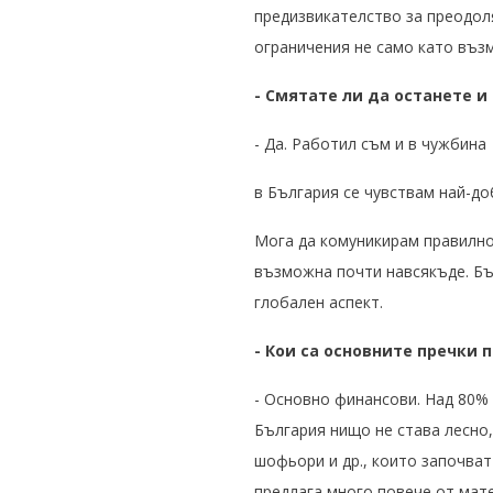
предизвикателство за преодол
ограничения не само като въз
- Смятате ли да останете и
- Да. Работил съм и в чужбина
в България се чувствам най-до
Мога да комуникирам правилно
възможна почти навсякъде. Бъл
глобален аспект.
- Кои са основните пречки 
- Основно финансови. Над 80% 
България нищо не става лесно,
шофьори и др., които започват 
предлага много повече от мат