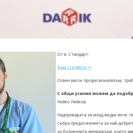
От в. Стандарт:
Към
статията >>
Освен висок професионализъм, тряб
С общи усилия можем да подоб
Нейко Нейков
Надпреварата за млад медик вече те
събра предложенията за най-добрите 
за болничните мениджъри, които им 