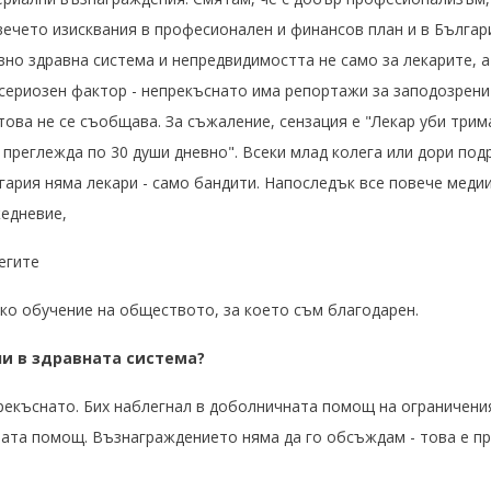
ечето изисквания в професионален и финансов план и в Българи
о здравна система и непредвидимостта не само за лекарите, а 
сериозен фактор - непрекъснато има репортажи за заподозрени 
 това не се съобщава. За съжаление, сензация е "Лекар уби трим
 преглежда по 30 души дневно". Всеки млад колега или дори под
гария няма лекари - само бандити. Напоследък все повече мед
едневие,
егите
о обучение на обществото, за което съм благодарен.
ни в здравната система?
рекъснато. Бих наблегнал в доболничната помощ на ограничения
ната помощ. Възнаграждението няма да го обсъждам - това е пр