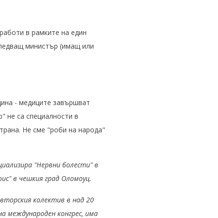
аработи в рамките на един
 следващ министър (имащ или
цина - медиците завършват
р" не са специалности в
трана. Не сме "роби на народа"
циализира "Нервни болести" в
ouc" в чешкия град Оломоуц.
авторския колектив в над 20
на международен конгрес, има