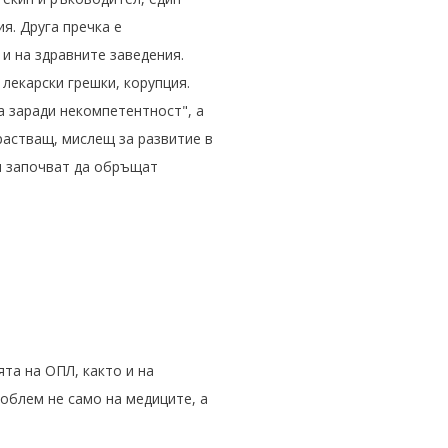
я. Друга пречка е
и на здравните заведения.
лекарски грешки, корупция.
а заради некомпетентност", а
растващ, мислещ за развитие в
ии започват да обръщат
та на ОПЛ, както и на
облем не само на медиците, а