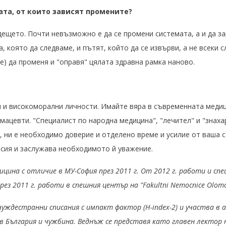
рата, от които зависят промените?
дещето. Почти невъзможно е да се промени системата, а и да з
а, която да следваме, и пътят, който да се извърви, а не всеки
) да променя и "оправя" цялата здравна рамка наново.
ни и високоморални личности. Имайте вяра в съвременната меди
мацевти. "Специалист по народна медицина", "лечител" и "знаха
, ни е необходимо доверие и отделено време и усилие от ваша с
есия и заслужава необходимото й уважение.
цина с отличие в МУ-София през 2011 г. От 2012 г. работи и спе
рез 2011 г. работи в спешния център на "Fakultni Nemocnice Olom
чуждестранни списания с импакт фактор (H-index-2) и участва в 
 в България и чужбина. Веднъж се представя като главен лектор 