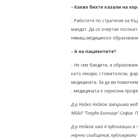
- Какво бихте казали на хо
- Работете по стратегия за бъ
мандат. Да се очертае посокат
нямащ медицинско образование
- А на пациентите?
- Не сме бандити, а образова
като лекари, стоматолози, фар
медицината. За да ви помогнем
- медицината е сериозна проф
Д-р Нейко Нейков завършва меди
МБАЛ "Токуда Болница"-София. П
Д-р Нейков има 4 публикации в 
научни съобщения, публикувани