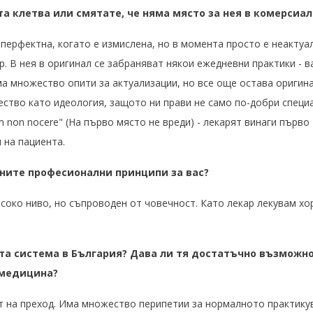
та клетва или смятате, че няма място за нея в комерси
 перфектна, когато е измислена, но в момента просто е неактуа
Хр. В нея в оригинал се забраняват някои ежедневни практики - 
ма множество опити за актуализации, но все още остава оригин
тво като идеология, защото ни прави не само по-добри специал
 non nocere" (На първо място не вреди) - лекарят винаги първо 
и на пациента.
жните професионални принципи за вас?
соко ниво, но съпроводен от човечност. Като лекар лекувам хо
ата система в България? Дава ли тя достатъчно възможно
 медицина?
т на преход. Има множество перипетии за нормалното практикув