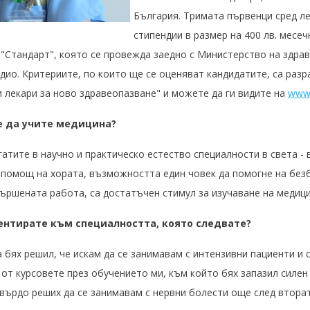
България. Тримата първенци сред л
стипендии в размер на 400 лв. месеч
 "Стандарт", която се провежда заедно с Министерство на здра
адио. Критериите, по които ще се оценяват кандидатите, са раз
 лекари за ново здравеопазване" и можете да ги видите на
www.
те да учите медицина?
гатите в научно и практическо естество специалности в света - 
 помощ на хората, възможността един човек да помогне на безб
ършената работа, са достатъчен стимул за изучаване на медици
иентирате към специалността, която следвате?
 бях решил, че искам да се занимавам с интензивни пациенти и 
 от курсовете през обучението ми, към който бях запазил силен 
върдо реших да се занимавам с нервни болести още след втора