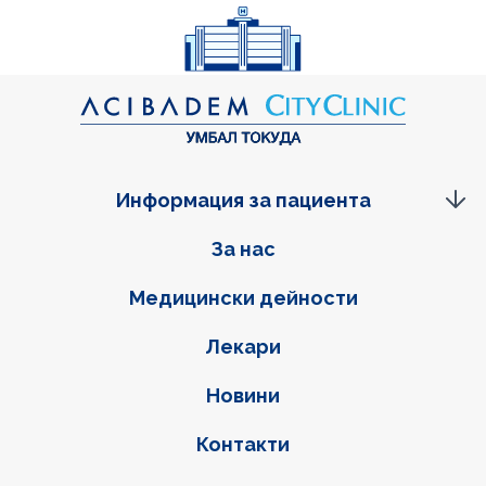
Информация за пациента
Фуутер навигация
За нас
Медицински дейности
Лекари
Новини
Контакти