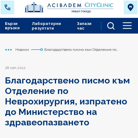
Бързи
Лабораторни
Запази
връзки
резултати
час
Men
Новини
Благодарствено писмо към Отделение по
Начало
Токуда
Неврохирургия, изпратено до Министерство на
здравеопазването
28 сеп 2012
Благодарствено писмо към
Отделение по
Неврохирургия, изпратено
до Министерство на
здравеопазването