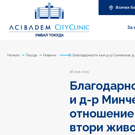
Всички б
За 
Начало
Токуда
Новини
Благодарности към д-р Симеонов, д-
18 ное 2015
Благодарно
и д-р Минч
отношение 
втори живо