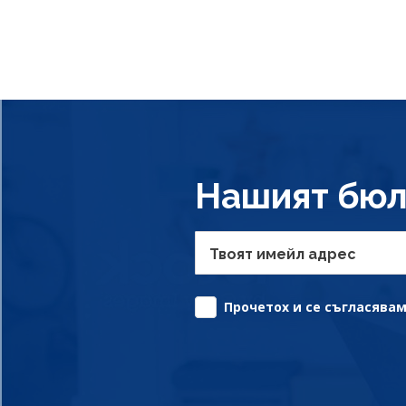
Нашият бюл
Твоят имейл адрес
Прочетох и се съгласявам 