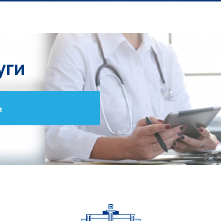
уги
и