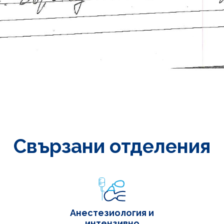
Свързани отделения
Анестезиология и
интензивно