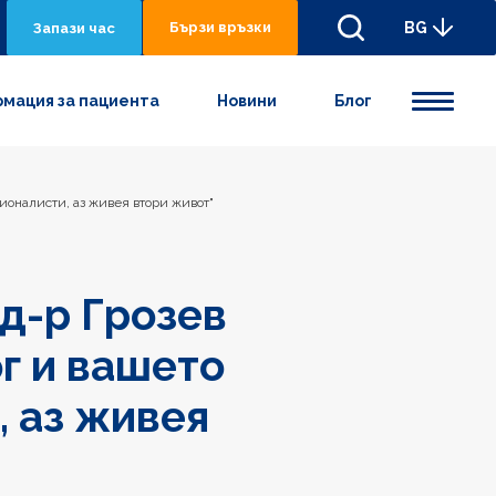
Бързи връзки
BG
Запази час
мация за пациента
Новини
Блог
ионалисти, аз живея втори живот"
д-р Грозев
ог и вашето
 аз живея