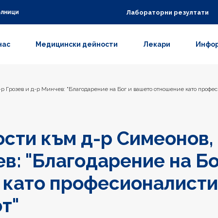
Лабораторни резултати
олници
нас
Медицински дейности
Лекари
Инфор
р Грозев и д-р Минчев: "Благодарение на Бог и вашето отношение като профес
сти към д-р Симеонов, 
ев: "Благодарение на Б
като професионалисти,
т"