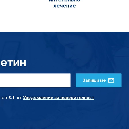
лечение
етин
Запиши ме
с т.3.1. от
Уведомление за поверителност