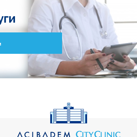
уги
и