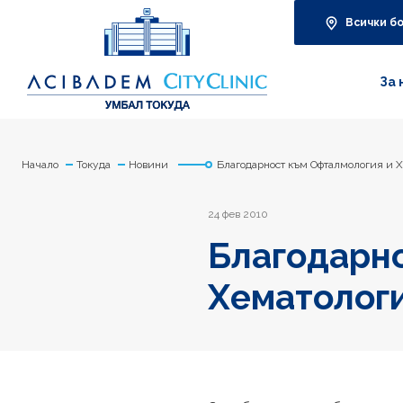
Всички б
За 
Начало
Токуда
Новини
Благодарност към Офталмология и 
24 фев 2010
Благодарно
Хематолог