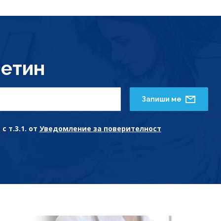
етин
Запиши ме
с т.3.1. от
Уведомление за поверителност