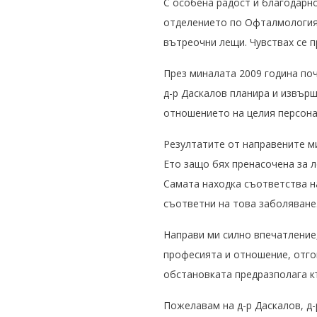
С особена радост и благодарн
отделението по Офталмология 
вътреочни лещи. Чувствах се п
През миналата 2009 година поч
д-р Даскалов планира и извърш
отношението на целия персона
Резултатите от направените ми
Ето защо бях пренасочена за л
Самата находка съответства н
съответни на това заболяване
Направи ми силно впечатление
професията и отношение, отго
обстановката предразполага к
Пожелавам на д-р Даскалов, д-