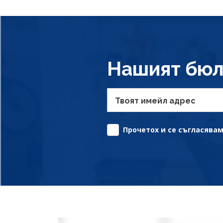
Нашият бюл
Твоят имейл адрес
Прочетох и се съгласявам 