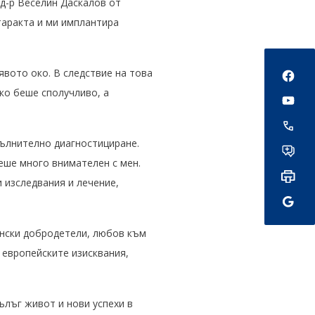
д-р Веселин Даскалов от
таракта и ми имплантира
Social
явото око. В следствие на това
чко беше сполучливо, а
пълнително диагностициране.
еше много внимателен с мен.
 изследвания и лечение,
ински добродетели, любов към
 европейските изисквания,
ълъг живот и нови успехи в