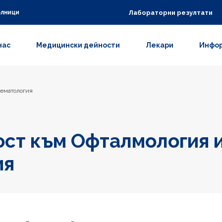
Лабораторни резултати
олници
нас
Медицински дейности
Лекари
Инфор
Хематология
ст към Офталмология 
ия