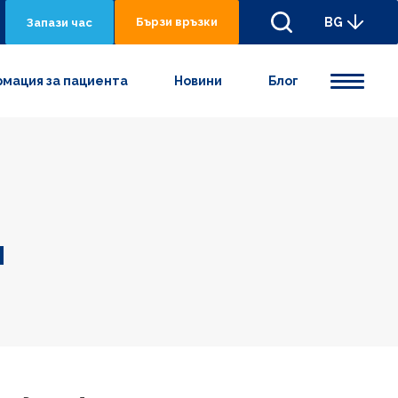
Бързи връзки
BG
Запази час
мация за пациента
Новини
Блог
и