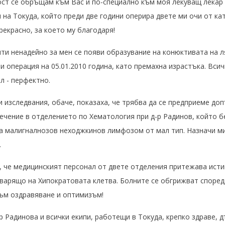
ост се обръщам към Вас и по-специално към моя лекуващ лекар 
на Токуда, който преди две години оперира двете ми очи от ка
рекрасно, за което му благодаря!
ти ненадейно за мен се появи образувание на конюктивата на л
и операция на 05.01.2010 година, като премахна израстъка. Вси
л - перфектно.
 изследвания, обаче, показаха, че трябва да се предприеме до
ечение в отделението по Хематология при д-р Радинов, който б
а малигналнозов неходжкинов лимфозом от мал тип. Назначи ми
.
, че медицинският персонал от двете отделения притежава ист
варящо на Хипократовата клетва. Болните се обгрижват според
ъм оздравяване и оптимизъм!
р Радинова и всички екипи, работещи в Токуда, крепко здраве, д