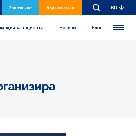
Бързи връзки
BG
Запази час
мация за пациента
Новини
Блог
рганизира