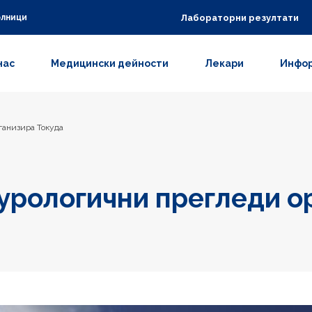
Лабораторни резултати
олници
нас
Медицински дейности
Лекари
Инфор
ганизира Токуда
урологични прегледи о