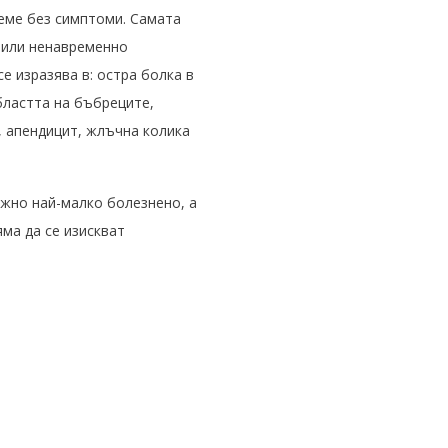
еме без симптоми. Самата
 или ненавременно
е изразява в: остра болка в
бластта на бъбреците,
 апендицит, жлъчна колика
ожно най-малко болезнено, а
ма да се изискват