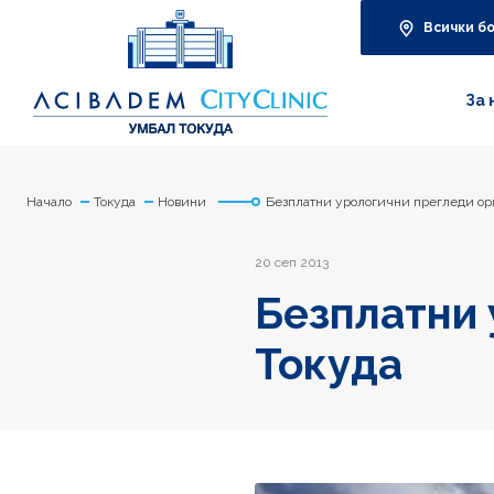
Всички б
За 
Начало
Токуда
Новини
Безплатни урологични прегледи ор
20 сеп 2013
Безплатни 
Токуда