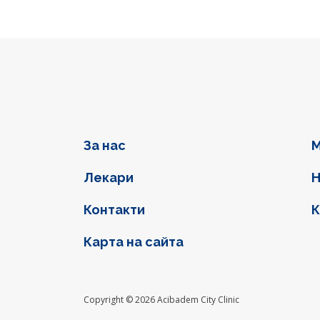
Фуутер навигация
За нас
М
Лекари
Н
Контакти
К
Карта на сайта
Social l
Copyright © 2026 Acibadem City Clinic