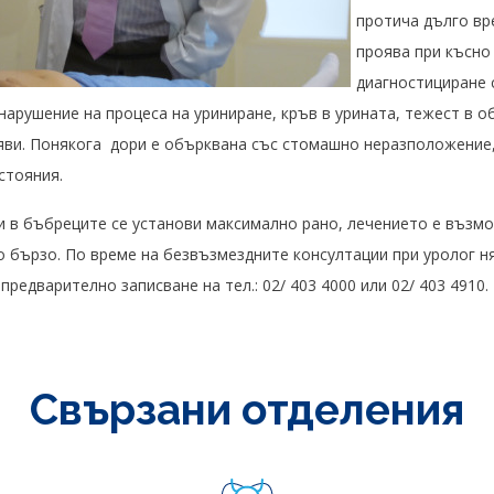
протича дълго вр
проява при късно
диагностициране с
нарушение на процеса на уриниране, кръв в урината, тежест в о
яви. Понякога дори е обърквана със стомашно неразположение,
стояния.
и в бъбреците се установи максимално рано, лечението е възм
 бързо. По време на безвъзмездните консултации при уролог ня
редварително записване на тел.: 02/ 403 4000 или 02/ 403 4910.
Свързани отделения