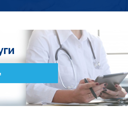
уги
и