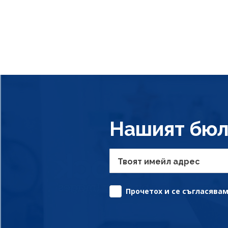
Нашият бюл
Твоят имейл адрес
Прочетох и се съгласявам 