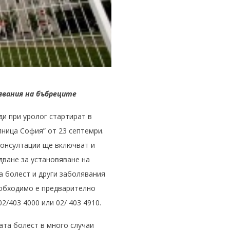
явания на бъбреците
ди при уролог стартират в
ница София” от 23 септемри.
онсултации ще включват и
дване за установяване на
 болест и други заболявания
обходимо е предварително
02/403 4000 или 02/ 403 4910.
та болест в много случаи