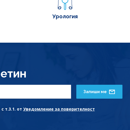
Урология
етин
Запиши ме
с т.3.1. от
Уведомление за поверителност